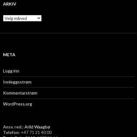
ARKIV
A
r
k
i
v
META
Logg inn
Innleggsstrøm
Kommentarstrøm
WordPress.org
Ansv. red.:
Arild Waagbø
Telefon:
​+47 71 21 40 00