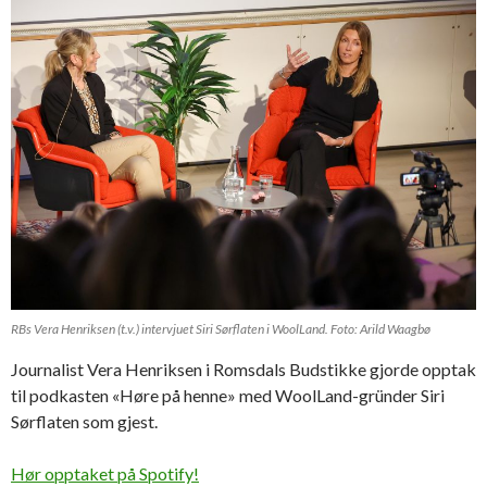
RBs Vera Henriksen (t.v.) intervjuet Siri Sørflaten i WoolLand. Foto: Arild Waagbø
Journalist Vera Henriksen i Romsdals Budstikke gjorde opptak
til podkasten «Høre på henne» med WoolLand-gründer Siri
Sørflaten som gjest.
Hør opptaket på Spotify!