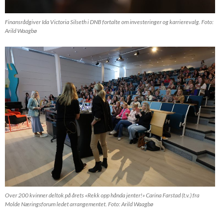
Finansrådgiver Ida Victoria Silseth i DNB fortalte om investeringer og karrierevalg. Foto:
Arild Waagbø
Over 200 kvinner deltok på årets «Rekk opp hånda jenter!» Carina Farstad (t.v.) fra
Molde Næringsforum ledet arrangementet. Foto: Arild Waagbø