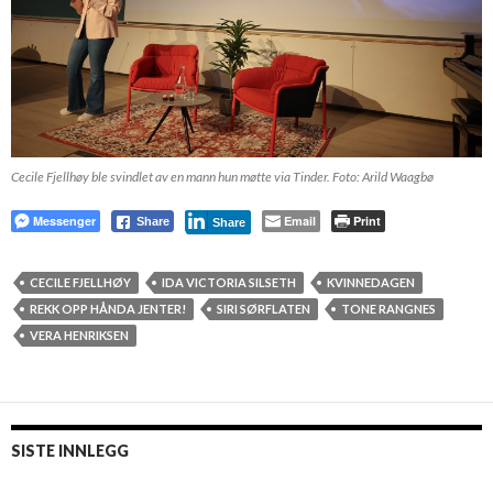
Cecile Fjellhøy ble svindlet av en mann hun møtte via Tinder. Foto: Arild Waagbø
Messenger
Email
Print
Share
Share
CECILE FJELLHØY
IDA VICTORIA SILSETH
KVINNEDAGEN
REKK OPP HÅNDA JENTER!
SIRI SØRFLATEN
TONE RANGNES
VERA HENRIKSEN
SISTE INNLEGG