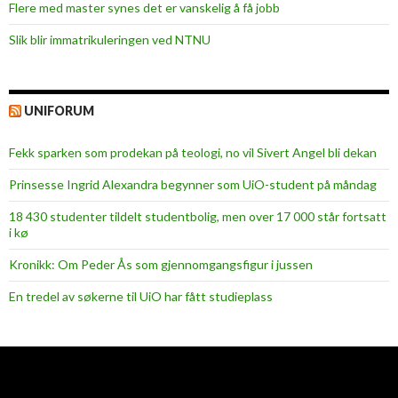
Flere med master synes det er vanskelig å få jobb
Slik blir immatrikuleringen ved NTNU
UNIFORUM
Fekk sparken som prodekan på teologi, no vil Sivert Angel bli dekan
Prinsesse Ingrid Alexandra begynner som UiO-student på måndag
18 430 studenter tildelt studentbolig, men over 17 000 står fortsatt
i kø
Kronikk: Om Peder Ås som gjennomgangsfigur i jussen
En tredel av søkerne til UiO har fått studieplass