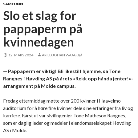
SAMFUNN
Slo et slag for
pappaperm på
kvinnedagen
12. MARS 2024
ARILD JOHAN WAAGBØ
— Pappaperm er viktig! Bli likestilt hjemme, sa Tone
Rangnes i Høvding AS på årets «Rekk opp hånda jenter!»-
arrangement på Molde campus.
Fredag ettermiddag møtte over 200 kvinner i Haavelmo
auditorium for å høre fire kvinner dele sine erfaringer fra liv og
karriere. Først ut var sivilingeniør Tone Matheson Rangnes,
som er daglig leder og medeier i eiendomsselskapet Høvding
AS i Molde.