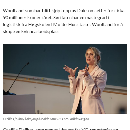
WoolLand, som har blitt kjøpt opp av Dale, omsetter for cirka
90 millioner kroner i året. Sørflaten har en mastegrad i
logistikk fra Høgskolen i Molde. Hun startet WoolLand for å
skape en kvinnearbeidsplass.
Cecilie Fjellhøy i aksjon på Molde campus. Foto: Arild Waagbø
Cecillie Fjellhøy, som mange kjenner fra VG-reportasjer og