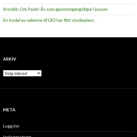
Kronikk: Om Peder Ås som gjennomgangsfigur i jussen
En tredel av søkerne til UiO har fått studieplass
ARKIV
A
r
k
i
v
META
Logg inn
Innleggsstrøm