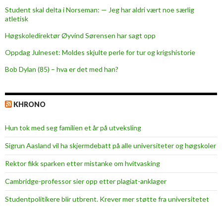
Student skal delta i Norseman: — Jeg har aldri vært noe særlig
atletisk
Høgskoledirektør Øyvind Sørensen har sagt opp
Oppdag Julneset: Moldes skjulte perle for tur og krigshistorie
Bob Dylan (85) – hva er det med han?
KHRONO
Hun tok med seg familien et år på utveksling
Sigrun Aasland vil ha skjerm­debatt på alle universiteter og høgskoler
Rektor fikk sparken etter mistanke om hvitvasking
Cambridge-professor sier opp etter plagiat-anklager
Studentpolitikere blir utbrent. Krever mer støtte fra universitetet