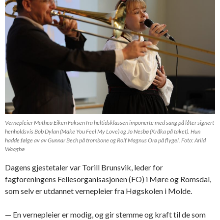
Vernepleier Mathea Eiken Faksen fra heltidsklassen imponerte med sang på låter signert
henholdsvis Bob Dylan (Make You Feel My Love) og Jo Nesbø (Kråka på taket). Hun
hadde følge av av Gunnar Bech på trombone og Rolf Magnus Orø på flygel. Foto: Arild
Waagbø
Dagens gjestetaler var Torill Brunsvik, leder for
fagforeningens Fellesorganisasjonen (FO) i Møre og Romsdal,
som selv er utdannet vernepleier fra Høgskolen i Molde.
— En vernepleier er modig, og gir stemme og kraft til de som