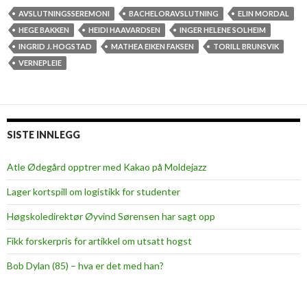
AVSLUTNINGSSEREMONI
BACHELORAVSLUTNING
ELIN MORDAL
HEGE BAKKEN
HEIDI HAAVARDSEN
INGER HELENE SOLHEIM
INGRID J. HOGSTAD
MATHEA EIKEN FAKSEN
TORILL BRUNSVIK
VERNEPLEIE
SISTE INNLEGG
Atle Ødegård opptrer med Kakao på Moldejazz
Lager kortspill om logistikk for studenter
Høgskoledirektør Øyvind Sørensen har sagt opp
Fikk forskerpris for artikkel om utsatt hogst
Bob Dylan (85) – hva er det med han?