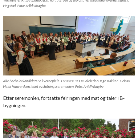
Vernepleier Ritta Aipumbu (t.v.) har fått rose og diplom, her med kullansvarlig Ingrid J.
Hogstad. Foto: Arild Waagbø
Alle bachelorkandidatene i vernepleie. Foran t.v. ses studieleder Hege Bakken. Dekan
Heidi Haavardsen ledet avslutningsseremonien. Foto: Arild Waagbø
Etter seremonien, fortsatte feiringen med mat og taler i B-
bygningen.