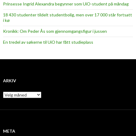
Prinsesse Ingrid Alexandra begynner som UiO-student på måndag
18 430 studenter tildelt studentbolig, men over 17 000 står fortsatt
i kø
Kronikk: Om Peder Ås som gjennomgangsfigur i jussen
En tredel av søkerne til UiO har fått studieplass
ARKIV
A
r
k
i
v
META