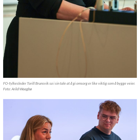
FO-fylkesleder Torill Brunsvik sa i sin tale at å gi omsorg er like viktig som å bygge veier.
Foto: Arild Waagbø