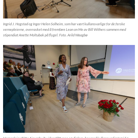
Ingrid J. Hogstad og Inger Helen Solheim, som har vært kullansvarlige for de ferske
vernepleierne, overrasket med å fremføre Lean on Me av Bill Withers sammen med
stipendiat Anette Moltubak på flygel. Foto. Arild Waagbø