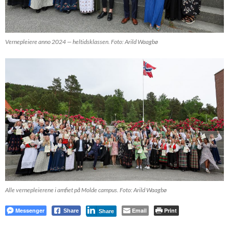
Vernepleiere anno 2024 — heltidsklassen. Foto: Arild Waagbø
Alle vernepleierene i amfiet på Molde campus. Foto: Arild Waagbø
Messenger
Email
Print
Share
Share