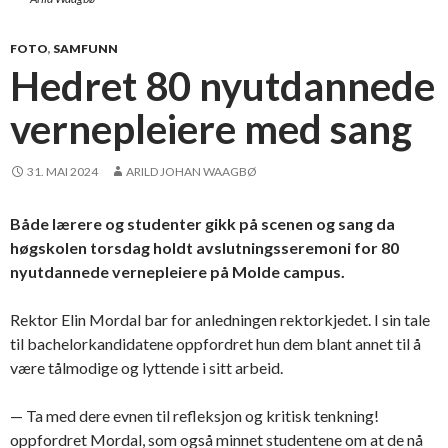
FOTO
,
SAMFUNN
Hedret 80 nyutdannede
vernepleiere med sang
31. MAI 2024
ARILD JOHAN WAAGBØ
Både lærere og studenter gikk på scenen og sang da
høgskolen torsdag holdt avslutningsseremoni for 80
nyutdannede vernepleiere på Molde campus.
Rektor Elin Mordal bar for anledningen rektorkjedet. I sin tale
til bachelorkandidatene oppfordret hun dem blant annet til å
være tålmodige og lyttende i sitt arbeid.
— Ta med dere evnen til refleksjon og kritisk tenkning!
oppfordret Mordal, som også minnet studentene om at de nå