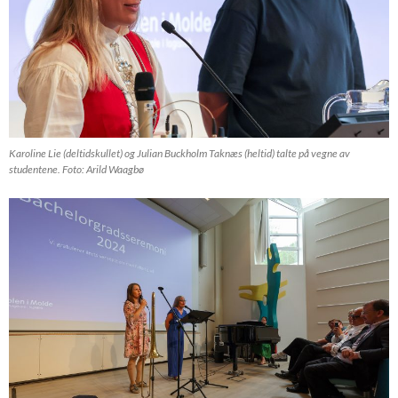
Karoline Lie (deltidskullet) og Julian Buckholm Taknæs (heltid) talte på vegne av
studentene. Foto: Arild Waagbø