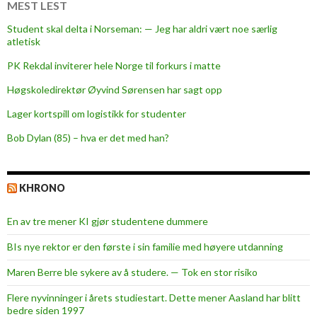
MEST LEST
Student skal delta i Norseman: — Jeg har aldri vært noe særlig
atletisk
PK Rekdal inviterer hele Norge til forkurs i matte
Høgskoledirektør Øyvind Sørensen har sagt opp
Lager kortspill om logistikk for studenter
Bob Dylan (85) – hva er det med han?
KHRONO
En av tre mener KI gjør studentene dummere
BIs nye rektor er den første i sin familie med høyere utdanning
Maren Berre ble sykere av å studere. — Tok en stor risiko
Flere nyvinninger i årets studiestart. Dette mener Aasland har blitt
bedre siden 1997