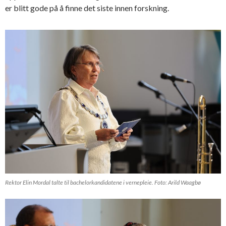
er blitt gode på å finne det siste innen forskning.
Rektor Elin Mordal talte til bachelorkandidatene i vernepleie. Foto: Arild Waagbø