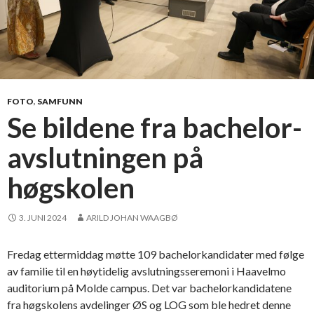
k
s
t
u
d
e
FOTO
,
SAMFUNN
n
Se bildene fra bachelor-
t
avslutningen på
e
r
høgskolen
m
e
d
3. JUNI 2024
ARILD JOHAN WAAGBØ
b
a
Fredag ettermiddag møtte 109 bachelorkandidater med følge
c
av familie til en høytidelig avslutningsseremoni i Haavelmo
h
auditorium på Molde campus. Det var bachelorkandidatene
e
fra høgskolens avdelinger ØS og LOG som ble hedret denne