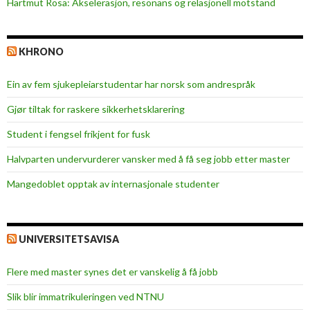
Hartmut Rosa: Akselerasjon, resonans og relasjonell motstand
KHRONO
Ein av fem sjukepleiar­studentar har norsk som andrespråk
Gjør tiltak for raskere sikkerhets­klarering
Student i fengsel frikjent for fusk
Halvparten undervurderer vansker med å få seg jobb etter master
Mangedoblet opptak av internasjonale studenter
UNIVERSITETSAVISA
Flere med master synes det er vanskelig å få jobb
Slik blir immatrikuleringen ved NTNU