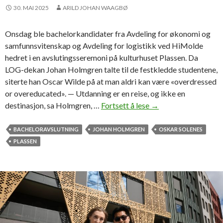
g
30. MAI 2025
ARILD JOHAN WAAGBØ
v
e
Onsdag ble bachelorkandidater fra Avdeling for økonomi og
r
samfunnsvitenskap og Avdeling for logistikk ved HiMolde
n
hedret i en avslutingsseremoni på kulturhuset Plassen. Da
e
LOG-dekan Johan Holmgren talte til de festkledde studentene,
p
siterte han Oscar Wilde på at man aldri kan være «overdressed
l
or overeducated». — Utdanning er en reise, og ikke en
e
destinasjon, sa Holmgren, …
Fortsett å lese
H
→
i
e
e
d
BACHELORAVSLUTNING
JOHAN HOLMGREN
OSKAR SOLENES
r
r
PLASSEN
e
e
t
B
S
c
-