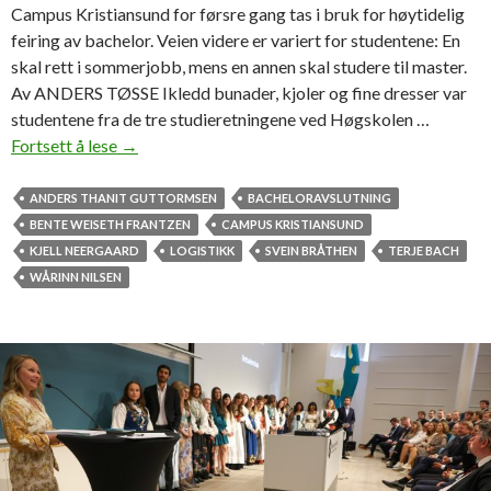
G
Campus Kristiansund for førsre gang tas i bruk for høytidelig
feiring av bachelor. Veien videre er variert for studentene: En
skal rett i sommerjobb, mens en annen skal studere til master.
Av ANDERS TØSSE Ikledd bunader, kjoler og fine dresser var
studentene fra de tre studieretningene ved Høgskolen …
Fortsett å lese
S
→
t
o
ANDERS THANIT GUTTORMSEN
BACHELORAVSLUTNING
l
BENTE WEISETH FRANTZEN
CAMPUS KRISTIANSUND
t
KJELL NEERGAARD
LOGISTIKK
SVEIN BRÅTHEN
TERJE BACH
e
WÅRINN NILSEN
l
o
g
i
s
t
i
k