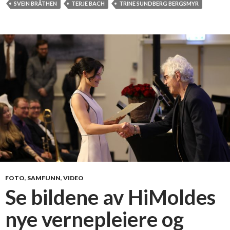
i
SVEIN BRÅTHEN
TERJE BACH
TRINE SUNDBERG BERGSMYR
g
d
a
g
m
e
d
b
a
c
h
e
l
o
FOTO
,
SAMFUNN
,
VIDEO
r
Se bildene av HiMoldes
a
nye vernepleiere og
v
s