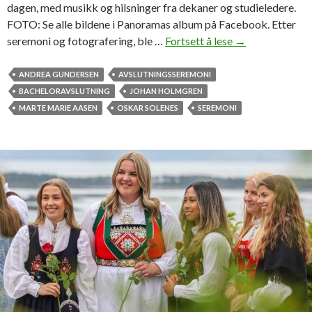
l
dagen, med musikk og hilsninger fra dekaner og studieledere.
o
FOTO: Se alle bildene i Panoramas album på Facebook. Etter
r
seremoni og fotografering, ble …
Fortsett å lese
S
→
g
e
r
b
ANDREA GUNDERSEN
AVSLUTNINGSSEREMONI
a
i
BACHELORAVSLUTNING
JOHAN HOLMGREN
d
l
MARTE MARIE AASEN
OSKAR SOLENES
SEREMONI
e
d
r
e
e
n
r
e
k
f
l
r
a
a
r
b
e
a
f
c
o
h
r
e