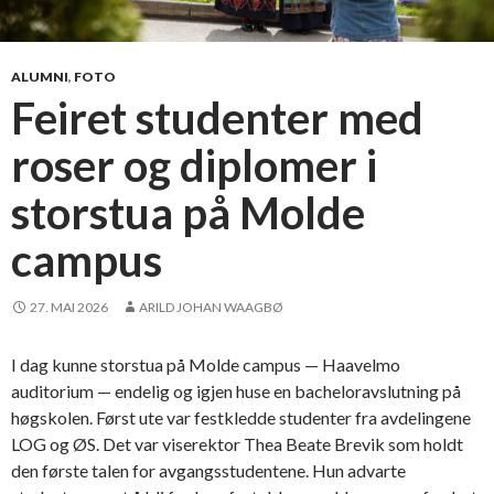
e
h
a
r
ALUMNI
,
FOTO
o
Feiret studenter med
p
roser og diplomer i
p
l
storstua på Molde
e
v
campus
d
g
27. MAI 2026
ARILD JOHAN WAAGBØ
a
m
m
I dag kunne storstua på Molde campus — Haavelmo
e
auditorium — endelig og igjen huse en bacheloravslutning på
l
høgskolen. Først ute var festkledde studenter fra avdelingene
o
LOG og ØS. Det var viserektor Thea Beate Brevik som holdt
g
den første talen for avgangsstudentene. Hun advarte