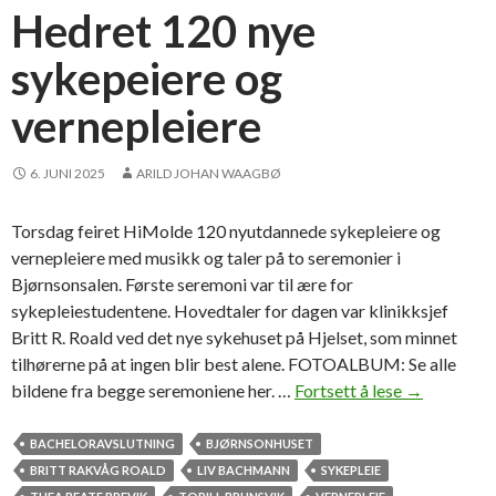
r
Hedret 120 nye
o
sykepeiere og
s
e
vernepleiere
r
o
g
6. JUNI 2025
ARILD JOHAN WAAGBØ
d
i
Torsdag feiret HiMolde 120 nyutdannede sykepleiere og
p
vernepleiere med musikk og taler på to seremonier i
l
Bjørnsonsalen. Første seremoni var til ære for
o
sykepleiestudentene. Hovedtaler for dagen var klinikksjef
m
Britt R. Roald ved det nye sykehuset på Hjelset, som minnet
e
tilhørerne på at ingen blir best alene. FOTOALBUM: Se alle
r
bildene fra begge seremoniene her. …
Fortsett å lese
H
→
i
e
s
d
BACHELORAVSLUTNING
BJØRNSONHUSET
t
r
BRITT RAKVÅG ROALD
LIV BACHMANN
SYKEPLEIE
o