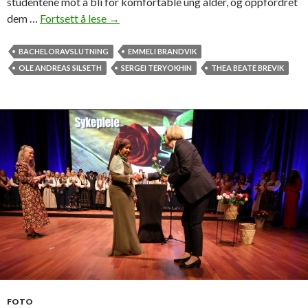
n
studentene mot å bli for komfortable ung alder, og oppfordret
y
dem …
Fortsett å lese
F
→
t
e
i
i
BACHELORAVSLUTNING
EMMELI BRANDVIK
d
r
OLE ANDREAS SILSETH
SERGEI TERYOKHIN
THEA BEATE BREVIK
e
t
s
t
u
d
e
n
t
e
r
m
e
d
FOTO