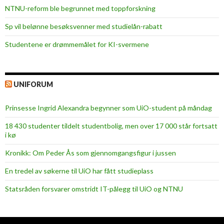
NTNU-reform ble begrunnet med toppforskning
Sp vil belønne besøksvenner med studielån-rabatt
Studentene er drømmemålet for KI-svermene
UNIFORUM
Prinsesse Ingrid Alexandra begynner som UiO-student på måndag
18 430 studenter tildelt studentbolig, men over 17 000 står fortsatt
i kø
Kronikk: Om Peder Ås som gjennomgangsfigur i jussen
En tredel av søkerne til UiO har fått studieplass
Statsråden forsvarer omstridt IT-pålegg til UiO og NTNU