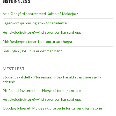
SISTE INNLEGG
y
e
Atle Ødegård opptrer med Kakao på Moldejazz
s
Lager kortspill om logistikk for studenter
k
r
Høgskoledirektør Øyvind Sørensen har sagt opp
y
Fikk forskerpris for artikkel om utsatt hogst
t
Bob Dylan (85) – hva er det med han?
MEST LEST
Student skal delta i Norseman: — Jeg har aldri vært noe særlig
atletisk
PK Rekdal inviterer hele Norge til forkurs i matte
Høgskoledirektør Øyvind Sørensen har sagt opp
Oppdag Julneset: Moldes skjulte perle for tur og krigshistorie