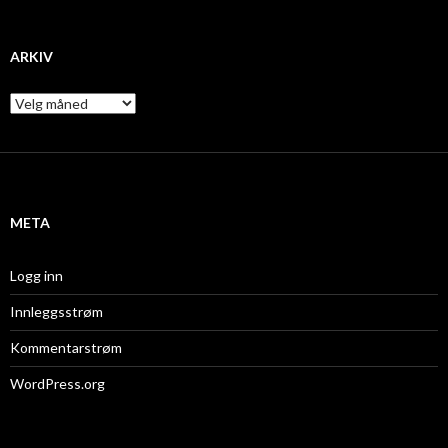
ARKIV
A
r
k
i
v
META
Logg inn
Innleggsstrøm
Kommentarstrøm
WordPress.org