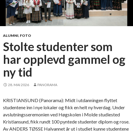
l
u
t
n
i
ALUMNI
,
FOTO
n
Stolte studenter som
g
har opplevd gammel og
e
n
ny tid
e
f
o
28. MAI 2026
PANORAMA
r
s
KRISTIANSUND (Panorama): Midt i utdanningen flyttet
y
studentene inn i nye lokaler og fikk en helt ny hverdag. Under
k
avslutningsseremonien ved Høgskolen i Molde studiested
e
Kristiansund, fikk rundt 100 pyntede studenter diplom og rose.
p
Av ANDERS TØSSE Halvannet år ut i studiet kunne studentene