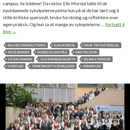
campus. Se bildene! Da rektor Elin Mordal talte til de
nyutdannede sykelpeierne pekte hun på at de har lært seg å
stille kritiske spørsmål, bruke forskning og reflektere over
egen praksis. Og hun sa at mange av sykepleierne …
Fortsett å
lese
S
→
e
b
BACHELORAVSLUTNING
ELIN MORDAL
HANS TRYGVE REKDAL
i
HEGE BAKKEN
INGRID ELLINGVÅG
KRISTIN JUVIK
l
LIV BACHMANN
OLE ANDREAS SILSETH
SELMA STEINSVIK
d
SYKEPLEIE
TRINE BRUSETH SEVALDSEN
VERNEPLEIE
e
n
e
f
r
a
a
v
s