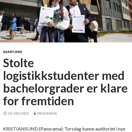
k
a
n
d
i
d
a
t
SAMFUNN
e
Stolte
r
logistikkstudenter med
f
r
bachelorgrader er klare
a
Ø
for fremtiden
S
o
23. MAI 2025
PANORAMA
g
L
O
KRISTIANSUND (Panorama): Torsdag kunne auditoriet i nye