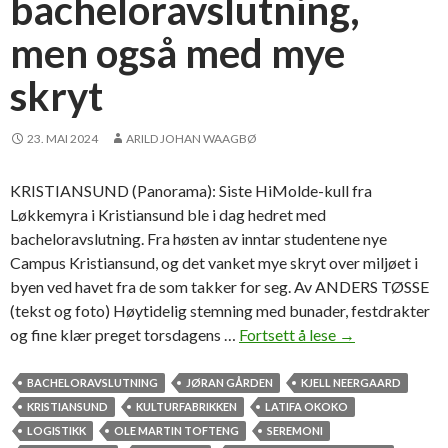
bacheloravslutning,
e
men også med mye
p
l
skryt
e
i
23. MAI 2024
ARILD JOHAN WAAGBØ
e
r
e
KRISTIANSUND (Panorama): Siste HiMolde-kull fra
m
Løkkemyra i Kristiansund ble i dag hedret med
e
bacheloravslutning. Fra høsten av inntar studentene nye
d
Campus Kristiansund, og det vanket mye skryt over miljøet i
s
byen ved havet fra de som takker for seg. Av ANDERS TØSSE
a
(tekst og foto) Høytidelig stemning med bunader, festdrakter
n
og fine klær preget torsdagens …
Fortsett å lese
V
→
g
e
m
BACHELORAVSLUTNING
JØRAN GÅRDEN
KJELL NEERGAARD
o
KRISTIANSUND
KULTURFABRIKKEN
LATIFA OKOKO
d
LOGISTIKK
OLE MARTIN TOFTENG
SEREMONI