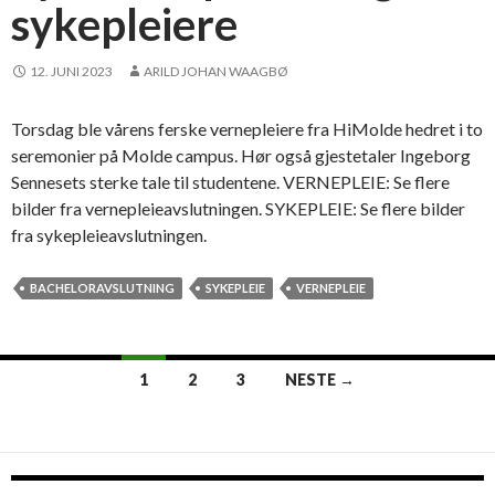
sykepleiere
l
u
t
12. JUNI 2023
ARILD JOHAN WAAGBØ
n
i
Torsdag ble vårens ferske vernepleiere fra HiMolde hedret i to
n
seremonier på Molde campus. Hør også gjestetaler Ingeborg
g
Sennesets sterke tale til studentene. VERNEPLEIE: Se flere
,
bilder fra vernepleieavslutningen. SYKEPLEIE: Se flere bilder
m
fra sykepleieavslutningen.
e
n
BACHELORAVSLUTNING
SYKEPLEIE
VERNEPLEIE
o
g
s
1
2
3
NESTE →
å
Innleggsnavigasjon
m
e
d
m