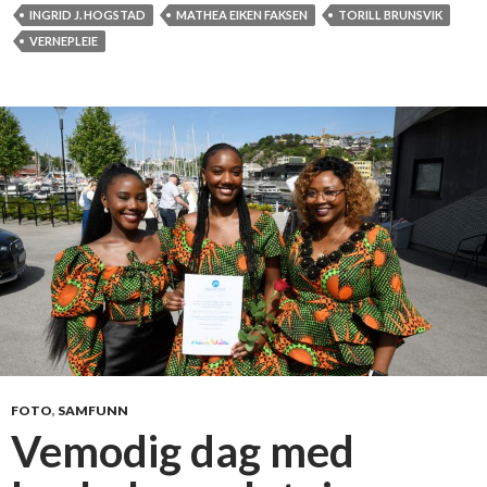
h
e
INGRID J. HOGSTAD
MATHEA EIKEN FAKSEN
TORILL BRUNSVIK
ø
t
VERNEPLEIE
g
8
s
0
k
n
o
y
l
u
e
t
n
d
a
n
n
e
d
e
v
FOTO
,
SAMFUNN
e
Vemodig dag med
r
n