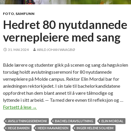
f
l
r
o
FOTO
,
SAMFUNN
e
r
Hedret 80 nyutdannede
m
-
t
vernepleiere med sang
a
i
v
d
s
31. MAI 2024
ARILD JOHAN WAAGBØ
e
l
n
u
Både lærere og studenter gikk på scenen og sang da høgskolen
t
torsdag holdt avslutningsseremoni for 80 nyutdannede
n
vernepleiere på Molde campus. Rektor Elin Mordal bar for
i
anledningen rektorkjedet. I sin tale til bachelorkandidatene
n
oppfordret hun dem blant annet til å være tålmodige og
g
lyttende i sitt arbeid. — Ta med dere evnen til refleksjon og …
e
Fortsett å lese
H
→
n
e
p
d
AVSLUTNINGSSEREMONI
BACHELORAVSLUTNING
ELIN MORDAL
å
r
HEGE BAKKEN
HEIDI HAAVARDSEN
INGER HELENE SOLHEIM