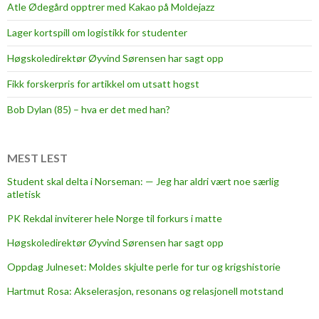
Atle Ødegård opptrer med Kakao på Moldejazz
Lager kortspill om logistikk for studenter
Høgskoledirektør Øyvind Sørensen har sagt opp
Fikk forskerpris for artikkel om utsatt hogst
Bob Dylan (85) – hva er det med han?
MEST LEST
Student skal delta i Norseman: — Jeg har aldri vært noe særlig
atletisk
PK Rekdal inviterer hele Norge til forkurs i matte
Høgskoledirektør Øyvind Sørensen har sagt opp
Oppdag Julneset: Moldes skjulte perle for tur og krigshistorie
Hartmut Rosa: Akselerasjon, resonans og relasjonell motstand