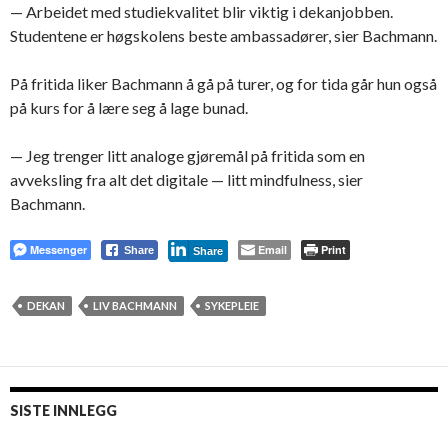
— Arbeidet med studiekvalitet blir viktig i dekanjobben.
Studentene er høgskolens beste ambassadører, sier Bachmann.
På fritida liker Bachmann å gå på turer, og for tida går hun også
på kurs for å lære seg å lage bunad.
— Jeg trenger litt analoge gjøremål på fritida som en
avveksling fra alt det digitale — litt mindfulness, sier
Bachmann.
Messenger
Email
Print
Share
Share
DEKAN
LIV BACHMANN
SYKEPLEIE
SISTE INNLEGG