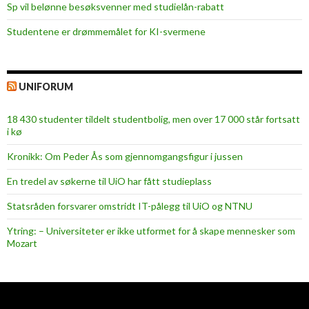
Sp vil belønne besøksvenner med studielån-rabatt
Studentene er drømmemålet for KI-svermene
UNIFORUM
18 430 studenter tildelt studentbolig, men over 17 000 står fortsatt
i kø
Kronikk: Om Peder Ås som gjennomgangsfigur i jussen
En tredel av søkerne til UiO har fått studieplass
Statsråden forsvarer omstridt IT-pålegg til UiO og NTNU
Ytring: – Universiteter er ikke utformet for å skape mennesker som
Mozart