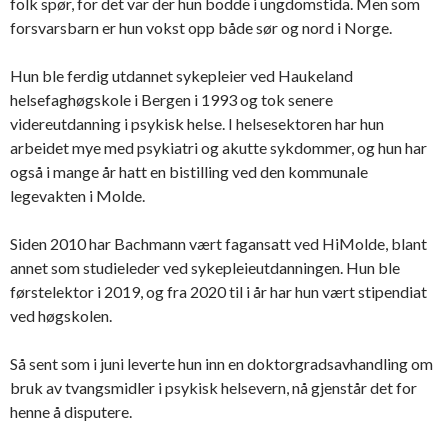
folk spør, for det var der hun bodde i ungdomstida. Men som
forsvarsbarn er hun vokst opp både sør og nord i Norge.
Hun ble ferdig utdannet sykepleier ved Haukeland
helsefaghøgskole i Bergen i 1993 og tok senere
videreutdanning i psykisk helse. I helsesektoren har hun
arbeidet mye med psykiatri og akutte sykdommer, og hun har
også i mange år hatt en bistilling ved den kommunale
legevakten i Molde.
Siden 2010 har Bachmann vært fagansatt ved HiMolde, blant
annet som studieleder ved sykepleieutdanningen. Hun ble
førstelektor i 2019, og fra 2020 til i år har hun vært stipendiat
ved høgskolen.
Så sent som i juni leverte hun inn en doktorgradsavhandling om
bruk av tvangsmidler i psykisk helsevern, nå gjenstår det for
henne å disputere.