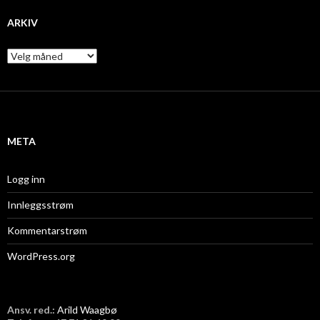
ARKIV
A
r
k
i
v
META
Logg inn
Innleggsstrøm
Kommentarstrøm
WordPress.org
Ansv. red.:
Arild Waagbø