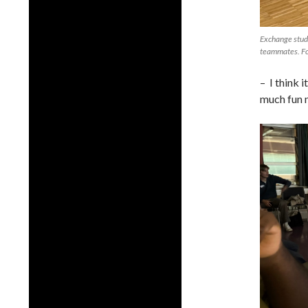
Exchange stud
teammates. Fo
– I think 
much fun 