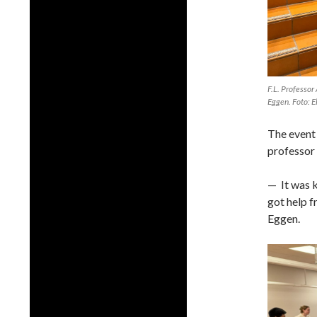
F.L. Professor
Eggen. Foto: 
The event 
professor
— It was k
got help f
Eggen.