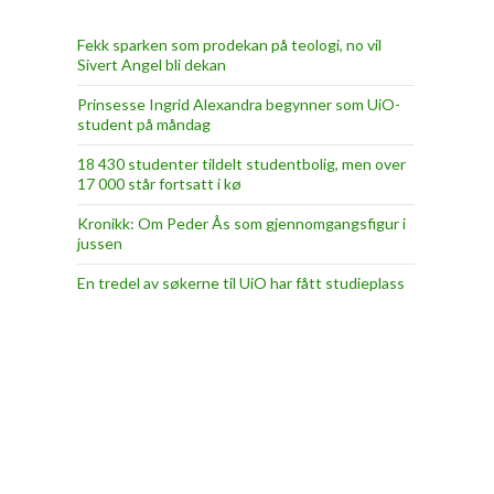
Fekk sparken som prodekan på teologi, no vil
Sivert Angel bli dekan
Prinsesse Ingrid Alexandra begynner som UiO-
student på måndag
18 430 studenter tildelt studentbolig, men over
17 000 står fortsatt i kø
Kronikk: Om Peder Ås som gjennomgangsfigur i
jussen
En tredel av søkerne til UiO har fått studieplass