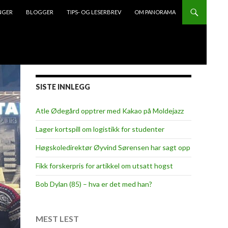
NGER
BLOGGER
TIPS- OG LESERBREV
OM PANORAMA
SISTE INNLEGG
Atle Ødegård opptrer med Kakao på Moldejazz
Lager kortspill om logistikk for studenter
Høgskoledirektør Øyvind Sørensen har sagt opp
Fikk forskerpris for artikkel om utsatt hogst
Bob Dylan (85) – hva er det med han?
MEST LEST