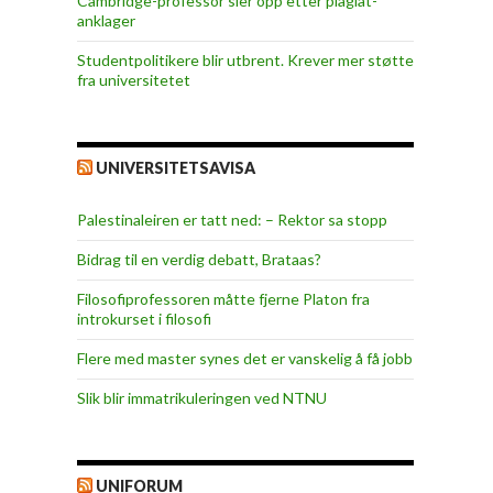
Cambridge-professor sier opp etter plagiat-
anklager
Studentpolitikere blir utbrent. Krever mer støtte
fra universitetet
UNIVERSITETSAVISA
Palestinaleiren er tatt ned: – Rektor sa stopp
Bidrag til en verdig debatt, Brataas?
Filosofiprofessoren måtte fjerne Platon fra
introkurset i filosofi
Flere med master synes det er vanskelig å få jobb
Slik blir immatrikuleringen ved NTNU
UNIFORUM