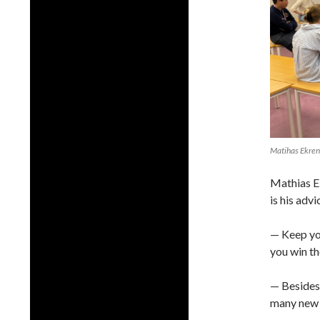
Matihas Ekrene
Mathias Ek
is his advi
— Keep you
you win th
— Besides 
many new 