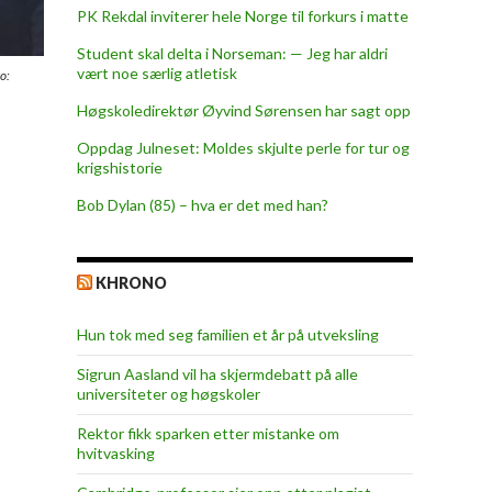
PK Rekdal inviterer hele Norge til forkurs i matte
Student skal delta i Norseman: — Jeg har aldri
vært noe særlig atletisk
o:
Høgskoledirektør Øyvind Sørensen har sagt opp
Oppdag Julneset: Moldes skjulte perle for tur og
krigshistorie
Bob Dylan (85) – hva er det med han?
KHRONO
Hun tok med seg familien et år på utveksling
Sigrun Aasland vil ha skjerm­debatt på alle
universiteter og høgskoler
Rektor fikk sparken etter mistanke om
hvitvasking