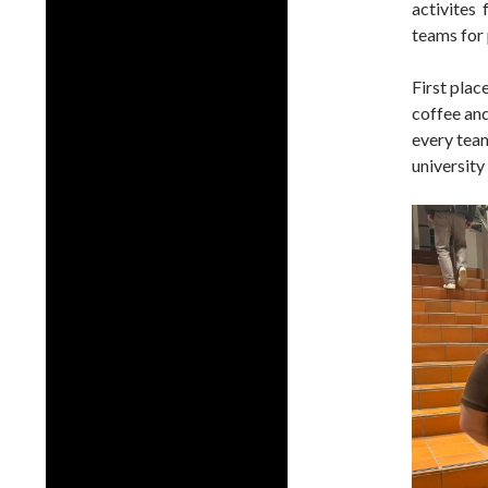
activites 
teams for 
First plac
coffee and
every team
university