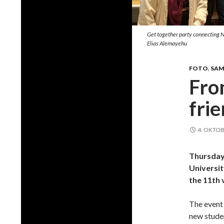
Get together party connecting N
Elias Alemayehu
FOTO
,
SA
Fro
fri
4. OKTOB
Thursday 
Universi
the 11th 
The event 
new studen