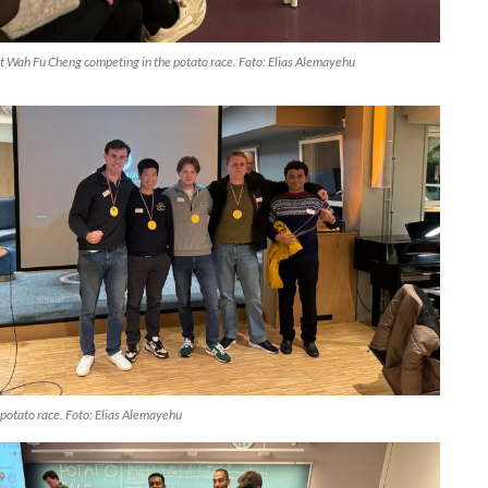
t Wah Fu Cheng competing in the potato race. Foto: Elias Alemayehu
 potato race. Foto: Elias Alemayehu