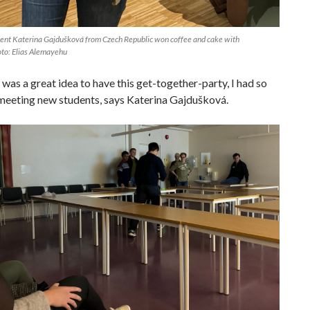
ent Katerina Gajdušková from Czech Republic won coffee and cake with
to: Elias Alemayehu
it was a great idea to have this get-together-party, I had so
meeting new students, says Katerina Gajdušková.