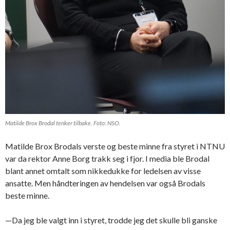
Matilde Brox Brodal tenker tilbake. Foto: NSO.
Matilde Brox Brodals verste og beste minne fra styret i NTNU
var da rektor Anne Borg trakk seg i fjor. I media ble Brodal
blant annet omtalt som nikkedukke for ledelsen av visse
ansatte. Men håndteringen av hendelsen var også Brodals
beste minne.
—Da jeg ble valgt inn i styret, trodde jeg det skulle bli ganske