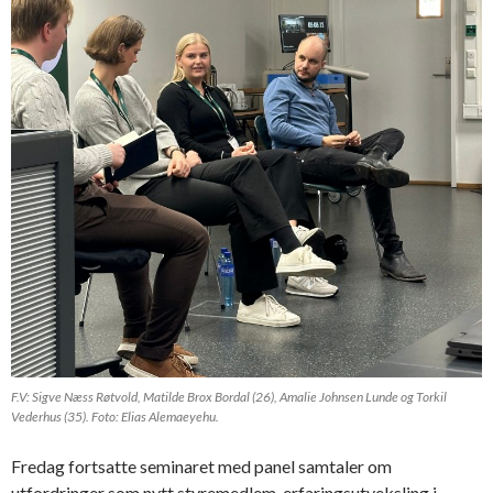
F.V: Sigve Næss Røtvold, Matilde Brox Bordal (26), Amalie Johnsen Lunde og Torkil
Vederhus (35). Foto: Elias Alemaeyehu.
Fredag fortsatte seminaret med panel samtaler om
utfordringer som nytt styremedlem, erfaringsutveksling i