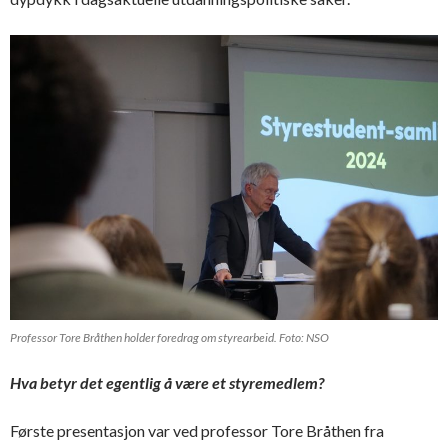
Professor Tore Bråthen holder foredrag om styrearbeid. Foto: NSO
Hva betyr det egentlig å være et styremedlem?
Første presentasjon var ved professor Tore Bråthen fra