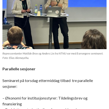
Repressentanter Matilde Brox og Anders Lie fra NTNU var med å arrangere seminaret.
Foto: Elias Alemayehu.
Parallelle sesjoner
Seminaret på torsdag ettermiddag tilbød tre parallelle
sesjoner:
– Økonomi for institusjonsstyrer: Tildelingsbrev og
finansiering