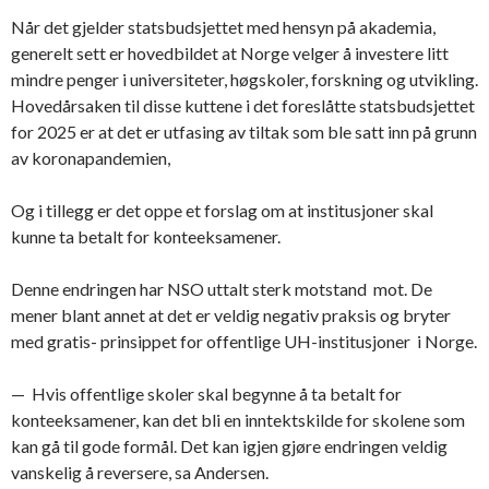
Når det gjelder statsbudsjettet med hensyn på akademia,
generelt sett er hovedbildet at Norge velger å investere litt
mindre penger i universiteter, høgskoler, forskning og utvikling.
Hovedårsaken til disse kuttene i det foreslåtte statsbudsjettet
for 2025 er at det er utfasing av tiltak som ble satt inn på grunn
av koronapandemien,
Og i tillegg er det oppe et forslag om at institusjoner skal
kunne ta betalt for konteeksamener.
Denne endringen har NSO uttalt sterk motstand mot. De
mener blant annet at det er veldig negativ praksis og bryter
med gratis- prinsippet for offentlige UH-institusjoner i Norge.
— Hvis offentlige skoler skal begynne å ta betalt for
konteeksamener, kan det bli en inntektskilde for skolene som
kan gå til gode formål. Det kan igjen gjøre endringen veldig
vanskelig å reversere, sa Andersen.