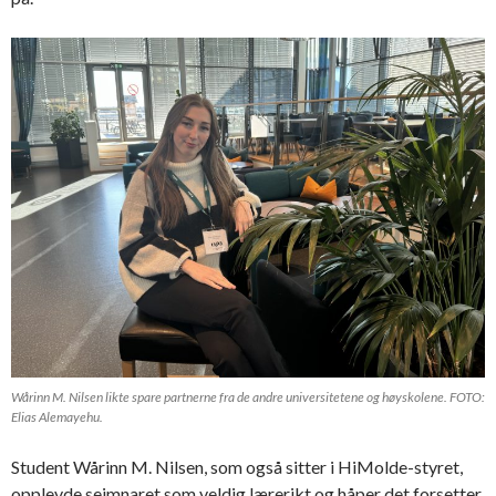
Wårinn M. Nilsen likte spare partnerne fra de andre universitetene og høyskolene. FOTO:
Elias Alemayehu.
Student Wårinn M. Nilsen, som også sitter i HiMolde-styret,
opplevde seimnaret som veldig lærerikt og håper det forsetter