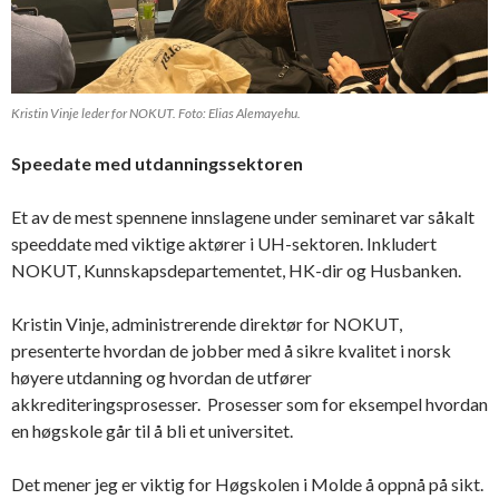
Kristin Vinje leder for NOKUT. Foto: Elias Alemayehu.
Speedate med utdanningssektoren
Et av de mest spennene innslagene under seminaret var såkalt
speeddate med viktige aktører i UH-sektoren. Inkludert
NOKUT, Kunnskapsdepartementet, HK-dir og Husbanken.
Kristin Vinje, administrerende direktør for NOKUT,
presenterte hvordan de jobber med å sikre kvalitet i norsk
høyere utdanning og hvordan de utfører
akkrediteringsprosesser. Prosesser som for eksempel hvordan
en høgskole går til å bli et universitet.
Det mener jeg er viktig for Høgskolen i Molde å oppnå på sikt.