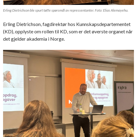
Erling Dietrichson ble spurt tøffe spørsmål av repressentanter. Foto: Elias Alemayehu.
Erling Dietrichson, fagdirektør hos Kunnskapsdepartementet
(KD), opplyste om rollen til KD, som er det øverste organet når
det gjelder akademia i Norge.