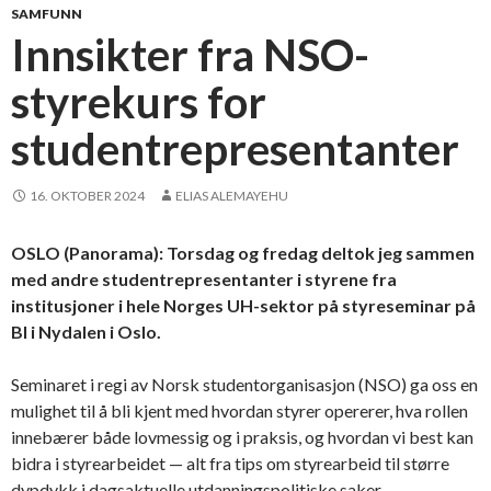
SAMFUNN
Innsikter fra NSO-
styrekurs for
studentrepresentanter
16. OKTOBER 2024
ELIAS ALEMAYEHU
OSLO (Panorama): Torsdag og fredag deltok jeg sammen
med andre studentrepresentanter i styrene fra
institusjoner i hele Norges UH-sektor på styreseminar på
BI i Nydalen i Oslo.
Seminaret i regi av Norsk studentorganisasjon (NSO) ga oss en
mulighet til å bli kjent med hvordan styrer opererer, hva rollen
innebærer både lovmessig og i praksis, og hvordan vi best kan
bidra i styrearbeidet — alt fra tips om styrearbeid til større
dypdykk i dagsaktuelle utdanningspolitiske saker.