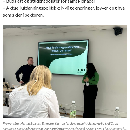
– Budsjett og studentboliger for samskipnader
– Aktuell utdanningspolitikk: Nylige endringer, lovverk og hva
som skjer i sektoren.
Fra venstre: Harald Bolstad Evensen, fag- og forskningspolitisk ansvarlig i NSO, og
Maiken Køien Andersen som leder studentorganisasjonen i Agder. Foto: Elias Alemayehu.