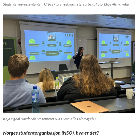
Studenterrepressentanter i UH-sektoren på kurs i styrearbeid. Foto: Elias Alemayehu.
Kaja Ingdal Hovdenak presenterer NSO Foto: Elias Alemayehu.
Norges studentorganisasjon (NSO), hva er det?