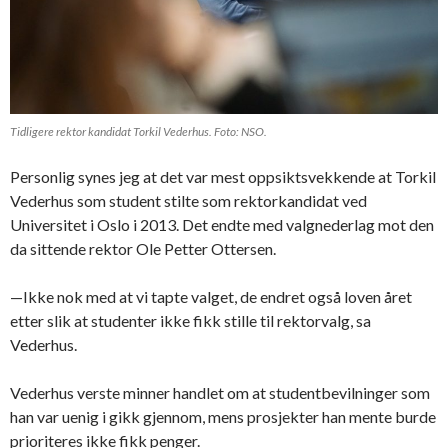
Tidligere rektor kandidat Torkil Vederhus. Foto: NSO.
Personlig synes jeg at det var mest oppsiktsvekkende at Torkil
Vederhus som student stilte som rektorkandidat ved
Universitet i Oslo i 2013. Det endte med valgnederlag mot den
da sittende rektor Ole Petter Ottersen.
—Ikke nok med at vi tapte valget, de endret også loven året
etter slik at studenter ikke fikk stille til rektorvalg, sa
Vederhus.
Vederhus verste minner handlet om at studentbevilninger som
han var uenig i gikk gjennom, mens prosjekter han mente burde
prioriteres ikke fikk penger.