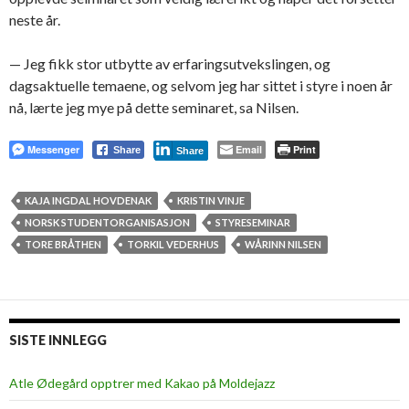
neste år.
— Jeg fikk stor utbytte av erfaringsutvekslingen, og
dagsaktuelle temaene, og selvom jeg har sittet i styre i noen år
nå, lærte jeg mye på dette seminaret, sa Nilsen.
Messenger
Email
Print
Share
Share
KAJA INGDAL HOVDENAK
KRISTIN VINJE
NORSK STUDENTORGANISASJON
STYRESEMINAR
TORE BRÅTHEN
TORKIL VEDERHUS
WÅRINN NILSEN
SISTE INNLEGG
Atle Ødegård opptrer med Kakao på Moldejazz