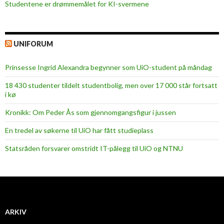
Studentene er drømmemålet for KI-svermene
UNIFORUM
Prinsesse Ingrid Alexandra begynner som UiO-student på måndag
18 430 studenter tildelt studentbolig, men over 17 000 står fortsatt
i kø
Kronikk: Om Peder Ås som gjennomgangsfigur i jussen
En tredel av søkerne til UiO har fått studieplass
Statsråden forsvarer omstridt IT-pålegg til UiO og NTNU
ARKIV