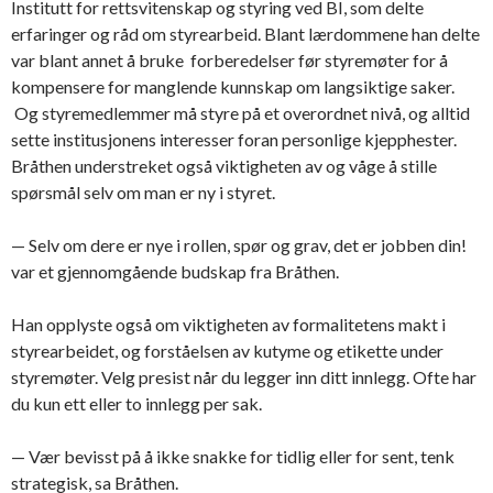
Institutt for rettsvitenskap og styring ved BI, som delte
erfaringer og råd om styrearbeid. Blant lærdommene han delte
var blant annet å bruke forberedelser før styremøter for å
kompensere for manglende kunnskap om langsiktige saker.
Og styremedlemmer må styre på et overordnet nivå, og alltid
sette institusjonens interesser foran personlige kjepphester.
Bråthen understreket også viktigheten av og våge å stille
spørsmål selv om man er ny i styret.
— Selv om dere er nye i rollen, spør og grav, det er jobben din!
var et gjennomgående budskap fra Bråthen.
Han opplyste også om viktigheten av formalitetens makt i
styrearbeidet, og forståelsen av kutyme og etikette under
styremøter. Velg presist når du legger inn ditt innlegg. Ofte har
du kun ett eller to innlegg per sak.
— Vær bevisst på å ikke snakke for tidlig eller for sent, tenk
strategisk, sa Bråthen.