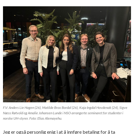
F.V: Anders Lie Hagen (26), Matilde Brox Bordal (26), Kaja Ingdal Hovdenak (24), Sigve
Næss Røtvold og Amalie Johansen Lunde i NSO arrangerte seminaret for studenter i
norske UH-styrer. Foto: Elias Alemayehu.
Jeg er også personlig enig i at å innføre betaling for å ta