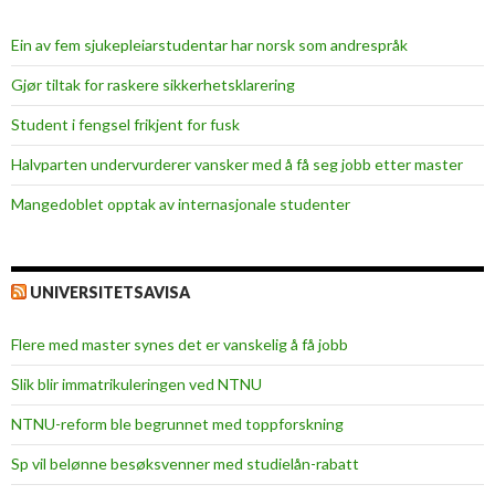
Ein av fem sjukepleiar­studentar har norsk som andrespråk
Gjør tiltak for raskere sikkerhets­klarering
Student i fengsel frikjent for fusk
Halvparten undervurderer vansker med å få seg jobb etter master
Mangedoblet opptak av internasjonale studenter
UNIVERSITETSAVISA
Flere med master synes det er vanskelig å få jobb
Slik blir immatrikuleringen ved NTNU
NTNU-reform ble begrunnet med toppforskning
Sp vil belønne besøksvenner med studielån-rabatt