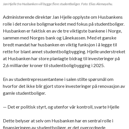
Jan Hjelle fra Husbanken vill bygge flere studentboliger. Foto: Elias Alemayehu.
Administerende direktør Jan Hjelle opplyste om Husbankens
rolle i det norske boligmarkedet med fokus på studentboliger.
Husbanken er faktisk en av de tre viktigste bankene i Norge,
sammen med Norges bank og Lånekassen. Med et ganske
bredt mandat har husbanken en viktig funksjon i å legge til
rette for blant annet studentboligbygging. Hjelle understreket
at Husbanken har store planlagte bidrag til investeringer på
2,6 milliarder kroner til studentboligbygging i 2025.
En av studentrepressentantene i salen stilte spørsmål om
hvorfor det ikke blir gjort store investeringer på renovasjon av
gamle studentboliger.
— Det er politisk styrt, og utenfor vår kontroll, svarte Hjelle
Dette belyser at selv om Husbanken har en sentral rolle i
finansieringen av studentboliger, er det overordnede