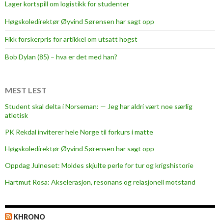
Lager kortspill om logistikk for studenter
Høgskoledirektør Øyvind Sørensen har sagt opp
Fikk forskerpris for artikkel om utsatt hogst
Bob Dylan (85) – hva er det med han?
MEST LEST
Student skal delta i Norseman: — Jeg har aldri vært noe særlig
atletisk
PK Rekdal inviterer hele Norge til forkurs i matte
Høgskoledirektør Øyvind Sørensen har sagt opp
Oppdag Julneset: Moldes skjulte perle for tur og krigshistorie
Hartmut Rosa: Akselerasjon, resonans og relasjonell motstand
KHRONO