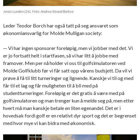
Jonas Lunden (26). Foto: Andrea Strand Barkve
Leder Teodor Borch har også tatt på seg ansvaret som
økonomiansvarlig for Molde Mulligan society:
— Vi har ingen sponsorer foreløpig, men vi jobber med det. Vi
er jo fortsatt helt i startfasen, så vi har litt å jobbe med
framover. Men per nå holder vi oss til golfsimulatoren ved
Molde Golfklubb før vi får satt opp vårens budsjett. Da vil vi
prøve å få til litt turneringer og lignende. Kanskje vi til og med
får til et lag og får muligheten til å bli med på
studentturneringer. Foreløpig er det gratis å være med på
golfsimulatoren og man trenger kun å melde seg på, men etter
hvert må man kanskje betale en liten egenandel. Det er i
hovedsak fordi golf er en relativt dyr sport og det er begrenset
med hvor mye vi kan bidra med økonomisk.