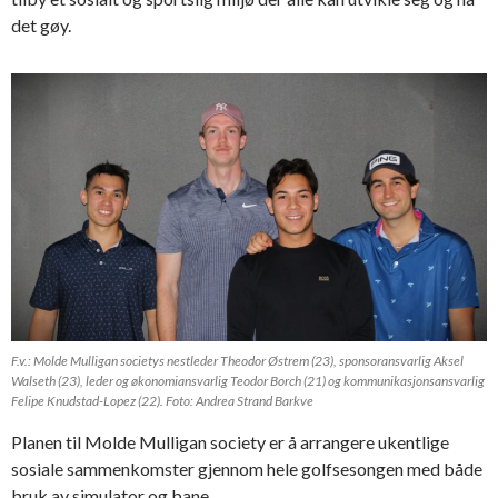
det gøy.
F.v.: Molde Mulligan societys nestleder Theodor Østrem (23), sponsoransvarlig Aksel
Walseth (23), leder og økonomiansvarlig Teodor Borch (21) og kommunikasjonsansvarlig
Felipe Knudstad-Lopez (22). Foto: Andrea Strand Barkve
Planen til Molde Mulligan society er å arrangere ukentlige
sosiale sammenkomster gjennom hele golfsesongen med både
bruk av simulator og bane.