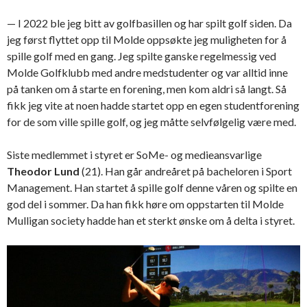
— I 2022 ble jeg bitt av golfbasillen og har spilt golf siden. Da
jeg først flyttet opp til Molde oppsøkte jeg muligheten for å
spille golf med en gang. Jeg spilte ganske regelmessig ved
Molde Golfklubb med andre medstudenter og var alltid inne
på tanken om å starte en forening, men kom aldri så langt. Så
fikk jeg vite at noen hadde startet opp en egen studentforening
for de som ville spille golf, og jeg måtte selvfølgelig være med.
Siste medlemmet i styret er SoMe- og medieansvarlige
Theodor Lund
(21). Han går andreåret på bacheloren i Sport
Management. Han startet å spille golf denne våren og spilte en
god del i sommer. Da han fikk høre om oppstarten til Molde
Mulligan society hadde han et sterkt ønske om å delta i styret.