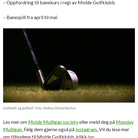
– Oppfordring til banekurs i regi av Molde Golfklubb
– Banespill fra april til mai
Golfkølle og golfball. Foto: Andrea Strand Barkve
Les mer om
Molde Mulligan society
eller meld deg på
Monday
Mulligan.
Følg dem gjerne også på
Instagram.
Vil du lese mer
om tilbudene til Molde Golfklubb, klikk
her