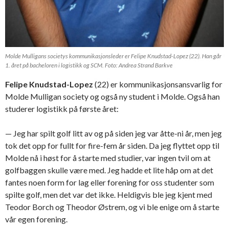
Molde Mulligans societys kommunikasjonsleder er Felipe Knudstad-Lopez (22). Han går
1. året på bacheloren i logistikk og SCM. Foto: Andrea Strand Barkve
Felipe Knudstad-Lopez
(22) er kommunikasjonsansvarlig for
Molde Mulligan society og også ny student i Molde. Også han
studerer logistikk på første året:
— Jeg har spilt golf litt av og på siden jeg var åtte-ni år, men jeg
tok det opp for fullt for fire-fem år siden. Da jeg flyttet opp til
Molde nå i høst for å starte med studier, var ingen tvil om at
golfbaggen skulle være med. Jeg hadde et lite håp om at det
fantes noen form for lag eller forening for oss studenter som
spilte golf, men det var det ikke. Heldigvis ble jeg kjent med
Teodor Borch og Theodor Østrem, og vi ble enige om å starte
vår egen forening.