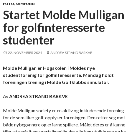
FOTO
,
SAMFUNN
Startet Molde Mulligan
for golfinteresserte
studenter
22. NOVEMBER 2024
ANDREA STRAND BARKVE
Molde Mulligan er Høgskolen i Moldes nye
studentforenig for golfinteresserte. Mandag holdt
foreningen trening i Molde Golfklubbs simulator.
Av
ANDREA STRAND BARKVE
Molde Mulligan society er en aktiv og inkluderende forening
for de som liker golf, opplyser foreningen. Den retter seg mot
både nybegynnere og erfarne spillere. Målet deres er å kunne
tilby et sosialt og sportslig miljø der alle kan utvikle seg og ha