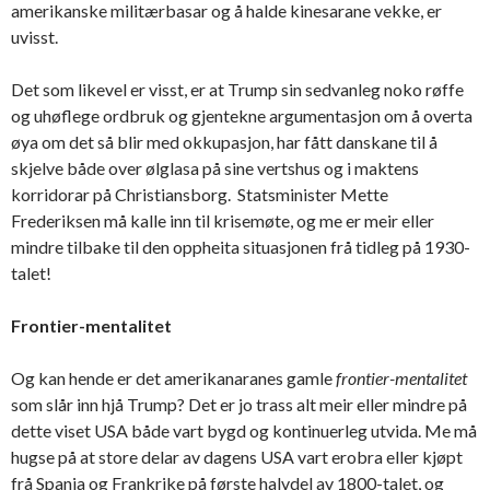
amerikanske militærbasar og å halde kinesarane vekke, er
uvisst.
Det som likevel er visst, er at Trump sin sedvanleg noko røffe
og uhøflege ordbruk og gjentekne argumentasjon om å overta
øya om det så blir med okkupasjon, har fått danskane til å
skjelve både over ølglasa på sine vertshus og i maktens
korridorar på Christiansborg. Statsminister Mette
Frederiksen må kalle inn til krisemøte, og me er meir eller
mindre tilbake til den oppheita situasjonen frå tidleg på 1930-
talet!
Frontier-mentalitet
Og kan hende er det amerikanaranes gamle
frontier-mentalitet
som slår inn hjå Trump? Det er jo trass alt meir eller mindre på
dette viset USA både vart bygd og kontinuerleg utvida. Me må
hugse på at store delar av dagens USA vart erobra eller kjøpt
frå Spania og Frankrike på første halvdel av 1800-talet, og