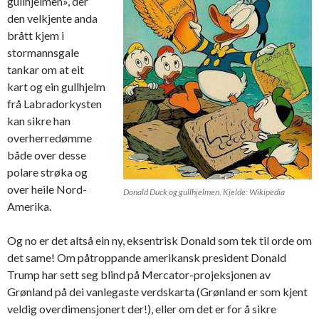
gullhjelmen», der
den velkjente anda
brått kjem i
stormannsgale
tankar om at eit
kart og ein gullhjelm
frå Labradorkysten
kan sikre han
overherredømme
både over desse
polare strøka og
over heile Nord-
Donald Duck og gullhjelmen. Kjelde: Wikipedia
Amerika.
Og no er det altså ein ny, eksentrisk Donald som tek til orde om
det same! Om påtroppande amerikansk president Donald
Trump har sett seg blind på Mercator-projeksjonen av
Grønland på dei vanlegaste verdskarta (Grønland er som kjent
veldig overdimensjonert der!), eller om det er for å sikre