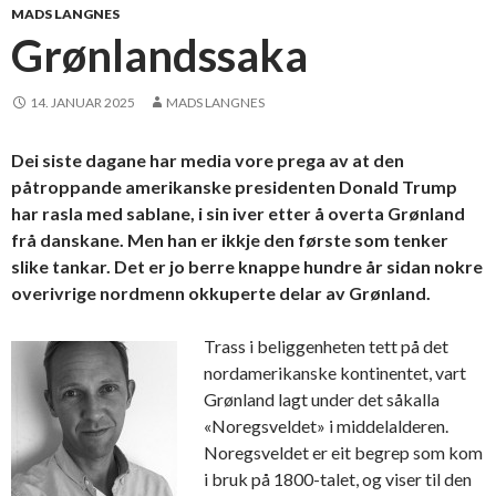
MADS LANGNES
Grønlandssaka
14. JANUAR 2025
MADS LANGNES
Dei siste dagane har media vore prega av at den
påtroppande amerikanske presidenten Donald Trump
har rasla med sablane, i sin iver etter å overta Grønland
frå danskane. Men han er ikkje den første som tenker
slike tankar. Det er jo berre knappe hundre år sidan nokre
overivrige nordmenn okkuperte delar av Grønland.
Trass i beliggenheten tett på det
nordamerikanske kontinentet, vart
Grønland lagt under det såkalla
«Noregsveldet» i middelalderen.
Noregsveldet er eit begrep som kom
i bruk på 1800-talet, og viser til den