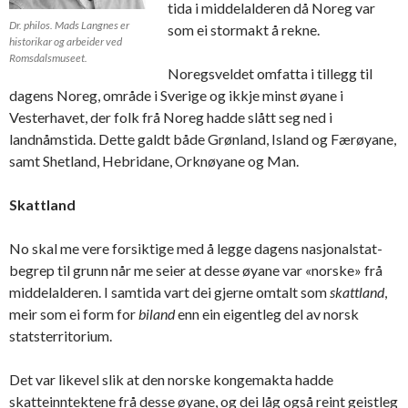
tida i middelalderen då Noreg var
Dr. philos. Mads Langnes er
som ei stormakt å rekne.
historikar og arbeider ved
Romsdalsmuseet.
Noregsveldet omfatta i tillegg til
dagens Noreg, område i Sverige og ikkje minst øyane i
Vesterhavet, der folk frå Noreg hadde slått seg ned i
landnåmstida. Dette galdt både Grønland, Island og Færøyane,
samt Shetland, Hebridane, Orknøyane og Man.
Skattland
No skal me vere forsiktige med å legge dagens nasjonalstat-
begrep til grunn når me seier at desse øyane var «norske» frå
middelalderen. I samtida vart dei gjerne omtalt som
skattland
,
meir som ei form for
biland
enn ein eigentleg del av norsk
statsterritorium.
Det var likevel slik at den norske kongemakta hadde
skatteinntektene frå desse øyane, og dei låg også reint geistleg