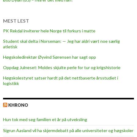
MEST LEST
PK Rekdal inviterer hele Norge til forkurs i matte
Student skal delta i Norseman: — Jeg har aldri vært noe særlig
atletisk
Høgskoledirektør Øyvind Sørensen har sagt opp
Oppdag Julneset: Moldes skjulte perle for tur og krigshistorie
Høgskolestyret satser hardt på det nettbaserte årsstudiet i
logistikk
KHRONO
Hun tok med seg familien et år på utveksling
Sigrun Aasland vil ha skjerm­debatt på alle universiteter og høgskoler