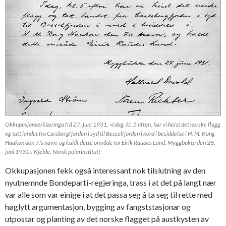
Okkupasjonserklæringa frå 27. juni 1931. «I dag, kl. 5 aften, har vi heist det norske flagg
og tatt landet fra Carsbergfjorden i syd til Besselfjorden i nord i besiddelse i H. M. Kong
Haakon den 7.’s navn, og kaldt dette område for Eirik Raudes Land. Myggbukta den 28.
juni 1931». Kjelde: Norsk polarinstitutt
Okkupasjonen fekk også interessant nok tilslutning av den
nyutnemnde Bondeparti-regjeringa, trass i at det på langt nær
var alle som var einige i at det passa seg å ta seg til rette med
høglytt argumentasjon, bygging av fangststasjonar og
utpostar og planting av det norske flagget på austkysten av