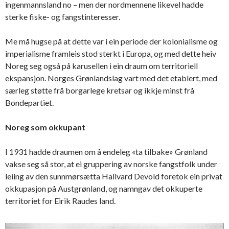
ingenmannsland no – men der nordmennene likevel hadde
sterke fiske- og fangstinteresser.
Me må hugse på at dette var i ein periode der kolonialisme og
imperialisme framleis stod sterkt i Europa, og med dette heiv
Noreg seg også på karusellen i ein draum om territoriell
ekspansjon. Norges Grønlandslag vart med det etablert, med
særleg støtte frå borgarlege kretsar og ikkje minst frå
Bondepartiet.
Noreg som okkupant
I 1931 hadde draumen om å endeleg «ta tilbake» Grønland
vakse seg så stor, at ei gruppering av norske fangstfolk under
leiing av den sunnmørsætta Hallvard Devold foretok ein privat
okkupasjon på Austgrønland, og namngav det okkuperte
territoriet for Eirik Raudes land.