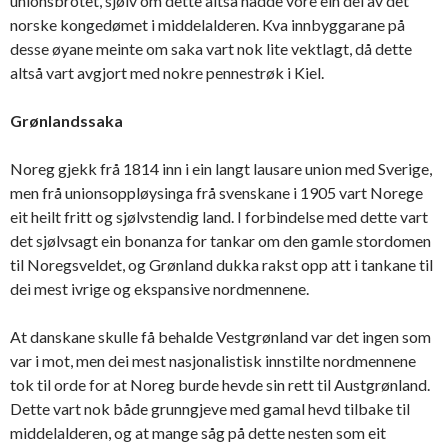
unionsbrotet, sjølv om dette altså hadde vore ein del av det
norske kongedømet i middelalderen. Kva innbyggarane på
desse øyane meinte om saka vart nok lite vektlagt, då dette
altså vart avgjort med nokre pennestrøk i Kiel.
Grønlandssaka
Noreg gjekk frå 1814 inn i ein langt lausare union med Sverige,
men frå unionsoppløysinga frå svenskane i 1905 vart Norege
eit heilt fritt og sjølvstendig land. I forbindelse med dette vart
det sjølvsagt ein bonanza for tankar om den gamle stordomen
til Noregsveldet, og Grønland dukka rakst opp att i tankane til
dei mest ivrige og ekspansive nordmennene.
At danskane skulle få behalde Vestgrønland var det ingen som
var i mot, men dei mest nasjonalistisk innstilte nordmennene
tok til orde for at Noreg burde hevde sin rett til Austgrønland.
Dette vart nok både grunngjeve med gamal hevd tilbake til
middelalderen, og at mange såg på dette nesten som eit