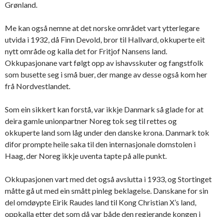
Grønland.
Me kan også nemne at det norske området vart ytterlegare
utvida i 1932, då Finn Devold, bror til Hallvard, okkuperte eit
nytt område og kalla det for Fritjof Nansens land.
Okkupasjonane vart følgt opp av ishavsskuter og fangstfolk
som busette seg i små buer, der mange av desse også kom her
frå Nordvestlandet.
Som ein sikkert kan forstå, var ikkje Danmark så glade for at
deira gamle unionpartner Noreg tok seg til rettes og
okkuperte land som låg under den danske krona. Danmark tok
difor prompte heile saka til den internasjonale domstolen i
Haag, der Noreg ikkje uventa tapte på alle punkt.
Okkupasjonen vart med det også avslutta i 1933, og Stortinget
måtte gå ut med ein smått pinleg beklagelse. Danskane for sin
del omdøypte Eirik Raudes land til Kong Christian X’s land,
oppkalla etter det som då var både den regjerande kongen i