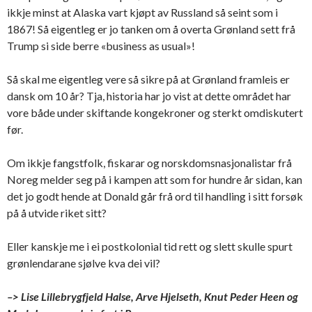
ikkje minst at Alaska vart kjøpt av Russland så seint som i
1867! Så eigentleg er jo tanken om å overta Grønland sett frå
Trump si side berre «business as usual»!
Så skal me eigentleg vere så sikre på at Grønland framleis er
dansk om 10 år? Tja, historia har jo vist at dette området har
vore både under skiftande kongekroner og sterkt omdiskutert
før.
Om ikkje fangstfolk, fiskarar og norskdomsnasjonalistar frå
Noreg melder seg på i kampen att som for hundre år sidan, kan
det jo godt hende at Donald går frå ord til handling i sitt forsøk
på å utvide riket sitt?
Eller kanskje me i ei postkolonial tid rett og slett skulle spurt
grønlendarane sjølve kva dei vil?
–> Lise Lillebrygfjeld Halse, Arve Hjelseth, Knut Peder Heen og