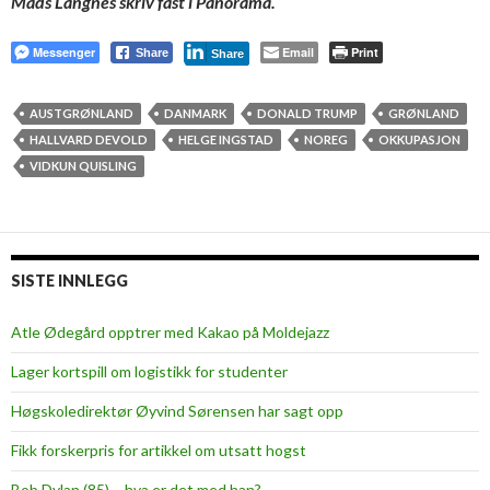
Mads Langnes skriv fast i Panorama.
Messenger
Email
Print
Share
Share
AUSTGRØNLAND
DANMARK
DONALD TRUMP
GRØNLAND
HALLVARD DEVOLD
HELGE INGSTAD
NOREG
OKKUPASJON
VIDKUN QUISLING
SISTE INNLEGG
Atle Ødegård opptrer med Kakao på Moldejazz
Lager kortspill om logistikk for studenter
Høgskoledirektør Øyvind Sørensen har sagt opp
Fikk forskerpris for artikkel om utsatt hogst
Bob Dylan (85) – hva er det med han?