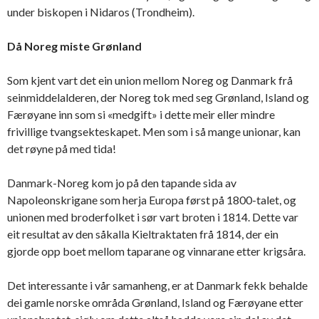
under biskopen i Nidaros (Trondheim).
Då Noreg miste Grønland
Som kjent vart det ein union mellom Noreg og Danmark frå
seinmiddelalderen, der Noreg tok med seg Grønland, Island og
Færøyane inn som si «medgift» i dette meir eller mindre
frivillige tvangsekteskapet. Men som i så mange unionar, kan
det røyne på med tida!
Danmark-Noreg kom jo på den tapande sida av
Napoleonskrigane som herja Europa først på 1800-talet, og
unionen med broderfolket i sør vart broten i 1814. Dette var
eit resultat av den såkalla Kieltraktaten frå 1814, der ein
gjorde opp boet mellom taparane og vinnarane etter krigsåra.
Det interessante i vår samanheng, er at Danmark fekk behalde
dei gamle norske områda Grønland, Island og Færøyane etter