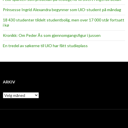
Prinsesse Ingrid Alexandra begynner som UiO-student på måndag
18 430 studenter tildelt studentbolig, men over 17 000 står fortsatt
i kø
Kronikk: Om Peder Ås som gjennomgangsfigur i jussen
En tredel av søkerne til UiO har fått studieplass
ARKIV
A
r
k
i
v