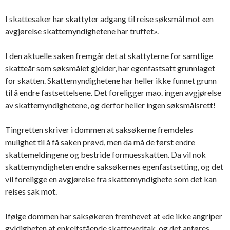
I skattesaker har skattyter adgang til reise søksmål mot «en
avgjørelse skattemyndighetene har truffet».
I den aktuelle saken fremgår det at skattyterne for samtlige
skatteår som søksmålet gjelder, har egenfastsatt grunnlaget
for skatten. Skattemyndighetene har heller ikke funnet grunn
til å endre fastsettelsene. Det foreligger mao. ingen avgjørelse
av skattemyndighetene, og derfor heller ingen søksmålsrett!
Tingretten skriver i dommen at saksøkerne fremdeles
mulighet til å få saken prøvd, men da må de først endre
skattemeldingene og bestride formuesskatten. Da vil nok
skattemyndigheten endre saksøkernes egenfastsetting, og det
vil foreligge en avgjørelse fra skattemyndighete som det kan
reises sak mot.
Ifølge dommen har saksøkeren fremhevet at «de ikke angriper
gyldigheten at enkeltstående skattevedtak, og det anføres