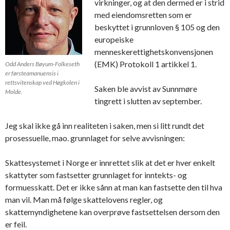
virkninger, og at den dermed er i strid
med eiendomsretten som er
beskyttet i grunnloven § 105 og den
europeiske
menneskerettighetskonvensjonen
(EMK) Protokoll 1 artikkel 1.
Odd Anders Bøyum-Folkeseth
er førsteamanuensis i
rettsvitenskap ved Høgkolen i
Saken ble avvist av Sunnmøre
Molde.
tingrett i slutten av september.
Jeg skal ikke gå inn realiteten i saken, men si litt rundt det
prosessuelle, mao. grunnlaget for selve avvisningen:
Skattesystemet i Norge er innrettet slik at det er hver enkelt
skattyter som fastsetter grunnlaget for inntekts- og
formuesskatt. Det er ikke sånn at man kan fastsette den til hva
man vil. Man må følge skattelovens regler, og
skattemyndighetene kan overprøve fastsettelsen dersom den
er feil.