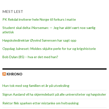
MEST LEST
PK Rekdal inviterer hele Norge til forkurs i matte
Student skal delta i Norseman: — Jeg har aldri vært noe særlig
atletisk
Høgskoledirektør Øyvind Sørensen har sagt opp
Oppdag Julneset: Moldes skjulte perle for tur og krigshistorie
Bob Dylan (85) – hva er det med han?
KHRONO
Hun tok med seg familien et år på utveksling
Sigrun Aasland vil ha skjerm­debatt på alle universiteter og høgskoler
Rektor fikk sparken etter mistanke om hvitvasking