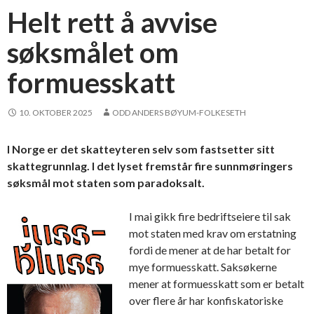
Helt rett å avvise
søksmålet om
formuesskatt
10. OKTOBER 2025
ODD ANDERS BØYUM-FOLKESETH
I Norge er det skatteyteren selv som fastsetter sitt
skattegrunnlag. I det lyset fremstår fire sunnmøringers
søksmål mot staten som paradoksalt.
I mai gikk fire bedriftseiere til sak
mot staten med krav om erstatning
fordi de mener at de har betalt for
mye formuesskatt. Saksøkerne
mener at formuesskatt som er betalt
over flere år har konfiskatoriske