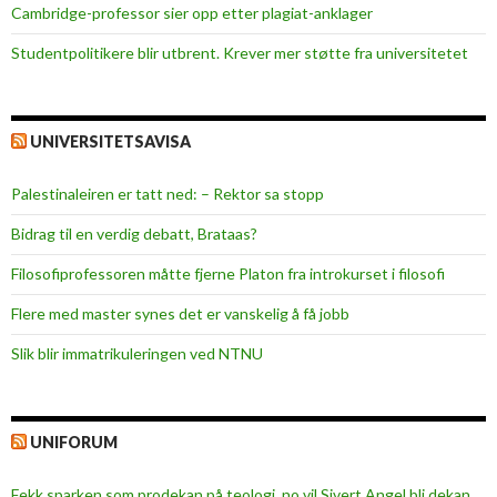
Cambridge-professor sier opp etter plagiat-anklager
Studentpolitikere blir utbrent. Krever mer støtte fra universitetet
UNIVERSITETSAVISA
Palestinaleiren er tatt ned: – Rektor sa stopp
Bidrag til en verdig debatt, Brataas?
Filosofiprofessoren måtte fjerne Platon fra introkurset i filosofi
Flere med master synes det er vanskelig å få jobb
Slik blir immatrikuleringen ved NTNU
UNIFORUM
Fekk sparken som prodekan på teologi, no vil Sivert Angel bli dekan