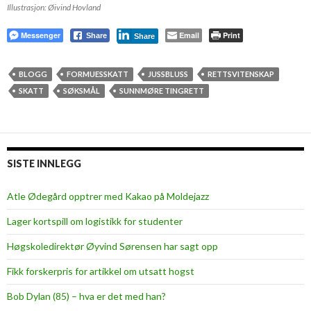
Illustrasjon: Øivind Hovland
Messenger
Email
Print
Share
Share
BLOGG
FORMUESSKATT
JUSSBLUSS
RETTSVITENSKAP
SKATT
SØKSMÅL
SUNNMØRE TINGRETT
SISTE INNLEGG
Atle Ødegård opptrer med Kakao på Moldejazz
Lager kortspill om logistikk for studenter
Høgskoledirektør Øyvind Sørensen har sagt opp
Fikk forskerpris for artikkel om utsatt hogst
Bob Dylan (85) – hva er det med han?