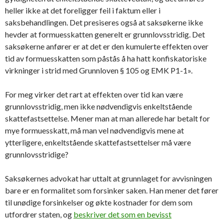
heller ikke at det foreligger feil i faktum eller i
saksbehandlingen. Det presiseres også at saksøkerne ikke
hevder at formuesskatten generelt er grunnlovsstridig. Det
saksøkerne anfører er at det er den kumulerte effekten over
tid av formuesskatten som påstås å ha hatt konfiskatoriske
virkninger i strid med Grunnloven § 105 og EMK P1-1».
For meg virker det rart at effekten over tid kan være
grunnlovsstridig, men ikke nødvendigvis enkeltstående
skattefastsettelse. Mener man at man allerede har betalt for
mye formuesskatt, må man vel nødvendigvis mene at
ytterligere, enkeltstående skattefastsettelser må være
grunnlovsstridige?
Saksøkernes advokat har uttalt at grunnlaget for avvisningen
bare er en formalitet som forsinker saken. Han mener det fører
til unødige forsinkelser og økte kostnader for dem som
utfordrer staten, og
beskriver det som en bevisst