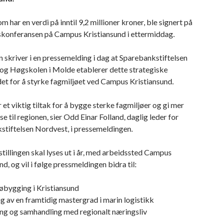
om har en verdi på inntil 9,2 millioner kroner, ble signert på
onferansen på Campus Kristiansund i ettermiddag.
skriver i en pressemelding i dag at Sparebankstiftelsen
og Høgskolen i Molde etablerer dette strategiske
et for å styrke fagmiljøet ved Campus Kristiansund.
 et viktig tiltak for å bygge sterke fagmiljøer og gi mer
 til regionen, sier Odd Einar Folland, daglig leder for
stiftelsen Nordvest, i pressemeldingen.
tillingen skal lyses ut i år, med arbeidssted Campus
nd, og vil i følge pressmeldingen bidra til:
øbygging i Kristiansund
ng av en framtidig mastergrad i marin logistikk
ng og samhandling med regionalt næringsliv