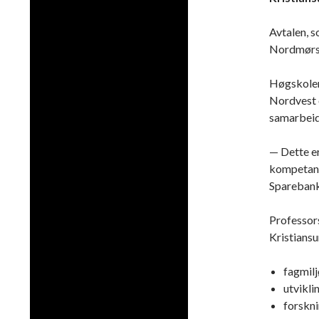
Avtalen, s
Nordmørsk
Høgskolen 
Nordvest 
samarbeid
— Dette er
kompetanse
Sparebank
Professors
Kristiansu
fagmilj
utvikli
forskni