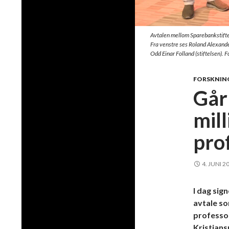
Avtalen mellom Sparebankstifte
Fra venstre ses Roland Alexande
Odd Einar Folland (stiftelsen). 
FORSKNIN
Går 
mil
pro
4. JUNI 2
I dag sig
avtale som
professor
Kristians