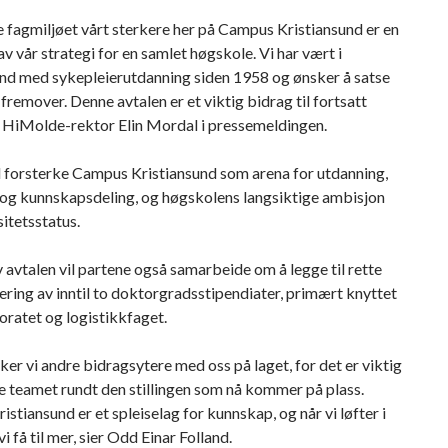
fagmiljøet vårt sterkere her på Campus Kristiansund er en
 av vår strategi for en samlet høgskole. Vi har vært i
und med sykepleierutdanning siden 1958 og ønsker å satse
 fremover. Denne avtalen er et viktig bidrag til fortsatt
r HiMolde-rektor Elin Mordal i pressemeldingen.
l forsterke Campus Kristiansund som arena for utdanning,
 og kunnskapsdeling, og høgskolens langsiktige ambisjon
itetsstatus.
 avtalen vil partene også samarbeide om å legge til rette
iering av inntil to doktorgradsstipendiater, primært knyttet
soratet og logistikkfaget.
er vi andre bidragsytere med oss på laget, for det er viktig
e teamet rundt den stillingen som nå kommer på plass.
stiansund er et spleiselag for kunnskap, og når vi løfter i
i få til mer, sier Odd Einar Folland.