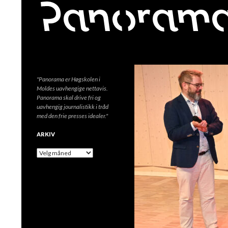
Søk
"Panorama er Høgskolen i
Moldes uavhengige nettavis.
Panorama skal drive fri og
uavhengig journalistikk i tråd
med den frie presses idealer."
ARKIV
A
r
k
i
v