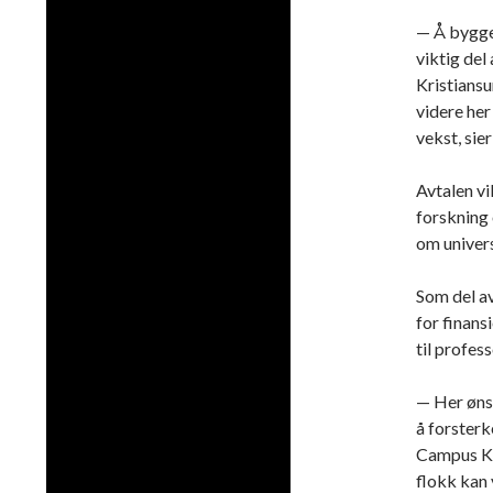
— Å bygge 
viktig del
Kristians
videre her
vekst, sie
Avtalen vi
forskning
om univers
Som del av
for finans
til profes
— Her ønsk
å forsterk
Campus Kri
flokk kan v