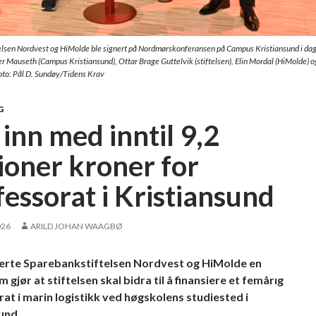
lsen Nordvest og HiMolde ble signert på Nordmørskonferansen på Campus Kristiansund i dag
r Mauseth (Campus Kristiansund), Ottar Brage Guttelvik (stiftelsen), Elin Mordal (HiMolde) o
Foto: Pål D. Sundøy/Tidens Krav
G
inn med inntil 9,2
lioner kroner for
fessorat i Kristiansund
026
ARILD JOHAN WAAGBØ
nerte Sparebankstiftelsen Nordvest og HiMolde en
 gjør at stiftelsen skal bidra til å finansiere et femårıg
at i marin logistikk ved høgskolens studiested i
und.