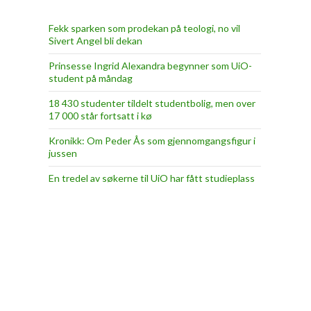
Fekk sparken som prodekan på teologi, no vil
Sivert Angel bli dekan
Prinsesse Ingrid Alexandra begynner som UiO-
student på måndag
18 430 studenter tildelt studentbolig, men over
17 000 står fortsatt i kø
Kronikk: Om Peder Ås som gjennomgangsfigur i
jussen
En tredel av søkerne til UiO har fått studieplass