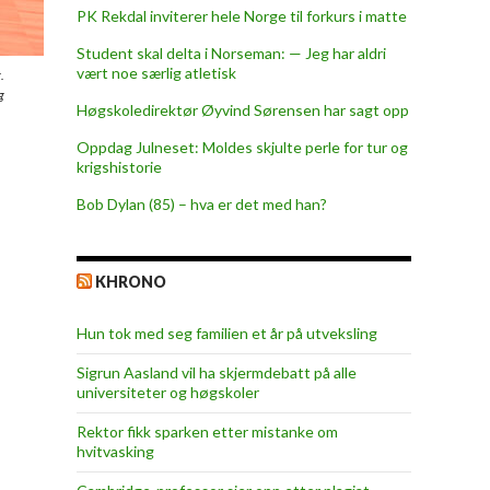
PK Rekdal inviterer hele Norge til forkurs i matte
Student skal delta i Norseman: — Jeg har aldri
vært noe særlig atletisk
.
g
Høgskoledirektør Øyvind Sørensen har sagt opp
Oppdag Julneset: Moldes skjulte perle for tur og
krigshistorie
Bob Dylan (85) – hva er det med han?
KHRONO
Hun tok med seg familien et år på utveksling
Sigrun Aasland vil ha skjerm­debatt på alle
universiteter og høgskoler
Rektor fikk sparken etter mistanke om
hvitvasking