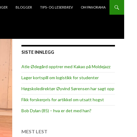
NGER
BLOGGER
TIPS- OG LESERBREV
OM PANORAMA
SISTE INNLEGG
Atle Ødegård opptrer med Kakao på Moldejazz
Lager kortspill om logistikk for studenter
Høgskoledirektør Øyvind Sørensen har sagt opp
Fikk forskerpris for artikkel om utsatt hogst
Bob Dylan (85) – hva er det med han?
MEST LEST