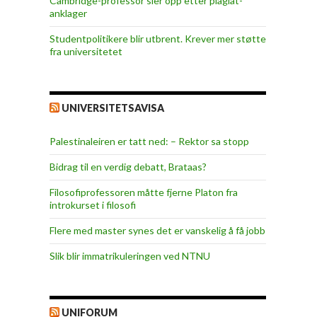
Cambridge-professor sier opp etter plagiat-
anklager
Studentpolitikere blir utbrent. Krever mer støtte
fra universitetet
UNIVERSITETSAVISA
Palestinaleiren er tatt ned: – Rektor sa stopp
Bidrag til en verdig debatt, Brataas?
Filosofiprofessoren måtte fjerne Platon fra
introkurset i filosofi
Flere med master synes det er vanskelig å få jobb
Slik blir immatrikuleringen ved NTNU
UNIFORUM