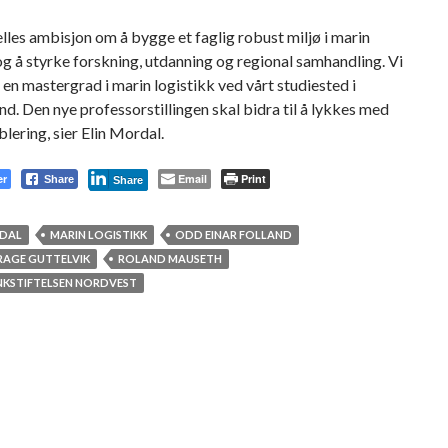
elles ambisjon om å bygge et faglig robust miljø i marin
og å styrke forskning, utdanning og regional samhandling. Vi
 en mastergrad i marin logistikk ved vårt studiested i
nd. Den nye professorstillingen skal bidra til å lykkes med
blering, sier Elin Mordal.
er
Email
Print
Share
Share
RDAL
MARIN LOGISTIKK
ODD EINAR FOLLAND
RAGE GUTTELVIK
ROLAND MAUSETH
NKSTIFTELSEN NORDVEST