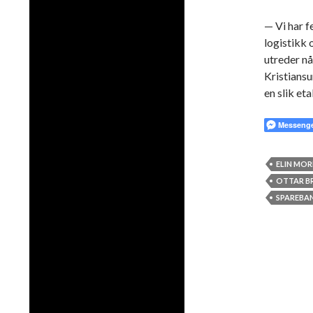
— Vi har f
logistikk 
utreder nå
Kristiansu
en slik eta
Messeng
ELIN MO
OTTAR B
SPAREBA