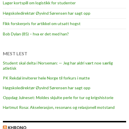
Lager kortspill om logistikk for studenter
t
i
Høgskoledirektør Øyvind Sørensen har sagt opp
l
Fikk forskerpris for artikkel om utsatt hogst
9
,
Bob Dylan (85) – hva er det med han?
2
m
i
MEST LEST
l
Student skal delta i Norseman: — Jeg har aldri vært noe særlig
l
atletisk
i
PK Rekdal inviterer hele Norge til forkurs i matte
o
n
Høgskoledirektør Øyvind Sørensen har sagt opp
e
Oppdag Julneset: Moldes skjulte perle for tur og krigshistorie
r
Hartmut Rosa: Akselerasjon, resonans og relasjonell motstand
k
r
o
KHRONO
n