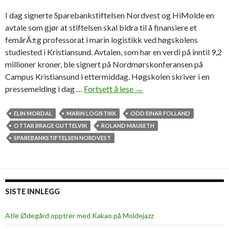
I dag signerte Sparebankstiftelsen Nordvest og HiMolde en
avtale som gjør at stiftelsen skal bidra til å finansiere et
femårÄ±g professorat i marin logistikk ved høgskolens
studiested i Kristiansund. Avtalen, som har en verdi på inntil 9,2
millioner kroner, ble signert på Nordmørskonferansen på
Campus Kristiansund i ettermiddag. Høgskolen skriver i en
pressemelding i dag …
Fortsett å lese
G
→
å
r
ELIN MORDAL
MARIN LOGISTIKK
ODD EINAR FOLLAND
i
OTTAR BRAGE GUTTELVIK
ROLAND MAUSETH
n
SPAREBANKSTIFTELSEN NORDVEST
n
m
e
d
SISTE INNLEGG
i
n
Atle Ødegård opptrer med Kakao på Moldejazz
n