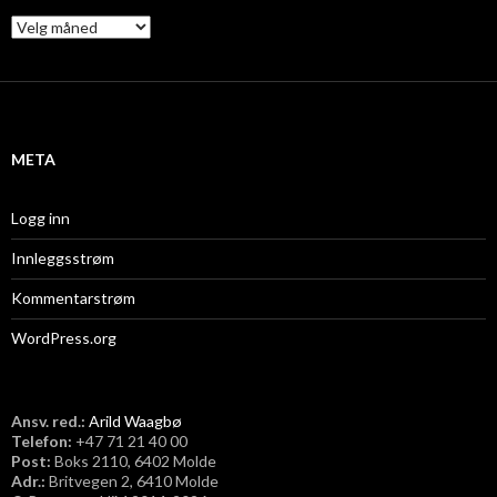
A
r
k
i
v
META
Logg inn
Innleggsstrøm
Kommentarstrøm
WordPress.org
Ansv. red.:
Arild Waagbø
Telefon:
​+47 71 21 40 00
Post:
Boks 2110, 6402 Molde
Adr.:
Britvegen 2, 6410 Molde