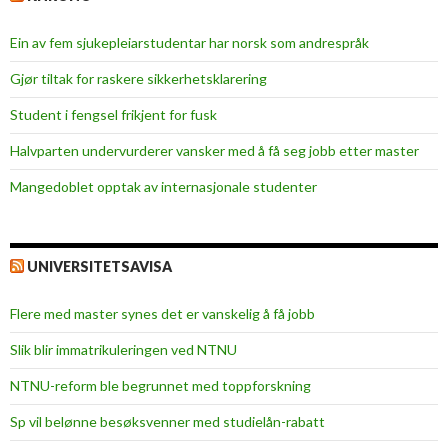
e
Ein av fem sjukepleiar­studentar har norsk som andrespråk
r
f
Gjør tiltak for raskere sikkerhets­klarering
o
Student i fengsel frikjent for fusk
r
p
Halvparten undervurderer vansker med å få seg jobb etter master
r
Mangedoblet opptak av internasjonale studenter
o
f
e
s
UNIVERSITETSAVISA
s
o
Flere med master synes det er vanskelig å få jobb
r
Slik blir immatrikuleringen ved NTNU
a
t
NTNU-reform ble begrunnet med toppforskning
i
Sp vil belønne besøksvenner med studielån-rabatt
K