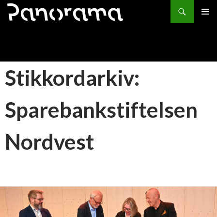
Søk
HOPP
PRIMÆ
TIL
INNHOLD
Stikkordarkiv:
Sparebankstiftelsen
Nordvest