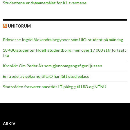
r
Studentene er drømmemålet for KI-svermene
i
s
t
UNIFORUM
i
a
Prinsesse Ingrid Alexandra begynner som UiO-student på måndag
n
18 430 studenter tildelt studentbolig, men over 17 000 står fortsatt
s
i kø
u
n
Kronikk: Om Peder Ås som gjennomgangsfigur i jussen
d
En tredel av søkerne til UiO har fått studieplass
Statsråden forsvarer omstridt IT-pålegg til UiO og NTNU
ARKIV