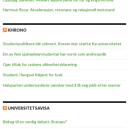
Hartmut Rosa: Akselerasjon, resonans og relasjonell motstand
KHRONO
Studentpolitikere blir utbrent. Krever mer støtte fra universitetet
Ein av fem sjukepleiar­studentar har norsk som andrespråk
Gjør tiltak for raskere sikkerhets­klarering
Student i fengsel frikjent for fusk
Halvparten undervurderer vansker med å få seg jobb etter master
UNIVERSITETSAVISA
Bidrag til en verdig debatt, Brataas?