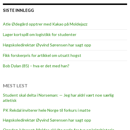
SISTE INNLEGG
Atle Ødegård opptrer med Kakao på Moldejazz
Lager kortspill om logistikk for studenter
Høgskoledirektør Øyvind Sørensen har sagt opp
Fikk forskerpris for artikkel om utsatt hogst
Bob Dylan (85) – hva er det med han?
MEST LEST
Student skal delta i Norseman: — Jeg har aldri vært noe særlig
atletisk
PK Rekdal inviterer hele Norge til forkurs i matte
Høgskoledirektør Øyvind Sørensen har sagt opp
Oppdag Julneset: Moldes skjulte perle for tur og krigshistorie