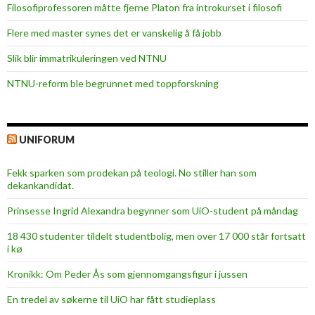
Filosofiprofessoren måtte fjerne Platon fra introkurset i filosofi
Flere med master synes det er vanskelig å få jobb
Slik blir immatrikuleringen ved NTNU
NTNU-reform ble begrunnet med toppforskning
UNIFORUM
Fekk sparken som prodekan på teologi. No stiller han som
dekankandidat.
Prinsesse Ingrid Alexandra begynner som UiO-student på måndag
18 430 studenter tildelt studentbolig, men over 17 000 står fortsatt
i kø
Kronikk: Om Peder Ås som gjennomgangsfigur i jussen
En tredel av søkerne til UiO har fått studieplass