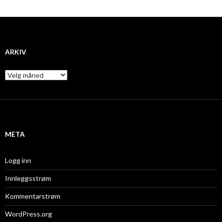
ARKIV
A
r
k
i
v
META
Logg inn
Innleggsstrøm
Kommentarstrøm
WordPress.org