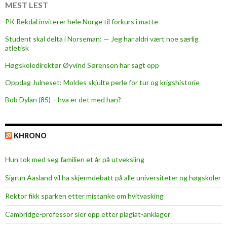
e
MEST LEST
r
PK Rekdal inviterer hele Norge til forkurs i matte
l
Student skal delta i Norseman: — Jeg har aldri vært noe særlig
i
atletisk
v
i
Høgskoledirektør Øyvind Sørensen har sagt opp
M
Oppdag Julneset: Moldes skjulte perle for tur og krigshistorie
o
Bob Dylan (85) – hva er det med han?
l
d
e
KHRONO
s
e
Hun tok med seg familien et år på utveksling
n
t
Sigrun Aasland vil ha skjerm­debatt på alle universiteter og høgskoler
r
Rektor fikk sparken etter mistanke om hvitvasking
u
m
Cambridge-professor sier opp etter plagiat-anklager