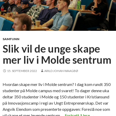
SAMFUNN
Slik vil de unge skape
mer liv i Molde sentrum
15. SEPTEMBER 2022
ARILD JOHAN WAAGBØ
Hvordan skape mer liv i Molde sentrum? I dag kom rundt 350
studenter på Molde campus med svaret! To dager denne uka
deltar 350 studenter i Molde og 150 studenter i Kristiansund
på Innovasjonscamp i regi av Ungt Entreprenørskap. Det var
Angvik Eiendom som presenterte oppgaven: Foreslå noe som
vil skape et mer levende sentrum …
Fortsett å lese
S
→