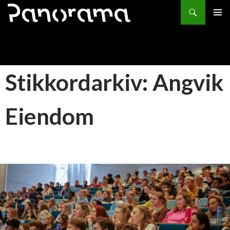
Søk
HOPP
PRIMÆ
TIL
INNHOLD
Stikkordarkiv: Angvik
Eiendom