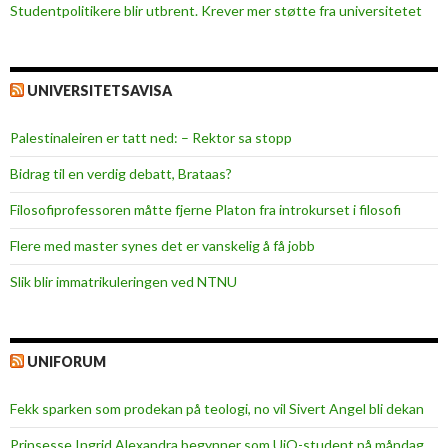
Studentpolitikere blir utbrent. Krever mer støtte fra universitetet
UNIVERSITETSAVISA
Palestinaleiren er tatt ned: – Rektor sa stopp
Bidrag til en verdig debatt, Brataas?
Filosofiprofessoren måtte fjerne Platon fra introkurset i filosofi
Flere med master synes det er vanskelig å få jobb
Slik blir immatrikuleringen ved NTNU
UNIFORUM
Fekk sparken som prodekan på teologi, no vil Sivert Angel bli dekan
Prinsesse Ingrid Alexandra begynner som UiO-student på måndag