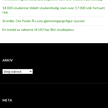
18 430 studenter tildelt studentbolig, men over 17 000 står fortsatt
i kø
Kronikk: Om Peder Ås som gjennomgangsfigur i jussen
En tredel av søkerne til UiO har fått studieplass
ARKIV
A
r
k
i
v
META