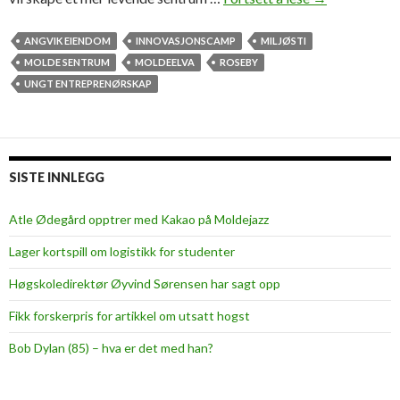
l
i
ANGVIK EIENDOM
INNOVASJONSCAMP
MILJØSTI
k
MOLDE SENTRUM
MOLDEELVA
ROSEBY
v
UNGT ENTREPRENØRSKAP
i
l
d
e
SISTE INNLEGG
u
n
Atle Ødegård opptrer med Kakao på Moldejazz
g
Lager kortspill om logistikk for studenter
e
s
Høgskoledirektør Øyvind Sørensen har sagt opp
k
Fikk forskerpris for artikkel om utsatt hogst
a
p
Bob Dylan (85) – hva er det med han?
e
m