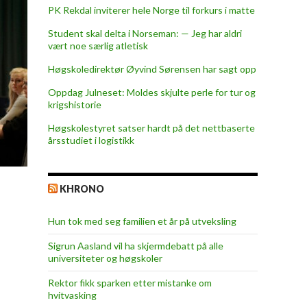
PK Rekdal inviterer hele Norge til forkurs i matte
Student skal delta i Norseman: — Jeg har aldri
vært noe særlig atletisk
Høgskoledirektør Øyvind Sørensen har sagt opp
Oppdag Julneset: Moldes skjulte perle for tur og
krigshistorie
Høgskolestyret satser hardt på det nettbaserte
årsstudiet i logistikk
KHRONO
Hun tok med seg familien et år på utveksling
Sigrun Aasland vil ha skjerm­debatt på alle
universiteter og høgskoler
Rektor fikk sparken etter mistanke om
hvitvasking