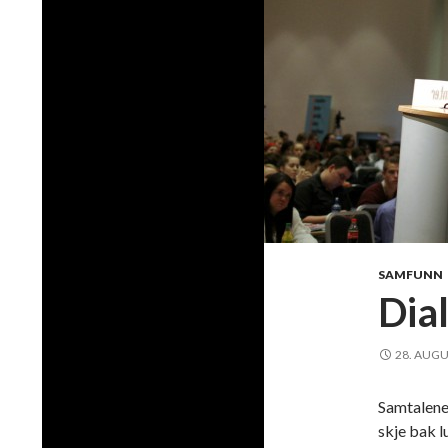
SAMFUNN
Dia
28. AUGU
Samtalene
skje bak