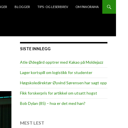
NGER
BLOGGER
TIPS- OG LESERBREV
OM PANORAMA
SISTE INNLEGG
Atle Ødegård opptrer med Kakao på Moldejazz
Lager kortspill om logistikk for studenter
Høgskoledirektør Øyvind Sørensen har sagt opp
Fikk forskerpris for artikkel om utsatt hogst
Bob Dylan (85) – hva er det med han?
MEST LEST