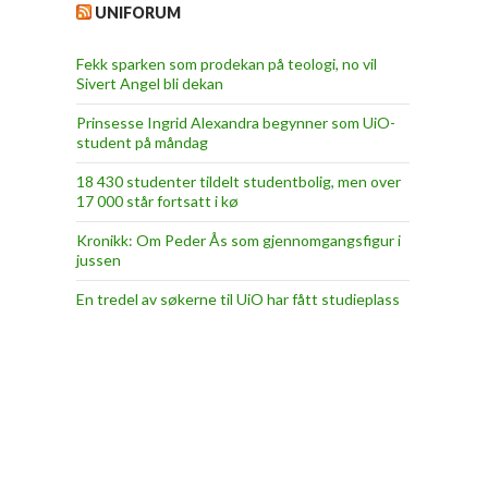
UNIFORUM
Fekk sparken som prodekan på teologi, no vil
Sivert Angel bli dekan
Prinsesse Ingrid Alexandra begynner som UiO-
student på måndag
18 430 studenter tildelt studentbolig, men over
17 000 står fortsatt i kø
Kronikk: Om Peder Ås som gjennomgangsfigur i
jussen
En tredel av søkerne til UiO har fått studieplass