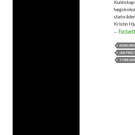
Kunnskaps
høgskolea
statsråde
Kristin Hj
…
Fortsett
ANNE KRI
JAN FRID
TORBJØR