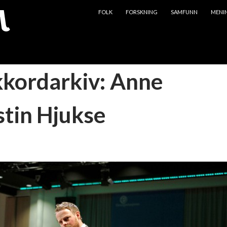
HOPP TIL INNHOLD
FOLK
FORSKNING
SAMFUNN
MENI
kkordarkiv: Anne
stin Hjukse