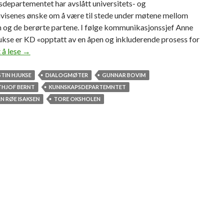
departementet har avslått universitets- og
visenes ønske om å være til stede under møtene mellom
n og de berørte partene. I følge kommunikasjonssjef Anne
ukse er KD «opptatt av en åpen og inkluderende prosess for
 å lese
D
→
i
a
STIN HJUKSE
DIALOGMØTER
GUNNAR BOVIM
l
THJOF BERNT
KUNNSKAPSDEPARTEMNTET
o
N RØE ISAKSEN
TORE OKSHOLEN
g
b
a
k
l
u
k
k
e
d