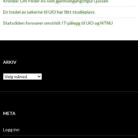
Kronikk: Om Peder Ås som gjennomgangsfigur i jussen
En tredel av søkerne til UiO har fått studieplass
Statsråden forsvarer omstridt IT-pålegg til UiO og NTNU
ARKIV
A
r
k
i
v
META
Logg inn