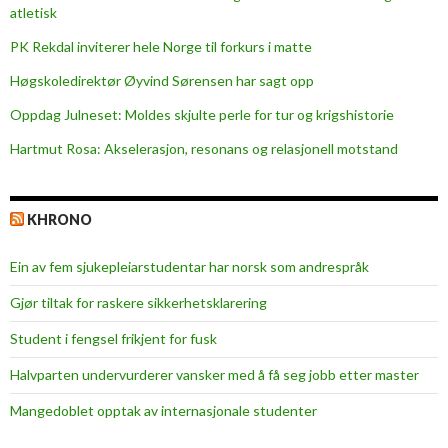
i
atletisk
n
PK Rekdal inviterer hele Norge til forkurs i matte
T
o
Høgskoledirektør Øyvind Sørensen har sagt opp
w
Oppdag Julneset: Moldes skjulte perle for tur og krigshistorie
n
Hartmut Rosa: Akselerasjon, resonans og relasjonell motstand
!
KHRONO
Ein av fem sjukepleiar­studentar har norsk som andrespråk
Gjør tiltak for raskere sikkerhets­klarering
Student i fengsel frikjent for fusk
Halvparten undervurderer vansker med å få seg jobb etter master
Mangedoblet opptak av internasjonale studenter