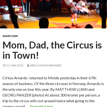
SAMFUNN
Mom, Dad, the Circus is
in Town!
21. MAI 2015
ARILD JOHAN WAAGBØ
Cirkus Arnardo returned to Molde yesterday in their 67th
season of business. Of the three circuses in Norway, Arnardo is
the only one on tour this year. By MATTHEW LUNN and
GEORG PANZER (photo) At about 300 kroner per person, a
trip to the circus will cost around twice what going to the
cinema would. …
Fortsett å lese
M
→