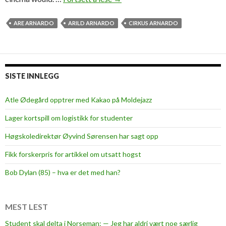
o
m
ARE ARNARDO
ARILD ARNARDO
CIRKUS ARNARDO
,
D
a
d
SISTE INNLEGG
,
t
Atle Ødegård opptrer med Kakao på Moldejazz
h
Lager kortspill om logistikk for studenter
e
C
Høgskoledirektør Øyvind Sørensen har sagt opp
i
Fikk forskerpris for artikkel om utsatt hogst
r
c
Bob Dylan (85) – hva er det med han?
u
s
i
MEST LEST
s
Student skal delta i Norseman: — Jeg har aldri vært noe særlig