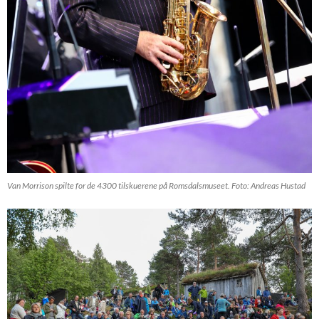
Van Morrison spilte for de 4300 tilskuerene på Romsdalsmuseet. Foto: Andreas Hustad