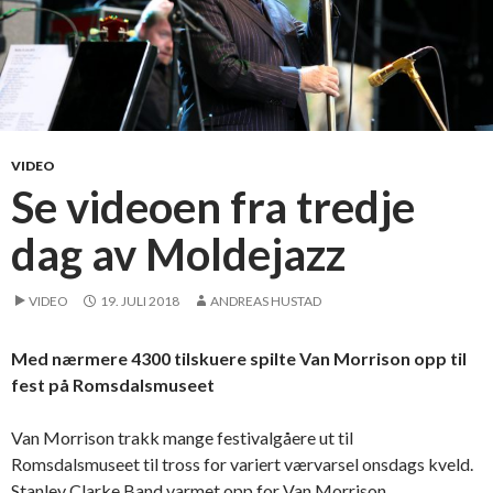
VIDEO
Se videoen fra tredje
dag av Moldejazz
VIDEO
19. JULI 2018
ANDREAS HUSTAD
Med nærmere 4300 tilskuere spilte Van Morrison opp til
fest på Romsdalsmuseet
Van Morrison trakk mange festivalgåere ut til
Romsdalsmuseet til tross for variert værvarsel onsdags kveld.
Stanley Clarke Band varmet opp for Van Morrison.