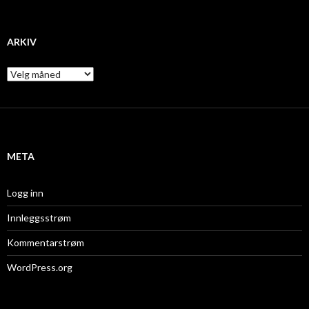
ARKIV
A
r
k
i
v
META
Logg inn
Innleggsstrøm
Kommentarstrøm
WordPress.org