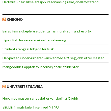
Hartmut Rosa: Akselerasjon, resonans og relasjonell motstand
KHRONO
Ein av fem sjukepleiar­studentar har norsk som andrespråk
Gjør tiltak for raskere sikkerhets­klarering
Student i fengsel frikjent for fusk
Halvparten undervurderer vansker med å få seg jobb etter master
Mangedoblet opptak av internasjonale studenter
UNIVERSITETSAVISA
Flere med master synes det er vanskelig å få jobb
Slik blir immatrikuleringen ved NTNU