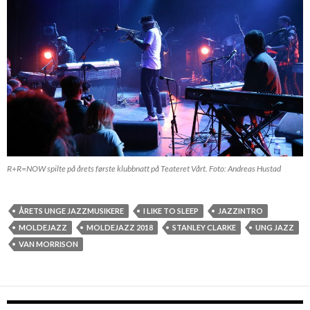
R+R=NOW spilte på årets første klubbnatt på Teateret Vårt. Foto: Andreas Hustad
ÅRETS UNGE JAZZMUSIKERE
I LIKE TO SLEEP
JAZZINTRO
MOLDEJAZZ
MOLDEJAZZ 2018
STANLEY CLARKE
UNG JAZZ
VAN MORRISON