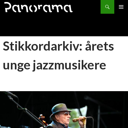
Søk
HOPP
PRIMÆ
TIL
INNHOLD
Stikkordarkiv: årets
unge jazzmusikere