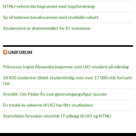
NTNU-reform ble begrunnet med toppforskning
Sp vil belønne besøksvenner med studielån-rabatt
Studentene er drømmemålet for KI-svermene
UNIFORUM
Prinsesse Ingrid Alexandra begynner som UiO-student på måndag
18 430 studenter tildelt studentbolig, men over 17 000 står fortsatt
i kø
Kronikk: Om Peder Ås som gjennomgangsfigur i jussen
En tredel av søkerne til UiO har fått studieplass
Statsråden forsvarer omstridt IT-pålegg til UiO og NTNU