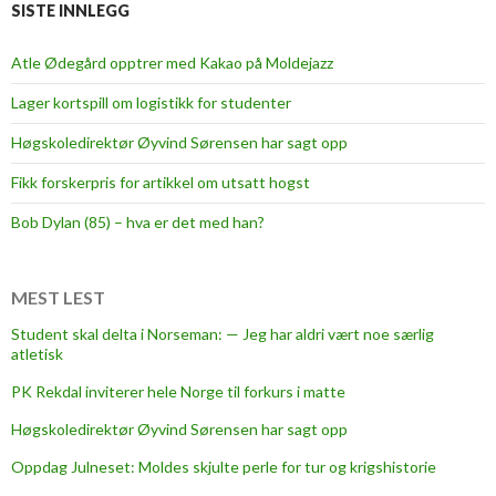
SISTE INNLEGG
Atle Ødegård opptrer med Kakao på Moldejazz
Lager kortspill om logistikk for studenter
Høgskoledirektør Øyvind Sørensen har sagt opp
Fikk forskerpris for artikkel om utsatt hogst
Bob Dylan (85) – hva er det med han?
MEST LEST
Student skal delta i Norseman: — Jeg har aldri vært noe særlig
atletisk
PK Rekdal inviterer hele Norge til forkurs i matte
Høgskoledirektør Øyvind Sørensen har sagt opp
Oppdag Julneset: Moldes skjulte perle for tur og krigshistorie