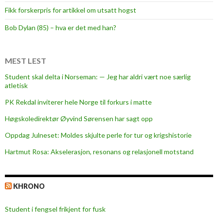
o
Fikk forskerpris for artikkel om utsatt hogst
m
f
Bob Dylan (85) – hva er det med han?
o
t
b
MEST LEST
a
Student skal delta i Norseman: — Jeg har aldri vært noe særlig
l
atletisk
l
PK Rekdal inviterer hele Norge til forkurs i matte
s
p
Høgskoledirektør Øyvind Sørensen har sagt opp
i
Oppdag Julneset: Moldes skjulte perle for tur og krigshistorie
l
Hartmut Rosa: Akselerasjon, resonans og relasjonell motstand
l
e
r
KHRONO
e
,
Student i fengsel frikjent for fusk
k