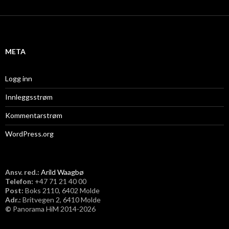
k
i
v
META
Logg inn
Innleggsstrøm
Kommentarstrøm
WordPress.org
Ansv. red.:
Arild Waagbø
Telefon:
​+47 71 21 40 00
Post:
Boks 2110, 6402 Molde
Adr.:
Britvegen 2, 6410 Molde
©
Panorama HiM 2014-2026