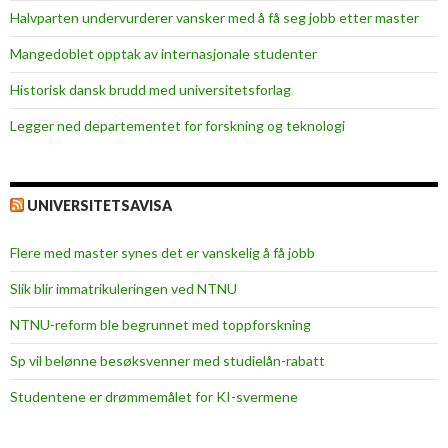
j
Halvparten undervurderer vansker med å få seg jobb etter master
æ
Mangedoblet opptak av internasjonale studenter
r
l
Historisk dansk brudd med universitetsforlag
i
Legger ned departementet for forskning og teknologi
g
h
e
t
UNIVERSITETSAVISA
o
g
Flere med master synes det er vanskelig å få jobb
l
Slik blir immatrikuleringen ved NTNU
i
d
NTNU-reform ble begrunnet med toppforskning
e
Sp vil belønne besøksvenner med studielån-rabatt
n
s
Studentene er drømmemålet for KI-svermene
k
a