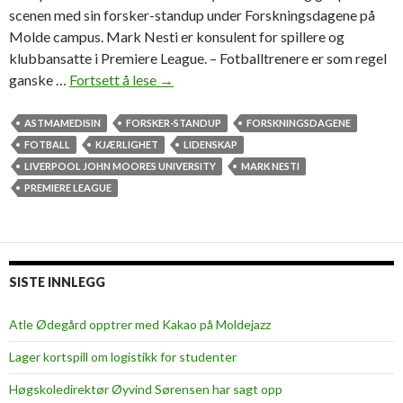
scenen med sin forsker-standup under Forskningsdagene på
Molde campus. Mark Nesti er konsulent for spillere og
klubbansatte i Premiere League. – Fotballtrenere er som regel
ganske …
Fortsett å lese
F
→
o
r
ASTMAMEDISIN
FORSKER-STANDUP
FORSKNINGSDAGENE
s
FOTBALL
KJÆRLIGHET
LIDENSKAP
k
LIVERPOOL JOHN MOORES UNIVERSITY
MARK NESTI
e
PREMIERE LEAGUE
r
-
s
t
SISTE INNLEGG
a
n
Atle Ødegård opptrer med Kakao på Moldejazz
d
Lager kortspill om logistikk for studenter
u
p
Høgskoledirektør Øyvind Sørensen har sagt opp