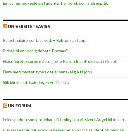
Ein av fem sjukepleiar­studentar har norsk som andrespråk
UNIVERSITETSAVISA
Palestinaleiren er tatt ned: – Rektor sa stopp
Bidrag til en verdig debatt, Brataas?
Filosofiprofessoren måtte fjerne Platon fra introkurset i filosofi
Flere med master synes det er vanskelig å få jobb
Slik blir immatrikuleringen ved NTNU
UNIFORUM
Fekk sparken som prodekan på teologi, no vil Sivert Angel bli dekan
Prinsesse Ingrid Alexandra begynner som UiO-student på måndag