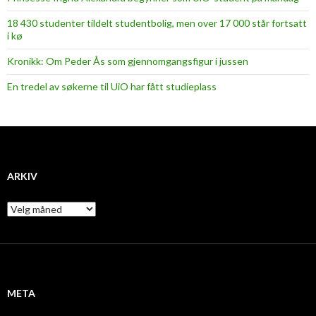
18 430 studenter tildelt studentbolig, men over 17 000 står fortsatt
i kø
Kronikk: Om Peder Ås som gjennomgangsfigur i jussen
En tredel av søkerne til UiO har fått studieplass
ARKIV
A
r
k
i
v
META