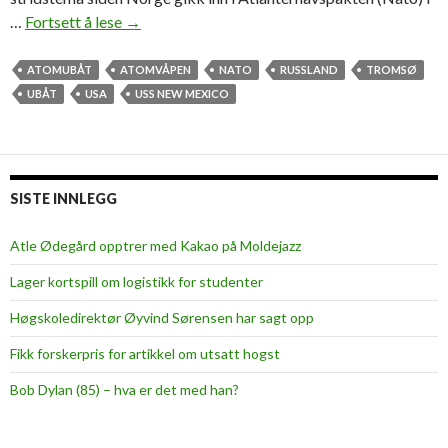
…
Fortsett å lese
A
→
t
o
ATOMUBÅT
ATOMVÅPEN
NATO
RUSSLAND
TROMSØ
m
UBÅT
USA
USS NEW MEXICO
u
b
å
t
SISTE INNLEGG
v
e
Atle Ødegård opptrer med Kakao på Moldejazz
d
Lager kortspill om logistikk for studenter
k
a
Høgskoledirektør Øyvind Sørensen har sagt opp
i
Fikk forskerpris for artikkel om utsatt hogst
i
T
Bob Dylan (85) – hva er det med han?
r
o