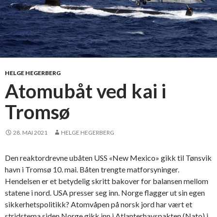
HELGE HEGERBERG
Atomubåt ved kai i
Tromsø
28. MAI 2021
HELGE HEGERBERG
Den reaktordrevne ubåten USS «New Mexico» gikk til Tønsvik
havn i Tromsø 10. mai. Båten trengte matforsyninger.
Hendelsen er et betydelig skritt bakover for balansen mellom
statene i nord. USA presser seg inn. Norge flagger ut sin egen
sikkerhetspolitikk? Atomvåpen på norsk jord har vært et
stridstema siden Norge gikk inn i Atlanterhavspakten (Nato) i