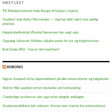
m
MEST LEST
s
PK Rekdal inviterer hele Norge til forkurs i matte
ø
Student skal delta i Norseman: — Jeg har aldri vært noe særlig
atletisk
Høgskoledirektør Øyvind Sørensen har sagt opp
Oppdag Julneset: Moldes skjulte perle for tur og krigshistorie
Bob Dylan (85) – hva er det med han?
KHRONO
Sigrun Aasland vil ha skjerm­debatt på alle universiteter og høgskoler
Rektor fikk sparken etter mistanke om hvitvasking
Cambridge-professor sier opp etter plagiat-anklager
Studentpolitikere blir utbrent. Krever mer støtte fra universitetet