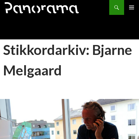
Søk
HOPP
PRIMÆ
TIL
INNHOLD
Stikkordarkiv: Bjarne
Melgaard