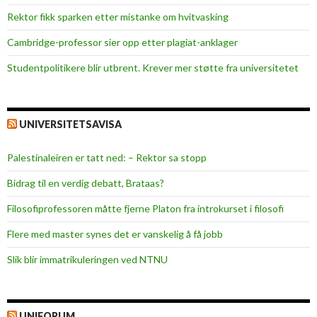
e
Rektor fikk sparken etter mistanke om hvitvasking
l
g
Cambridge-professor sier opp etter plagiat-anklager
a
Studentpolitikere blir utbrent. Krever mer støtte fra universitetet
a
r
d
UNIVERSITETSAVISA
Palestinaleiren er tatt ned: – Rektor sa stopp
Bidrag til en verdig debatt, Brataas?
Filosofiprofessoren måtte fjerne Platon fra introkurset i filosofi
Flere med master synes det er vanskelig å få jobb
Slik blir immatrikuleringen ved NTNU
UNIFORUM