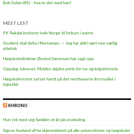
r
Bob Dylan (85) – hva er det med han?
,
B
e
MEST LEST
l
PK Rekdal inviterer hele Norge til forkurs i matte
C
Student skal delta i Norseman: — Jeg har aldri vært noe særlig
a
atletisk
n
t
Høgskoledirektør Øyvind Sørensen har sagt opp
o
Oppdag Julneset: Moldes skjulte perle for tur og krigshistorie
o
Høgskolestyret satser hardt på det nettbaserte årsstudiet i
g
logistikk
B
j
a
KHRONO
r
n
Hun tok med seg familien et år på utveksling
e
M
Sigrun Aasland vil ha skjerm­debatt på alle universiteter og høgskoler