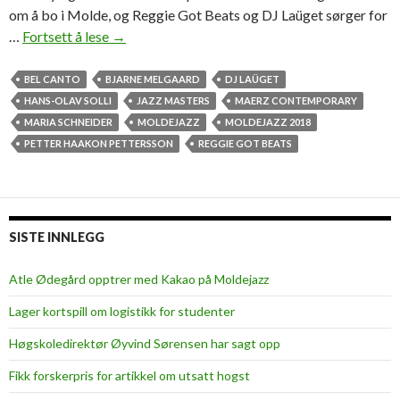
om å bo i Molde, og Reggie Got Beats og DJ Laüget sørger for
…
Fortsett å lese
J
→
a
z
BEL CANTO
BJARNE MELGAARD
DJ LAÜGET
z
HANS-OLAV SOLLI
JAZZ MASTERS
MAERZ CONTEMPORARY
-
MARIA SCHNEIDER
MOLDEJAZZ
MOLDEJAZZ 2018
s
PETTER HAAKON PETTERSSON
REGGIE GOT BEATS
t
a
r
t
SISTE INNLEGG
m
e
Atle Ødegård opptrer med Kakao på Moldejazz
d
Lager kortspill om logistikk for studenter
D
J
Høgskoledirektør Øyvind Sørensen har sagt opp
-
Fikk forskerpris for artikkel om utsatt hogst
e