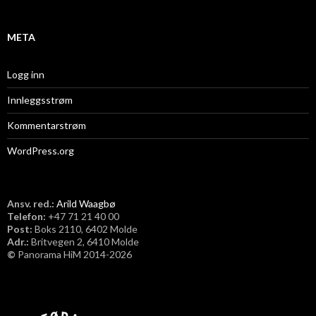
v
META
Logg inn
Innleggsstrøm
Kommentarstrøm
WordPress.org
Ansv. red.:
Arild Waagbø
Telefon:
​+47 71 21 40 00
Post:
Boks 2110, 6402 Molde
Adr.:
Britvegen 2, 6410 Molde
©
Panorama HiM 2014-2026