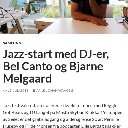
SAMFUNN
Jazz-start med DJ-er,
Bel Canto og Bjarne
Melgaard
13. JULI 2018
ARILD JOHAN WAAGBØ
Jazzfestivalen starter allerede i kveld for noen, med Reggie
Got Beats og DJ Laüget på Masta Skybar. Klokka 19 i toppen
av Seilet er det gratis adgang og aldersgrense 20 år: Pernille
Huseby og Fride Monsen fra podcasten Lille Lørdag snakker