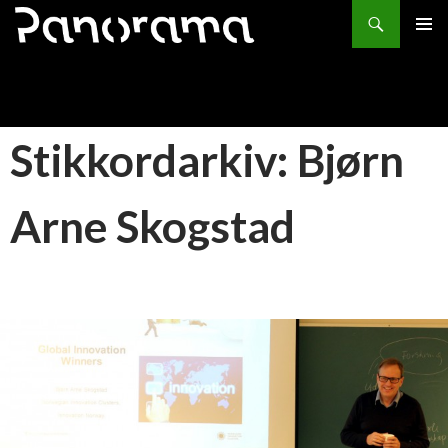
Søk
HOPP
PRIMÆ
TIL
INNHOLD
Stikkordarkiv: Bjørn
Arne Skogstad