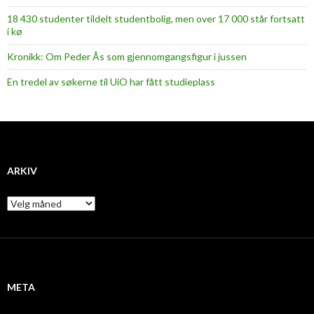
18 430 studenter tildelt studentbolig, men over 17 000 står fortsatt
i kø
Kronikk: Om Peder Ås som gjennomgangsfigur i jussen
En tredel av søkerne til UiO har fått studieplass
ARKIV
A
r
k
i
v
META