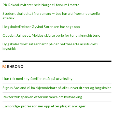
u
PK Rekdal inviterer hele Norge til forkurs i matte
b
Student skal delta i Norseman: — Jeg har aldri vært noe særlig
e
atletisk
n
Høgskoledirektør Øyvind Sørensen har sagt opp
Oppdag Julneset: Moldes skjulte perle for tur og krigshistorie
Høgskolestyret satser hardt på det nettbaserte årsstudiet i
logistikk
KHRONO
Hun tok med seg familien et år på utveksling
Sigrun Aasland vil ha skjerm­debatt på alle universiteter og høgskoler
Rektor fikk sparken etter mistanke om hvitvasking
Cambridge-professor sier opp etter plagiat-anklager