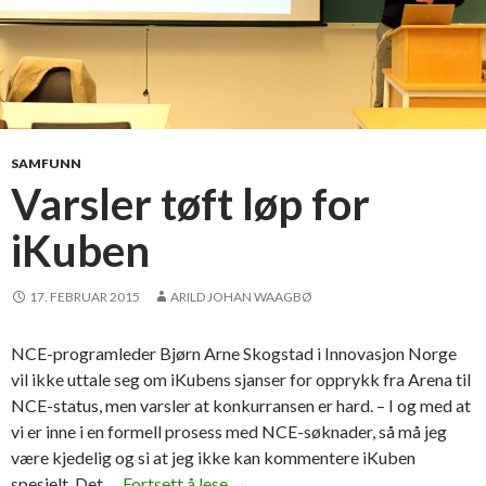
SAMFUNN
Varsler tøft løp for
iKuben
17. FEBRUAR 2015
ARILD JOHAN WAAGBØ
NCE-programleder Bjørn Arne Skogstad i Innovasjon Norge
vil ikke uttale seg om iKubens sjanser for opprykk fra Arena til
NCE-status, men varsler at konkurransen er hard. – I og med at
vi er inne i en formell prosess med NCE-søknader, så må jeg
være kjedelig og si at jeg ikke kan kommentere iKuben
spesielt. Det …
Fortsett å lese
V
→