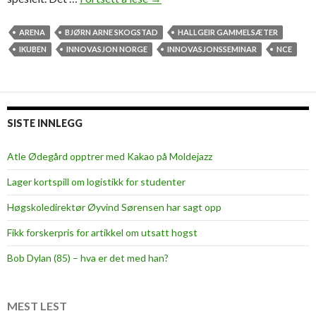
a
r
ARENA
BJØRN ARNE SKOGSTAD
HALLGEIR GAMMELSÆTER
s
IKUBEN
INNOVASJON NORGE
INNOVASJONSSEMINAR
NCE
l
e
r
t
SISTE INNLEGG
ø
f
Atle Ødegård opptrer med Kakao på Moldejazz
t
Lager kortspill om logistikk for studenter
l
ø
Høgskoledirektør Øyvind Sørensen har sagt opp
p
Fikk forskerpris for artikkel om utsatt hogst
f
o
Bob Dylan (85) – hva er det med han?
r
i
K
MEST LEST