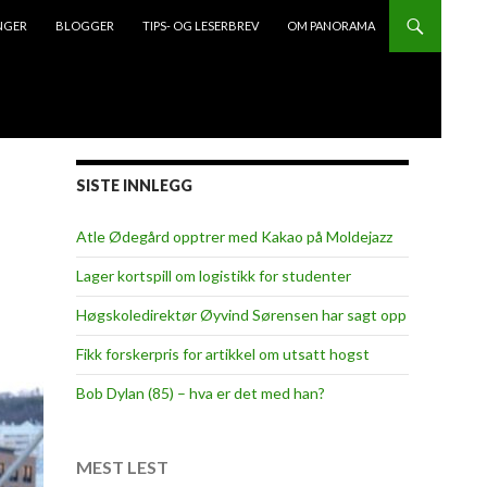
NGER
BLOGGER
TIPS- OG LESERBREV
OM PANORAMA
SISTE INNLEGG
Atle Ødegård opptrer med Kakao på Moldejazz
Lager kortspill om logistikk for studenter
Høgskoledirektør Øyvind Sørensen har sagt opp
Fikk forskerpris for artikkel om utsatt hogst
Bob Dylan (85) – hva er det med han?
MEST LEST