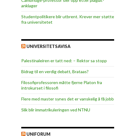
Cambridge-professor sier opp etter plagiat-
anklager
Studentpolitikere blir utbrent. Krever mer støtte
fra universitetet
UNIVERSITETSAVISA
Palestinaleiren er tatt ned: – Rektor sa stopp
Bidrag til en verdig debatt, Brataas?
Filosofiprofessoren måtte fjerne Platon fra
introkurset i filosofi
Flere med master synes det er vanskelig å få jobb
Slik blir immatrikuleringen ved NTNU
UNIFORUM