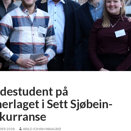
destudent på
erlaget i Sett Sjøbein-
kurranse
BER 2018
ARILD JOHAN WAAGBØ