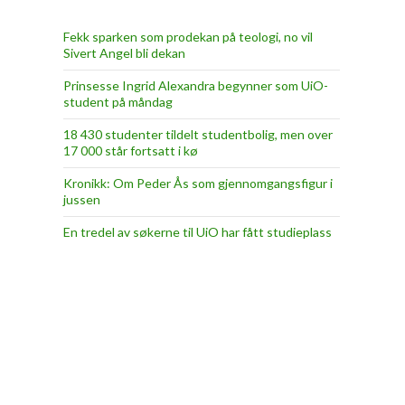
Fekk sparken som prodekan på teologi, no vil
Sivert Angel bli dekan
Prinsesse Ingrid Alexandra begynner som UiO-
student på måndag
18 430 studenter tildelt studentbolig, men over
17 000 står fortsatt i kø
Kronikk: Om Peder Ås som gjennomgangsfigur i
jussen
En tredel av søkerne til UiO har fått studieplass