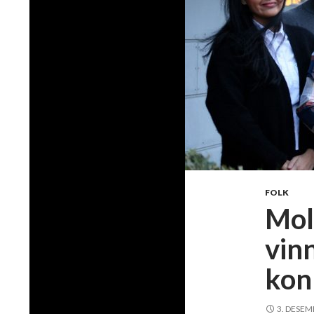
FOLK
Mol
vinn
kon
3. DESEM