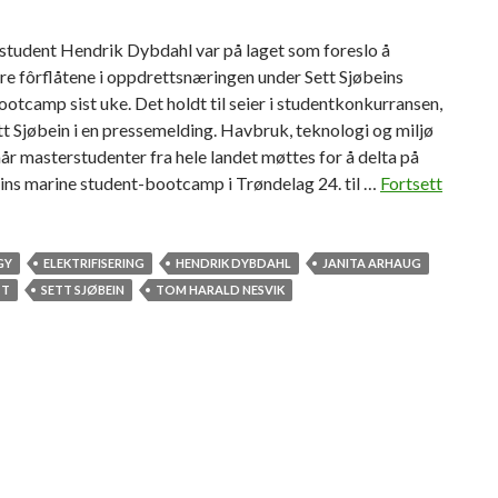
tudent Hendrik Dybdahl var på laget som foreslo å
ere fôrflåtene i oppdrettsnæringen under Sett Sjøbeins
otcamp sist uke. Det holdt til seier i studentkonkurransen,
t Sjøbein i en pressemelding. Havbruk, teknologi og miljø
år masterstudenter fra hele landet møttes for å delta på
ins marine student-bootcamp i Trøndelag 24. til …
Fortsett
GY
ELEKTRIFISERING
HENDRIK DYBDAHL
JANITA ARHAUG
TT
SETT SJØBEIN
TOM HARALD NESVIK