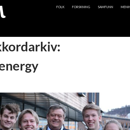
HOPP TIL INNHOLD
FOLK
FORSKNING
SAMFUNN
MENI
kkordarkiv:
energy