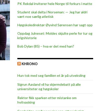
PK Rekdal inviterer hele Norge til forkurs i matte
Student skal delta i Norseman: — Jeg har aldri
vært noe særlig atletisk
Høgskoledirektør Øyvind Sørensen har sagt opp
Oppdag Julneset: Moldes skjulte perle for tur og
krigshistorie
Bob Dylan (85) – hva er det med han?
KHRONO
Hun tok med seg familien et år på utveksling
Sigrun Aasland vil ha skjerm­debatt på alle
universiteter og høgskoler
Rektor fikk sparken etter mistanke om
hvitvasking