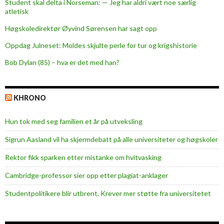
Student skal delta i Norseman: — Jeg har aldri vært noe særlig
atletisk
Høgskoledirektør Øyvind Sørensen har sagt opp
Oppdag Julneset: Moldes skjulte perle for tur og krigshistorie
Bob Dylan (85) – hva er det med han?
KHRONO
Hun tok med seg familien et år på utveksling
Sigrun Aasland vil ha skjerm­debatt på alle universiteter og høgskoler
Rektor fikk sparken etter mistanke om hvitvasking
Cambridge-professor sier opp etter plagiat-anklager
Studentpolitikere blir utbrent. Krever mer støtte fra universitetet