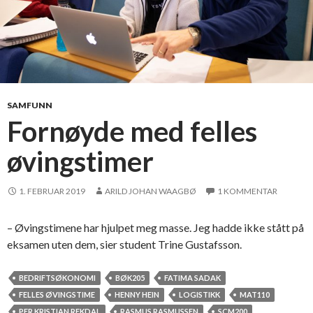
SAMFUNN
Fornøyde med felles
øvingstimer
1. FEBRUAR 2019
ARILD JOHAN WAAGBØ
1 KOMMENTAR
– Øvingstimene har hjulpet meg masse. Jeg hadde ikke stått på
eksamen uten dem, sier student Trine Gustafsson.
BEDRIFTSØKONOMI
BØK205
FATIMA SADAK
FELLES ØVINGSTIME
HENNY HEIN
LOGISTIKK
MAT110
PER KRISTIAN REKDAL
RASMUS RASMUSSEN
SCM200