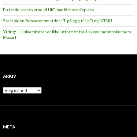
En tredel av søkerne til UiO har fått studieplass
Statsråden forsvarer omstridt IT-pålegg til UiO og NTNU
Ytring: – Universiteter er ikke utformet for å skape mennesker som
Mozart
ARKIV
A
r
k
i
v
META