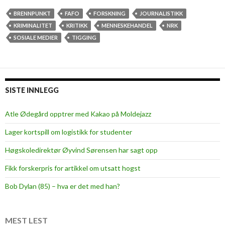
o
r
BRENNPUNKT
FAFO
FORSKNING
JOURNALISTIKK
s
KRIMINALITET
KRITIKK
MENNESKEHANDEL
NRK
k
SOSIALE MEDIER
TIGGING
n
i
n
g
SISTE INNLEGG
i
L
Atle Ødegård opptrer med Kakao på Moldejazz
y
Lager kortspill om logistikk for studenter
k
k
Høgskoledirektør Øyvind Sørensen har sagt opp
e
Fikk forskerpris for artikkel om utsatt hogst
l
a
Bob Dylan (85) – hva er det med han?
n
d
e
MEST LEST