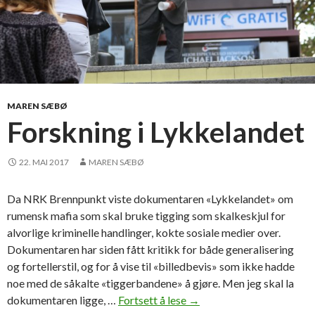
MAREN SÆBØ
Forskning i Lykkelandet
22. MAI 2017
MAREN SÆBØ
Da NRK Brennpunkt viste dokumentaren «Lykkelandet» om
rumensk mafia som skal bruke tigging som skalkeskjul for
alvorlige kriminelle handlinger, kokte sosiale medier over.
Dokumentaren har siden fått kritikk for både generalisering
og fortellerstil, og for å vise til «billedbevis» som ikke hadde
noe med de såkalte «tiggerbandene» å gjøre. Men jeg skal la
dokumentaren ligge, …
Fortsett å lese
F
→