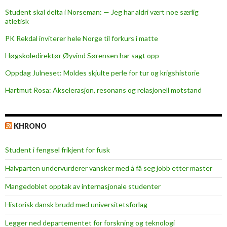
t
Student skal delta i Norseman: — Jeg har aldri vært noe særlig
atletisk
PK Rekdal inviterer hele Norge til forkurs i matte
Høgskoledirektør Øyvind Sørensen har sagt opp
Oppdag Julneset: Moldes skjulte perle for tur og krigshistorie
Hartmut Rosa: Akselerasjon, resonans og relasjonell motstand
KHRONO
Student i fengsel frikjent for fusk
Halvparten undervurderer vansker med å få seg jobb etter master
Mangedoblet opptak av internasjonale studenter
Historisk dansk brudd med universitetsforlag
Legger ned departementet for forskning og teknologi