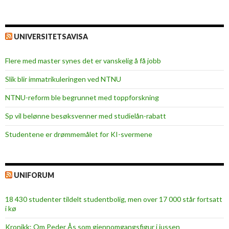
UNIVERSITETSAVISA
Flere med master synes det er vanskelig å få jobb
Slik blir immatrikuleringen ved NTNU
NTNU-reform ble begrunnet med toppforskning
Sp vil belønne besøksvenner med studielån-rabatt
Studentene er drømmemålet for KI-svermene
UNIFORUM
18 430 studenter tildelt studentbolig, men over 17 000 står fortsatt
i kø
Kronikk: Om Peder Ås som gjennomgangsfigur i jussen