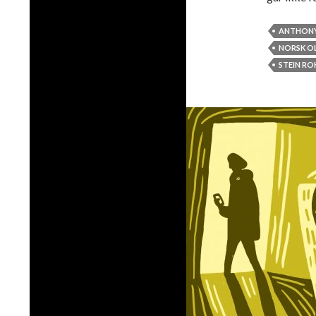
ANTHONY
NORSK OL
STEIN R