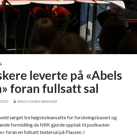
G
skere leverte på «Abels
» foran fullsatt sal
 2025
ARILD JOHAN WAAGBØ
veld sørget tre høgskoleansatte for forskningsbasert og
ende formidling da NRK gjorde opptak til podkasten
n» foran en fullsatt teatersal på Plassen. I