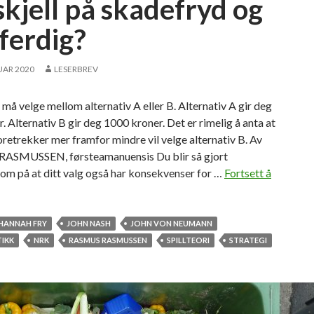
skjell på skadefryd og
tferdig?
UAR 2020
LESERBREV
 må velge mellom alternativ A eller B. Alternativ A gir deg
. Alternativ B gir deg 1000 kroner. Det er rimelig å anta at
oretrekker mer framfor mindre vil velge alternativ B. Av
SMUSSEN, førsteamanuensis Du blir så gjort
m på at ditt valg også har konsekvenser for …
Fortsett å
HANNAH FRY
JOHN NASH
JOHN VON NEUMANN
IKK
NRK
RASMUS RASMUSSEN
SPILLTEORI
STRATEGI