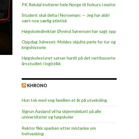
PK Rekdal inviterer hele Norge til forkurs i matte
Student skal delta i Norseman: — Jeg har aldri
vært noe særlig atletisk
Høgskoledirektør Øyvind Sørensen har sagt opp
Oppdag Julneset: Moldes skjulte perle for tur og
krigshistorie
Høgskolestyret satser hardt på det nettbaserte
årsstudiet i logistikk
KHRONO
Hun tok med seg familien et år på utveksling
Sigrun Aasland vil ha skjerm­debatt på alle
universiteter og høgskoler
Rektor fikk sparken etter mistanke om
hvitvasking