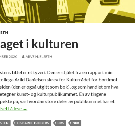
i
t
i
k
k
SETH
?
aget i kulturen
MBER 2020
ARVE HJELSETH
tens tittel er et tyveri. Den er stjålet fra en rapport min
ollega Arild Danielsen skrev for Kulturrådet for bortimot
siden (den er også utgitt som bok), og som handlet om hva
etegner kunst- og kulturpublikummet. En av tingene
pekte på, var hvordan store deler av publikummet har et
tsett å lese
B
→
e
h
STEN
LESBARHETSINDEKS
LIKS
NRK
a