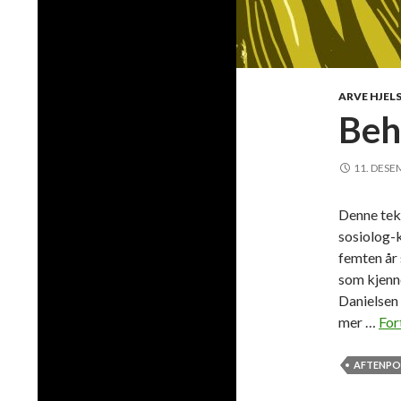
ARVE HJEL
Beh
11. DESE
Denne teks
sosiolog-k
femten år 
som kjenn
Danielsen 
mer …
For
AFTENPO