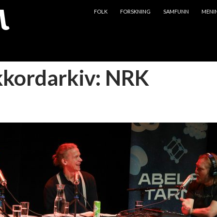
HOPP TIL INNHOLD
FOLK
FORSKNING
SAMFUNN
MENI
kkordarkiv: NRK