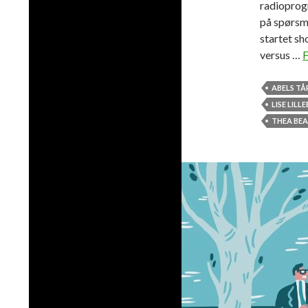
radioprog
på spørsm
startet sh
versus …
F
ABELS TÅ
LISE LILL
THEA BEA