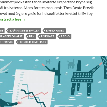
rammet/podkasten får de inviterte ekspertene bryne seg
ål fra lytterne. Mens førsteamanuensis Thea Beate Brevik
owet med å gjøre greie for helseeffekter knyttet til liv i by
ortsett å lese
F
→
o
r
RN
BJØRNSONFESTIVALEN
EIVIND WANG
s
EBRYGFJELD HALSE
NRK
PODKAST
RADIO
k
TE BREVIK
TORKILD JEMTERUD
e
r
e
l
e
v
e
r
t
e
p