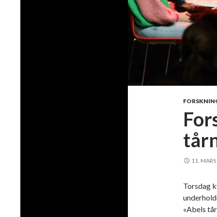
FORSKNIN
For
tårn
11. MARS
Torsdag k
underhold
«Abels tår