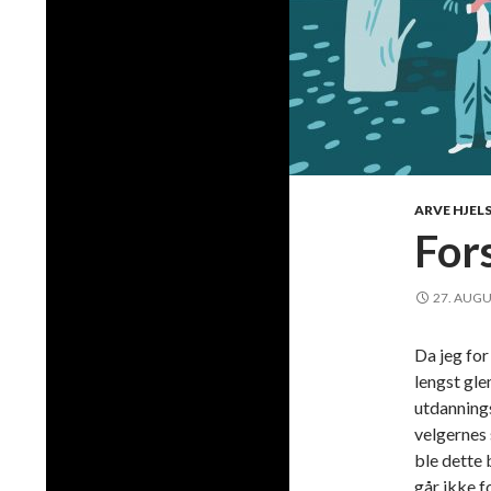
ARVE HJEL
For
27. AUGU
Da jeg for
lengst gle
utdannings
velgernes 
ble dette 
går ikke fo