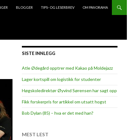
NGER
BLOGGER
TIPS- OG LESERBREV
OM PANORAMA
SISTE INNLEGG
Atle Ødegård opptrer med Kakao på Moldejazz
Lager kortspill om logistikk for studenter
Høgskoledirektør Øyvind Sørensen har sagt opp
Fikk forskerpris for artikkel om utsatt hogst
Bob Dylan (85) – hva er det med han?
MEST LEST