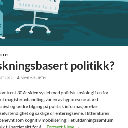
å
«
A
b
e
l
s
t
SETH
å
skningsbasert politikk?
r
n
ST 2021
ARVE HJELSETH
»
f
 omtrent 30 år siden syslet med politisk sosiologi i en for
o
mt magisteravhandling, var en av hypotesene at økt
r
nivå og bedre tilgang på politisk informasjon øker
a
selvstendighet og saklige orienteringsevne. I litteraturen
n
benevnt som kognitiv mobilisering: I et utdanningssamfunn
f
lk til partiet sitt for å …
Fortsett å lese
F
→
u