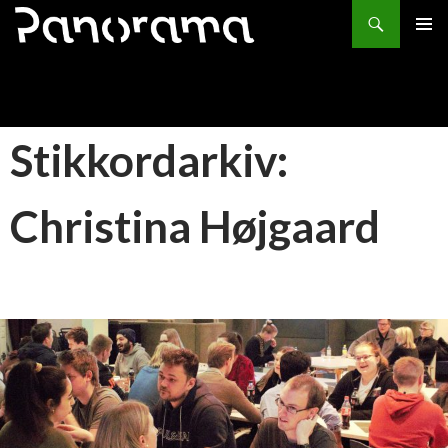
Søk
HOPP
PRIMÆ
TIL
INNHOLD
Stikkordarkiv:
Christina Højgaard