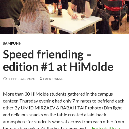
SAMFUNN
Speed friending –
edition #1 at HiMolde
3. FEBRUAR 2020
PANORAMA
More than 30 HiMolde students gathered in the campus
canteen Thursday evening had only 7 minutes to befriend each
other By UMID MIRZAEV & RABAH TAIF (photo) Dim light
and delicious snacks on the table created a laid-back
atmosphere for students who sat across from each other from
the very beginning. At the host’s command, …
Fortsett å lese
S
→