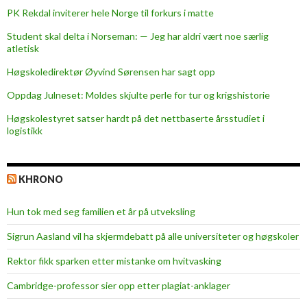
i
PK Rekdal inviterer hele Norge til forkurs i matte
o
Student skal delta i Norseman: — Jeg har aldri vært noe særlig
n
atletisk
#
1
Høgskoledirektør Øyvind Sørensen har sagt opp
a
Oppdag Julneset: Moldes skjulte perle for tur og krigshistorie
t
Høgskolestyret satser hardt på det nettbaserte årsstudiet i
H
logistikk
i
M
o
KHRONO
l
d
Hun tok med seg familien et år på utveksling
e
Sigrun Aasland vil ha skjerm­debatt på alle universiteter og høgskoler
Rektor fikk sparken etter mistanke om hvitvasking
Cambridge-professor sier opp etter plagiat-anklager