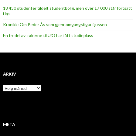
18 430 studenter tildelt studentbolig, men over 17 000 står fortsatt
i kø
Kronikk: Om Peder Ås som gjennomgangsfigur i jussen
En tredel av søkerne til UiO har fått studieplass
ARKIV
A
r
k
i
v
META