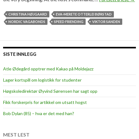
p
e
CHRISTINA HØJGAARD
EVA-MERETE OTTERLEI BØRSTAD
e
NORDIC VAGABONDS
SPEED FRIENDING
VIKTOR SANDEN
d
f
r
i
SISTE INNLEGG
e
n
Atle Ødegård opptrer med Kakao på Moldejazz
d
Lager kortspill om logistikk for studenter
i
n
Høgskoledirektør Øyvind Sørensen har sagt opp
g
Fikk forskerpris for artikkel om utsatt hogst
–
e
Bob Dylan (85) – hva er det med han?
d
i
t
MEST LEST