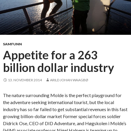
SAMFUNN
Appetite for a 263
billion dollar industry
13. NOVEMBER 2014
ARILD JOHAN WAAGBØ
The nature surrounding Molde is the perfect playground for
the adventure seeking international tourist, but the local
industry has so far failed to get substantial revenues in this fast
growing billion-dollar market Former special forces soldier
Didrick Ose, CEO of DID Adventure, and Høgskolen i Molde’s
(HiM) associate professor Nigel Halpern is teaming up to …