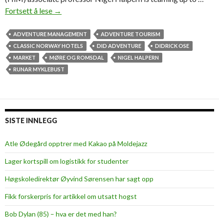
Fortsett å lese
A
→
p
p
ADVENTURE MANAGEMENT
ADVENTURE TOURISM
e
CLASSIC NORWAY HOTELS
DID ADVENTURE
DIDRICK OSE
t
MARKET
MØRE OG ROMSDAL
NIGEL HALPERN
i
RUNAR MYKLEBUST
t
e
f
o
SISTE INNLEGG
r
a
Atle Ødegård opptrer med Kakao på Moldejazz
2
Lager kortspill om logistikk for studenter
6
3
Høgskoledirektør Øyvind Sørensen har sagt opp
b
Fikk forskerpris for artikkel om utsatt hogst
i
l
Bob Dylan (85) – hva er det med han?