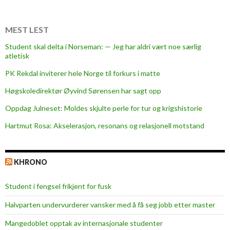
l
i
o
MEST LEST
n
Student skal delta i Norseman: — Jeg har aldri vært noe særlig
d
atletisk
o
PK Rekdal inviterer hele Norge til forkurs i matte
l
l
Høgskoledirektør Øyvind Sørensen har sagt opp
a
Oppdag Julneset: Moldes skjulte perle for tur og krigshistorie
r
Hartmut Rosa: Akselerasjon, resonans og relasjonell motstand
i
n
d
KHRONO
u
s
Student i fengsel frikjent for fusk
t
r
Halvparten undervurderer vansker med å få seg jobb etter master
y
Mangedoblet opptak av internasjonale studenter