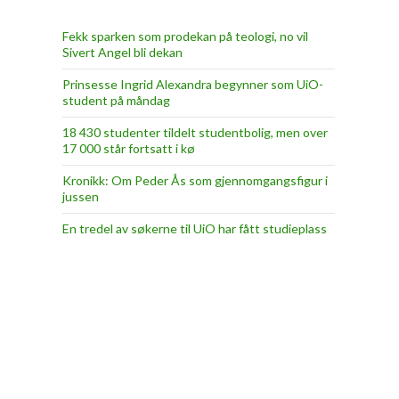
Fekk sparken som prodekan på teologi, no vil
Sivert Angel bli dekan
Prinsesse Ingrid Alexandra begynner som UiO-
student på måndag
18 430 studenter tildelt studentbolig, men over
17 000 står fortsatt i kø
Kronikk: Om Peder Ås som gjennomgangsfigur i
jussen
En tredel av søkerne til UiO har fått studieplass