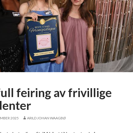
full feiring av frivillige
denter
EMBER 2025
ARILD JOHAN WAAGBØ