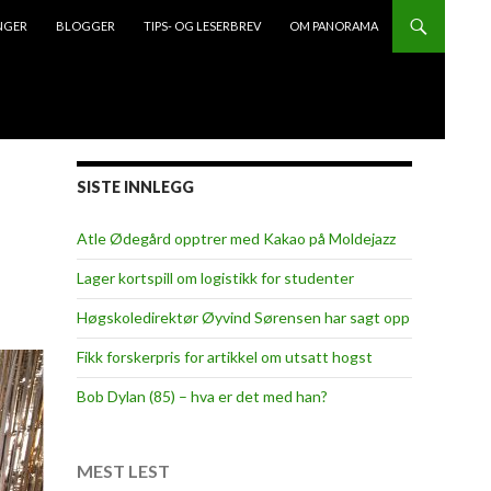
NGER
BLOGGER
TIPS- OG LESERBREV
OM PANORAMA
SISTE INNLEGG
Atle Ødegård opptrer med Kakao på Moldejazz
Lager kortspill om logistikk for studenter
Høgskoledirektør Øyvind Sørensen har sagt opp
Fikk forskerpris for artikkel om utsatt hogst
Bob Dylan (85) – hva er det med han?
MEST LEST