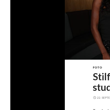
FOTO
Stil
stu
22. SEPT