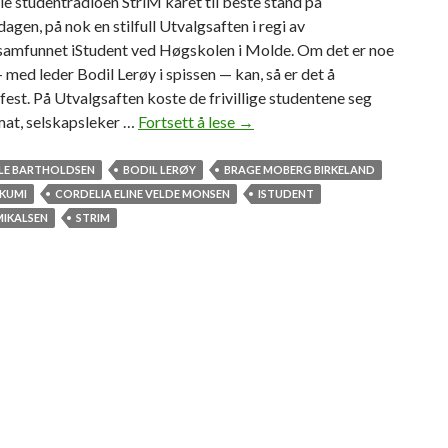
e studentradioen StriM kåret til beste stand på
agen, på nok en stilfull Utvalgsaften i regi av
samfunnet iStudent ved Høgskolen i Molde. Om det er noe
 med leder Bodil Lerøy i spissen — kan, så er det å
fest. På Utvalgsaften koste de frivillige studentene seg
at, selskapsleker …
Fortsett å lese
S
→
t
i
LE BARTHOLDSEN
BODIL LERØY
BRAGE MOBERG BIRKELAND
l
 KUMI
CORDELIA ELINE VELDE MONSEN
ISTUDENT
f
MIKALSEN
STRIM
u
l
l
f
e
i
r
i
n