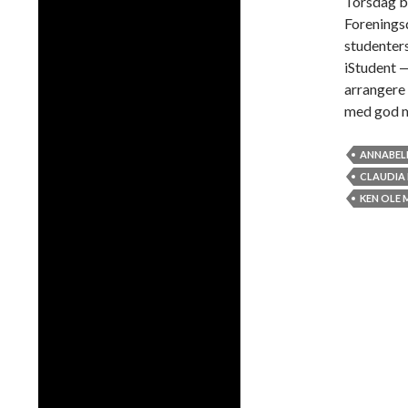
Torsdag bl
Foreningsd
studenter
iStudent —
arrangere 
med god m
ANNABEL
CLAUDIA
KEN OLE 