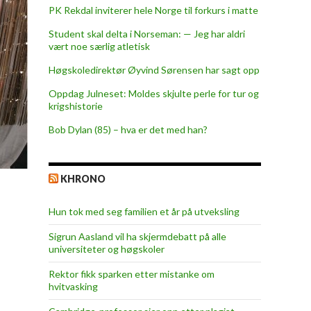
PK Rekdal inviterer hele Norge til forkurs i matte
Student skal delta i Norseman: — Jeg har aldri
vært noe særlig atletisk
Høgskoledirektør Øyvind Sørensen har sagt opp
Oppdag Julneset: Moldes skjulte perle for tur og
krigshistorie
Bob Dylan (85) – hva er det med han?
KHRONO
Hun tok med seg familien et år på utveksling
Sigrun Aasland vil ha skjerm­debatt på alle
universiteter og høgskoler
Rektor fikk sparken etter mistanke om
hvitvasking