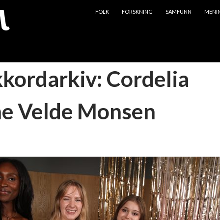
HOPP TIL INNHOLD
FOLK
FORSKNING
SAMFUNN
MENI
kkordarkiv: Cordelia
ne Velde Monsen