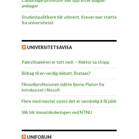
Cambridge-professor sier opp etter plagiat-
anklager
Studentpolitikere blir utbrent. Krever mer støtte
fra universitetet
UNIVERSITETSAVISA
Palestinaleiren er tatt ned: – Rektor sa stopp
Bidrag til en verdig debatt, Brataas?
Filosofiprofessoren måtte fjerne Platon fra
introkurset i filosofi
Flere med master synes det er vanskelig å få jobb
Slik blir immatrikuleringen ved NTNU
UNIFORUM