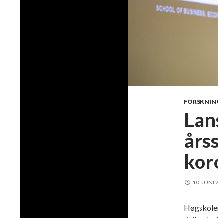
FORSKNIN
Lan
års
kor
10. JUNI 
Høgskolen 