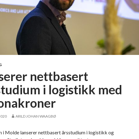
G
serer nettbasert
studium i logistikk med
onakroner
2020
ARILD JOHAN WAAGBØ
i Molde lanserer nettbasert årsstudium i logistikk og