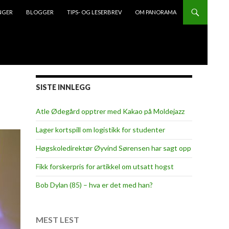
NGER
BLOGGER
TIPS- OG LESERBREV
OM PANORAMA
SISTE INNLEGG
Atle Ødegård opptrer med Kakao på Moldejazz
Lager kortspill om logistikk for studenter
Høgskoledirektør Øyvind Sørensen har sagt opp
Fikk forskerpris for artikkel om utsatt hogst
Bob Dylan (85) – hva er det med han?
MEST LEST