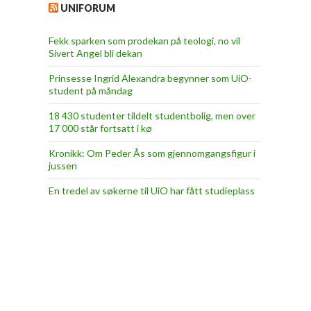
UNIFORUM
Fekk sparken som prodekan på teologi, no vil
Sivert Angel bli dekan
Prinsesse Ingrid Alexandra begynner som UiO-
student på måndag
18 430 studenter tildelt studentbolig, men over
17 000 står fortsatt i kø
Kronikk: Om Peder Ås som gjennomgangsfigur i
jussen
En tredel av søkerne til UiO har fått studieplass