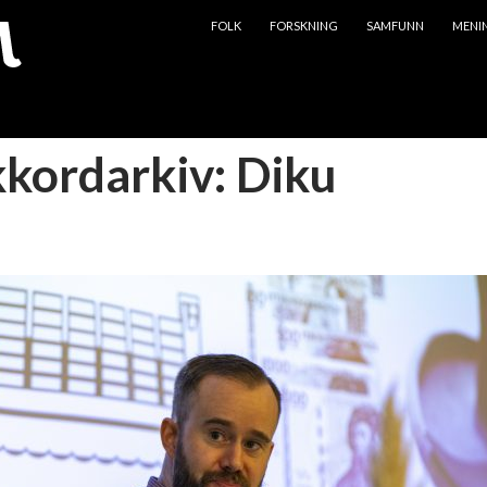
HOPP TIL INNHOLD
FOLK
FORSKNING
SAMFUNN
MENI
kkordarkiv: Diku