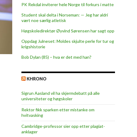
PK Rekdal inviterer hele Norge til forkurs i matte
Student skal delta i Norseman: — Jeg har aldri
vært noe særlig atletisk
Høgskoledirektør Øyvind Sørensen har sagt opp
Oppdag Julneset: Moldes skjulte perle for tur og
krigshistorie
Bob Dylan (85) – hva er det med han?
KHRONO
Sigrun Aasland vil ha skjerm­debatt på alle
universiteter og høgskoler
Rektor fikk sparken etter mistanke om
hvitvasking
Cambridge-professor sier opp etter plagiat-
anklager