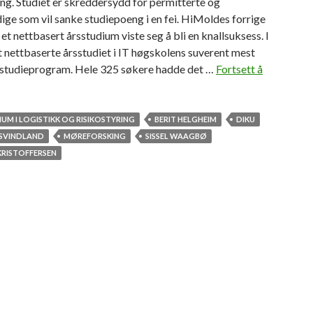
ing. Studiet er skreddersydd for permitterte og
ige som vil sanke studiepoeng i en fei. HiMoldes forrige
 et nettbasert årsstudium viste seg å bli en knallsuksess. I
t nettbaserte årsstudiet i IT høgskolens suverent mest
studieprogram. Hele 325 søkere hadde det …
Fortsett å
UM I LOGISTIKK OG RISIKOSTYRING
BERIT HELGHEIM
DIKU
SVINDLAND
MØREFORSKING
SISSEL WAAGBØ
KRISTOFFERSEN