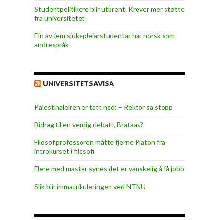
Studentpolitikere blir utbrent. Krever mer støtte
fra universitetet
Ein av fem sjukepleiar­studentar har norsk som
andrespråk
UNIVERSITETSAVISA
Palestinaleiren er tatt ned: – Rektor sa stopp
Bidrag til en verdig debatt, Brataas?
Filosofiprofessoren måtte fjerne Platon fra
introkurset i filosofi
Flere med master synes det er vanskelig å få jobb
Slik blir immatrikuleringen ved NTNU