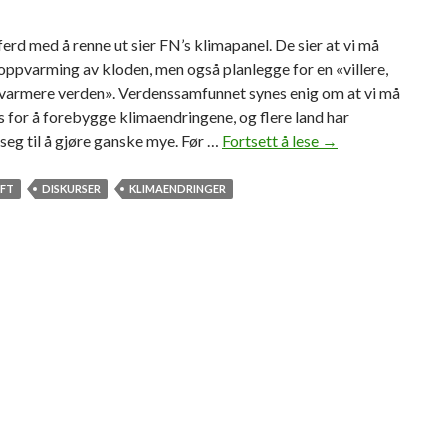
 ferd med å renne ut sier FN’s klimapanel. De sier at vi må
ppvarming av kloden, men også planlegge for en «villere,
 varmere verden». Verdenssamfunnet synes enig om at vi må
 for å forebygge klimaendringene, og flere land har
 seg til å gjøre ganske mye. Før …
Fortsett å lese
Å
→
u
n
FT
DISKURSER
KLIMAENDRINGER
n
l
a
t
e
å
f
o
r
e