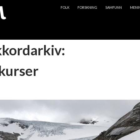
HOPP TIL INNHOLD
FOLK
FORSKNING
SAMFUNN
MENI
kkordarkiv:
kurser