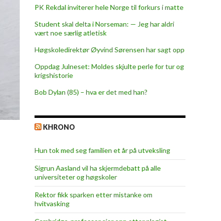
PK Rekdal inviterer hele Norge til forkurs i matte
Student skal delta i Norseman: — Jeg har aldri
vært noe særlig atletisk
Høgskoledirektør Øyvind Sørensen har sagt opp
Oppdag Julneset: Moldes skjulte perle for tur og
krigshistorie
Bob Dylan (85) – hva er det med han?
KHRONO
Hun tok med seg familien et år på utveksling
Sigrun Aasland vil ha skjerm­debatt på alle
universiteter og høgskoler
Rektor fikk sparken etter mistanke om
hvitvasking