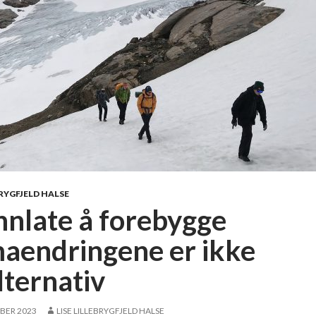
BRYGFJELD HALSE
nnlate å forebygge
maendringene er ikke
lternativ
BER 2023
LISE LILLEBRYGFJELD HALSE