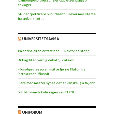
Cambridge-professor sier opp etter plagiat-
anklager
Studentpolitikere blir utbrent. Krever mer støtte
fra universitetet
UNIVERSITETSAVISA
Palestinaleiren er tatt ned: – Rektor sa stopp
Bidrag til en verdig debatt, Brataas?
Filosofiprofessoren måtte fjerne Platon fra
introkurset i filosofi
Flere med master synes det er vanskelig å få jobb
Slik blir immatrikuleringen ved NTNU
UNIFORUM