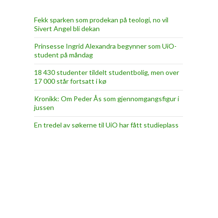
Fekk sparken som prodekan på teologi, no vil
Sivert Angel bli dekan
Prinsesse Ingrid Alexandra begynner som UiO-
student på måndag
18 430 studenter tildelt studentbolig, men over
17 000 står fortsatt i kø
Kronikk: Om Peder Ås som gjennomgangsfigur i
jussen
En tredel av søkerne til UiO har fått studieplass