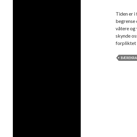
Tiden er i
begrense o
våtere og
skynde oss
forpliktet
BÆREKRA