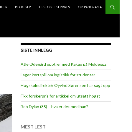
NGER
BLOGGER
TIPS- OG LESERBREV
OM PANORAMA
SISTE INNLEGG
Atle Ødegård opptrer med Kakao på Moldejazz
Lager kortspill om logistikk for studenter
Høgskoledirektør Øyvind Sørensen har sagt opp
Fikk forskerpris for artikkel om utsatt hogst
Bob Dylan (85) – hva er det med han?
MEST LEST