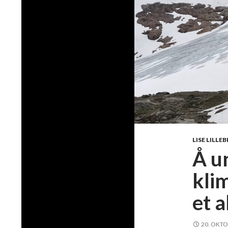
LISE LILLE
Å u
kli
et a
20. OKTO