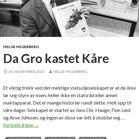
HELGE HEGERBERG
Da Gro kastet Kåre
20. NOVEMBER 2020
HELGE HEGERBERG
Et viktig trekk ved det mektige statsoljeselskapet er at de ikke
lar seg styre av noen, heller ikke en statsråd eller annet
maktapparat. Det er mange historier rundt dette. Helt opp til
våre dager. Selskapet er startet av Jens Chr. Hauge, Finn Lied
og Arve Johnsen, og ingen av disse var lett å skubbe seg …
Fortsett å lese
D
→
a