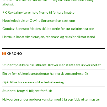
atletisk
PK Rekdal inviterer hele Norge til forkurs i matte
Høgskoledirektør Øyvind Sørensen har sagt opp
Oppdag Julneset: Moldes skjulte perle for tur og krigshistorie
Hartmut Rosa: Akselerasjon, resonans og relasjonell motstand
KHRONO
Studentpolitikere blir utbrent. Krever mer støtte fra universitetet
Ein av fem sjukepleiar­studentar har norsk som andrespråk
Gjør tiltak for raskere sikkerhets­klarering
Student i fengsel frikjent for fusk
Halvparten undervurderer vansker med å få seg jobb etter master