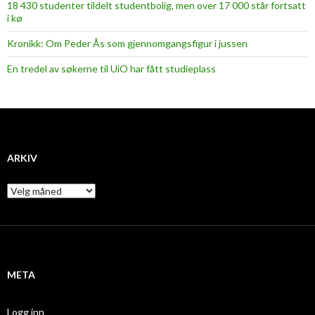
18 430 studenter tildelt studentbolig, men over 17 000 står fortsatt
i kø
Kronikk: Om Peder Ås som gjennomgangsfigur i jussen
En tredel av søkerne til UiO har fått studieplass
ARKIV
A
r
k
i
v
META
Logg inn