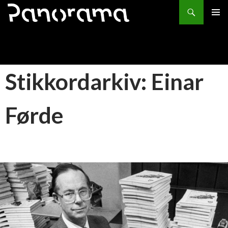
Søk
HOPP
PRIMÆ
TIL
INNHOLD
Stikkordarkiv: Einar
Førde