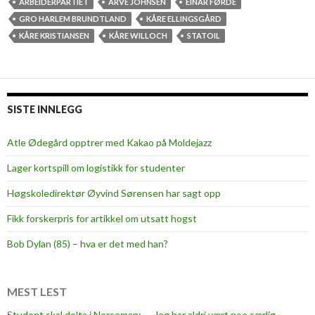
G
ARBEIDERPARTIET
ARVE JOHNSEN
EINAR FØRDE
r
GRO HARLEM BRUNDTLAND
KÅRE ELLINGSGÅRD
o
KÅRE KRISTIANSEN
KÅRE WILLOCH
STATOIL
k
a
s
t
SISTE INNLEGG
e
t
Atle Ødegård opptrer med Kakao på Moldejazz
K
Lager kortspill om logistikk for studenter
å
r
Høgskoledirektør Øyvind Sørensen har sagt opp
e
Fikk forskerpris for artikkel om utsatt hogst
Bob Dylan (85) – hva er det med han?
MEST LEST
Student skal delta i Norseman: — Jeg har aldri vært noe særlig