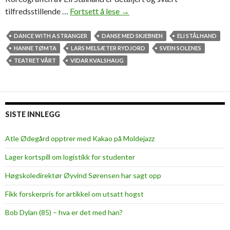
tilfredsstillende …
Fortsett å lese
O
→
m
b
DANCE WITH A STRANGER
DANSE MED SKJEBNEN
ELI STÅLHAND
o
HANNE TØMTA
LARS MELSÆTER RYDJORD
SVEIN SOLENES
r
TEATRET VÅRT
VIDAR KVALSHAUG
d
k
j
ø
SISTE INNLEGG
r
i
Atle Ødegård opptrer med Kakao på Moldejazz
n
Lager kortspill om logistikk for studenter
g
–
Høgskoledirektør Øyvind Sørensen har sagt opp
o
Fikk forskerpris for artikkel om utsatt hogst
g
l
Bob Dylan (85) – hva er det med han?
a