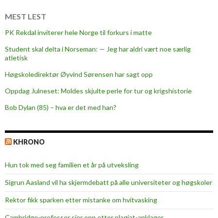
t
t
MEST LEST
e
PK Rekdal inviterer hele Norge til forkurs i matte
r
Student skal delta i Norseman: — Jeg har aldri vært noe særlig
,
atletisk
p
å
Høgskoledirektør Øyvind Sørensen har sagt opp
s
Oppdag Julneset: Moldes skjulte perle for tur og krigshistorie
i
Bob Dylan (85) – hva er det med han?
g
n
a
KHRONO
l
Hun tok med seg familien et år på utveksling
Sigrun Aasland vil ha skjerm­debatt på alle universiteter og høgskoler
Rektor fikk sparken etter mistanke om hvitvasking
Cambridge-professor sier opp etter plagiat-anklager