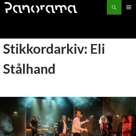
Søk
HOPP
PRIMÆ
TIL
INNHOLD
Stikkordarkiv: Eli
Stålhand