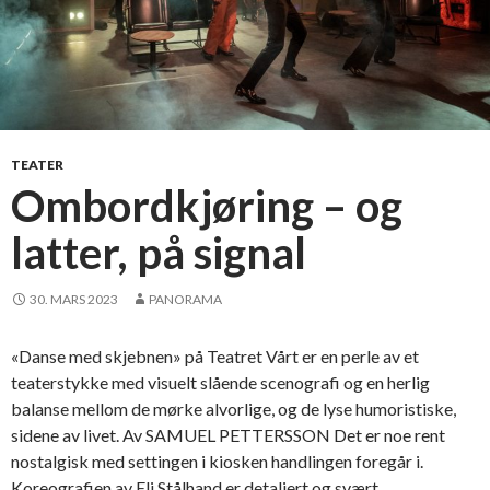
TEATER
Ombordkjøring – og
latter, på signal
30. MARS 2023
PANORAMA
«Danse med skjebnen» på Teatret Vårt er en perle av et
teaterstykke med visuelt slående scenografi og en herlig
balanse mellom de mørke alvorlige, og de lyse humoristiske,
sidene av livet. Av SAMUEL PETTERSSON Det er noe rent
nostalgisk med settingen i kiosken handlingen foregår i.
Koreografien av Eli Stålhand er detaljert og svært