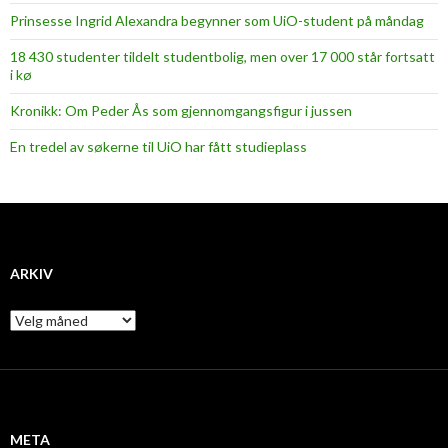
Prinsesse Ingrid Alexandra begynner som UiO-student på måndag
18 430 studenter tildelt studentbolig, men over 17 000 står fortsatt
i kø
Kronikk: Om Peder Ås som gjennomgangsfigur i jussen
En tredel av søkerne til UiO har fått studieplass
ARKIV
A
r
k
i
v
META