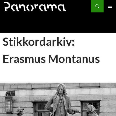
Søk
HOPP
PRIMÆ
TIL
INNHOLD
Stikkordarkiv:
Erasmus Montanus