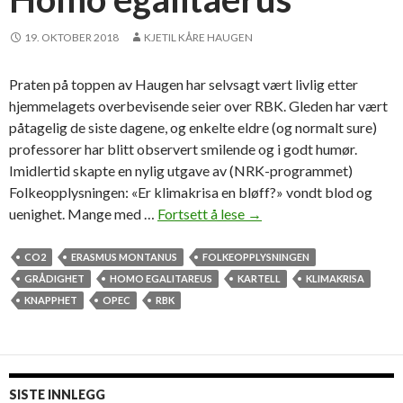
r
i
19. OKTOBER 2018
KJETIL KÅRE HAUGEN
b
l
Praten på toppen av Haugen har selvsagt vært livlig etter
i
hjemmelagets overbevisende seier over RBK. Gleden har vært
r
påtagelig de siste dagene, og enkelte eldre (og normalt sure)
u
professorer har blitt observert smilende og i godt humør.
a
Imidlertid skapte en nylig utgave av (NRK-programmet)
k
Folkeopplysningen: «Er klimakrisa en bløff?» vondt blod og
t
uenighet. Mange med …
Fortsett å lese
H
→
u
o
e
m
CO2
ERASMUS MONTANUS
FOLKEOPPLYSNINGEN
l
o
GRÅDIGHET
HOMO EGALITAREUS
KARTELL
KLIMAKRISA
l
e
KNAPPHET
OPEC
RBK
g
a
l
i
SISTE INNLEGG