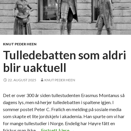
KNUT PEDER HEEN
Tulledebatten som aldri
blir uaktuell
22. AUGUST 2025
KNUT PEDER HEEN
Det er over 300 år siden tullestudenten Erasmus Montanus så
dagens lys, men nå herjer tulledebatten i spaltene igjen. I
sommer postet Peter C. Frølich en melding på sosiale media
som skapte et lite jordskjelv i akademia. Han spurte om vi har
for mange tullestudier i Norge. Endelig har Høyre fått en
friskus man ikke …
Fortsett å lese
T
→