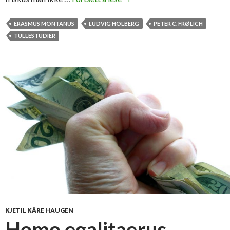
u
l
ERASMUS MONTANUS
LUDVIG HOLBERG
PETER C. FRØLICH
l
TULLESTUDIER
e
d
e
b
a
t
t
e
n
s
o
m
a
l
KJETIL KÅRE HAUGEN
d
Homo egalitaerus