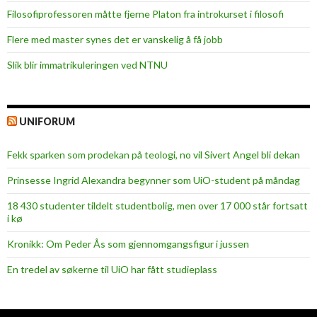
Filosofiprofessoren måtte fjerne Platon fra introkurset i filosofi
Flere med master synes det er vanskelig å få jobb
Slik blir immatrikuleringen ved NTNU
UNIFORUM
Fekk sparken som prodekan på teologi, no vil Sivert Angel bli dekan
Prinsesse Ingrid Alexandra begynner som UiO-student på måndag
18 430 studenter tildelt studentbolig, men over 17 000 står fortsatt
i kø
Kronikk: Om Peder Ås som gjennomgangsfigur i jussen
En tredel av søkerne til UiO har fått studieplass