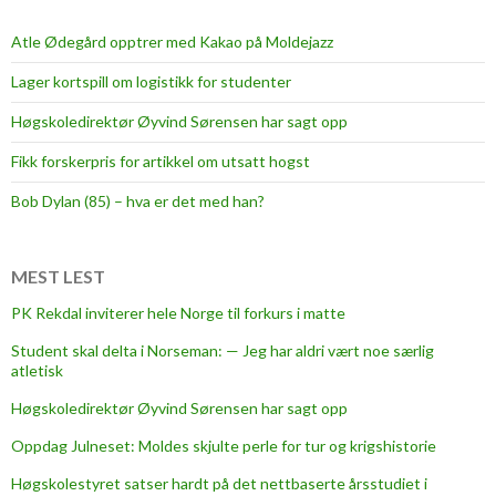
t
a
Atle Ødegård opptrer med Kakao på Moldejazz
e
Lager kortspill om logistikk for studenter
r
u
Høgskoledirektør Øyvind Sørensen har sagt opp
s
Fikk forskerpris for artikkel om utsatt hogst
Bob Dylan (85) – hva er det med han?
MEST LEST
PK Rekdal inviterer hele Norge til forkurs i matte
Student skal delta i Norseman: — Jeg har aldri vært noe særlig
atletisk
Høgskoledirektør Øyvind Sørensen har sagt opp
Oppdag Julneset: Moldes skjulte perle for tur og krigshistorie
Høgskolestyret satser hardt på det nettbaserte årsstudiet i