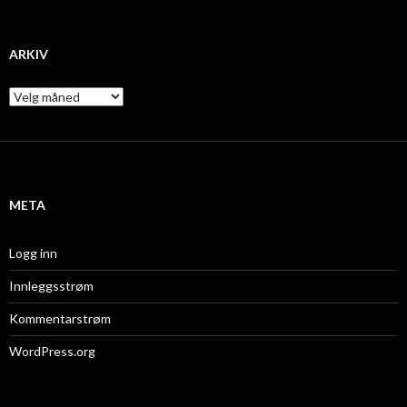
ARKIV
A
r
k
i
v
META
Logg inn
Innleggsstrøm
Kommentarstrøm
WordPress.org