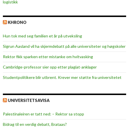
logistikk
KHRONO
Hun tok med seg familien et år på utveksling
Sigrun Aasland vil ha skjerm­debatt på alle universiteter og høgskoler
Rektor fikk sparken etter mistanke om hvitvasking
Cambridge-professor sier opp etter plagiat-anklager
Studentpolitikere blir utbrent. Krever mer støtte fra universitetet
UNIVERSITETSAVISA
Palestinaleiren er tatt ned: – Rektor sa stopp
Bidrag til en verdig debatt, Brataas?