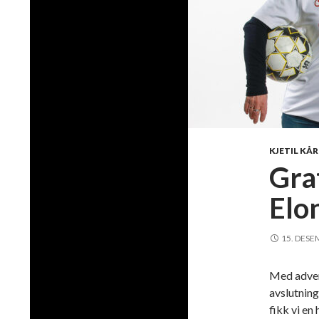
KJETIL KÅ
Grat
Elo
15. DESE
Med adven
avslutnin
fikk vi en