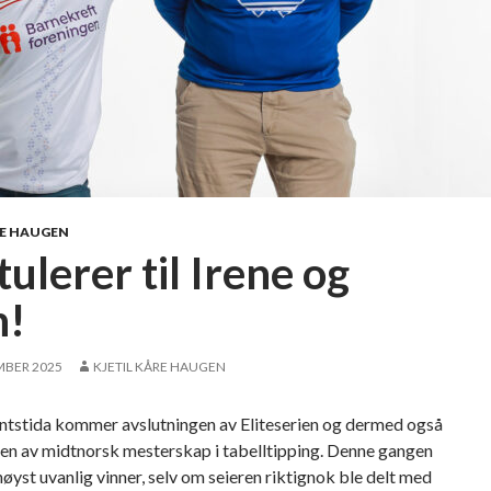
t
g
u
u
d
l
e
l
n
e
t
t
e
r
m
RE HAUGEN
e
ulerer til Irene og
r
(
n!
o
g
MBER 2025
KJETIL KÅRE HAUGEN
s
t
tstida kommer avslutningen av Eliteserien og dermed også
u
gen av midtnorsk mesterskap i tabelltipping. Denne gangen
d
 høyst uvanlig vinner, selv om seieren riktignok ble delt med
e