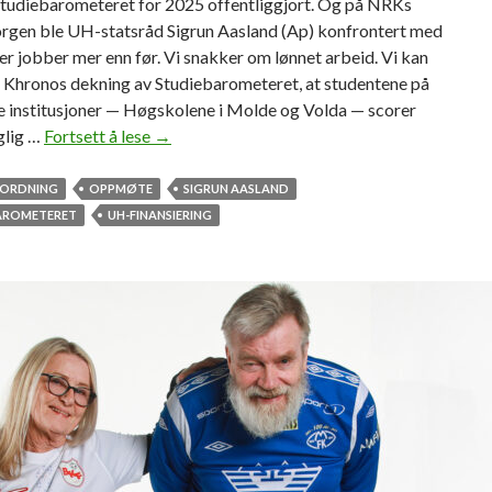
 Studiebarometeret for 2025 offentliggjort. Og på NRKs
e
gen ble UH-statsråd Sigrun Aasland (Ap) konfrontert med
v
er jobber mer enn før. Vi snakker om lønnet arbeid. Vi kan
R
i Khronos dekning av Studiebarometeret, at studentene på
i
le institusjoner — Høgskolene i Molde og Volda — scorer
z
glig …
Fortsett å lese
H
→
o
v
v
o
VORDNING
OPPMØTE
SIGRUN AASLAND
o
r
AROMETERET
UH-FINANSIERING
g
f
C
o
h
r
a
j
t
o
G
b
P
b
T
e
t
r
o
s
k