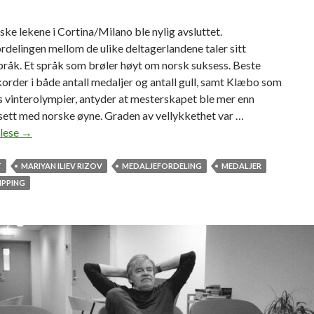
ke lekene i Cortina/Milano ble nylig avsluttet.
delingen mellom de ulike deltagerlandene taler sitt
pråk. Et språk som brøler høyt om norsk suksess. Beste
korder i både antall medaljer og antall gull, samt Klæbo som
 vinterolympier, antyder at mesterskapet ble mer enn
sett med norske øyne. Graden av vellykkethet var …
 lese
O
→
L
-
T
MARIYAN ILIEV RIZOV
MEDALJEFORDELING
MEDALJER
t
IPPING
i
p
p
i
n
g
m