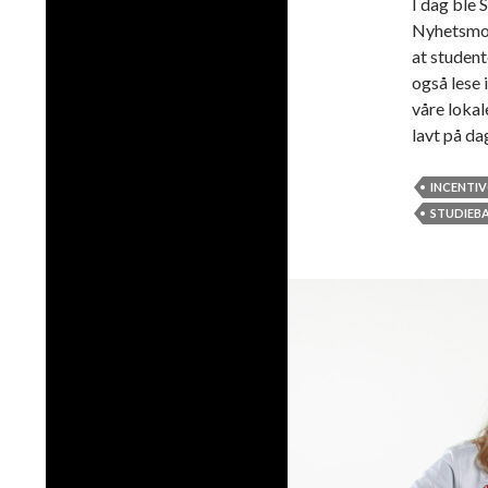
I dag ble
Nyhetsmor
at student
også lese 
våre loka
lavt på da
INCENTI
STUDIEB