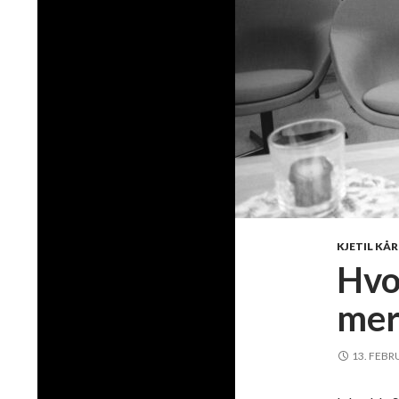
KJETIL KÅ
Hvo
mer
13. FEBR