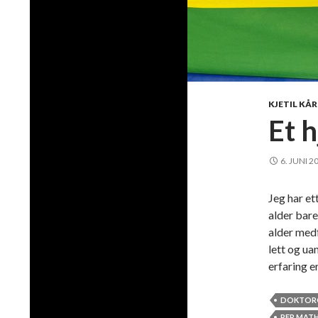
KJETIL KÅ
Et 
6. JUNI 2
Jeg har et
alder bare
alder medf
lett og ua
erfaring e
DOKTOR
PER MAT