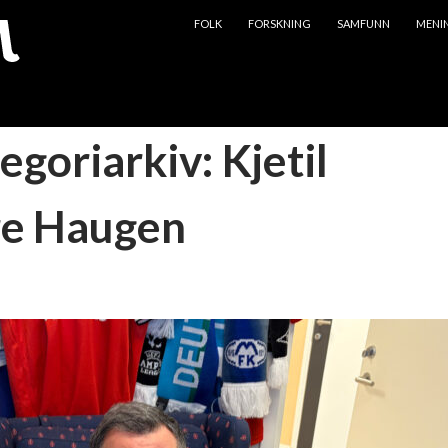
HOPP TIL INNHOLD
FOLK
FORSKNING
SAMFUNN
MENI
egoriarkiv: Kjetil
e Haugen