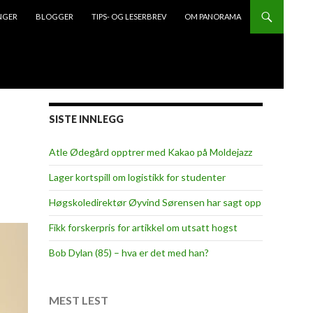
NGER
BLOGGER
TIPS- OG LESERBREV
OM PANORAMA
SISTE INNLEGG
Atle Ødegård opptrer med Kakao på Moldejazz
Lager kortspill om logistikk for studenter
Høgskoledirektør Øyvind Sørensen har sagt opp
Fikk forskerpris for artikkel om utsatt hogst
Bob Dylan (85) – hva er det med han?
MEST LEST