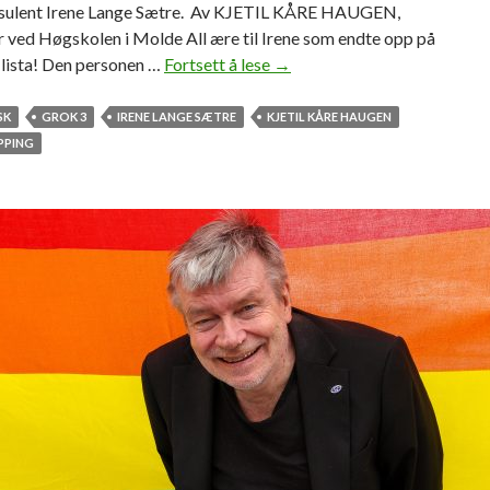
sulent Irene Lange Sætre. Av KJETIL KÅRE HAUGEN,
r
 ved Høgskolen i Molde All ære til Irene som endte opp på
e
 lista! Den personen …
Fortsett å lese
G
→
r
r
m
a
SK
GROK 3
IRENE LANGE SÆTRE
KJETIL KÅRE HAUGEN
i
t
PPING
n
u
d
l
r
e
e
r
)
e
?
r
t
i
l
I
r
e
n