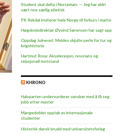
Student skal delta i Norseman: — Jeg har aldri
vært noe særlig atletisk
PK Rekdal inviterer hele Norge til forkurs i matte
Høgskoledirektør Øyvind Sørensen har sagt opp
Oppdag Julneset: Moldes skjulte perle for tur og
krigshistorie
Hartmut Rosa: Akselerasjon, resonans og
relasjonell motstand
KHRONO
Halvparten undervurderer vansker med å få seg
jobb etter master
Mangedoblet opptak av internasjonale
studenter
Historisk dansk brudd med universitetsforlag