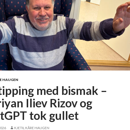
RE HAUGEN
tipping med bismak –
iyan Iliev Rizov og
tGPT tok gullet
2026
KJETIL KÅRE HAUGEN