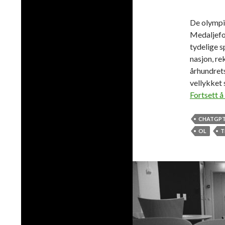
De olympis
Medaljefor
tydelige s
nasjon, re
århundrets
vellykket 
Fortsett å
CHATGP
OL
T