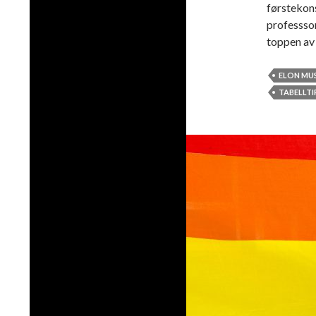
førstekon
professsor
toppen av
ELON MU
TABELLTI