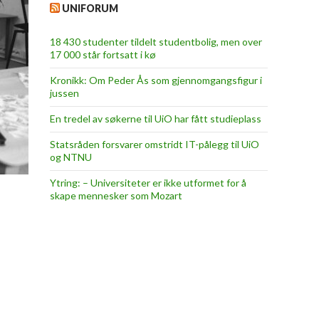
UNIFORUM
18 430 studenter tildelt studentbolig, men over
17 000 står fortsatt i kø
Kronikk: Om Peder Ås som gjennomgangsfigur i
jussen
En tredel av søkerne til UiO har fått studieplass
Statsråden forsvarer omstridt IT-pålegg til UiO
og NTNU
Ytring: – Universiteter er ikke utformet for å
skape mennesker som Mozart