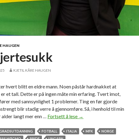
e
o
g
E
l
o
RE HAUGEN
n
hjertesukk
!
025
KJETIL KÅRE HAUGEN
ter hvert blitt en eldre mann. Noen påstår hardnakket at
 er et tall. Dette er på ingen måte min erfaring. Tvert imot,
ører med sannsynlighet 1 problemer. Ting en før gjorde
nstrengt blir stadig verre å gjennomføre. Så, i henhold til min
r alder langt mer enn …
Fortsett å lese
E
→
t
h
GRADSUTDANNING
FOTBALL
ITALIA
MFK
NORGE
j
HIAS HØGMO
PRIDE
UNGARN