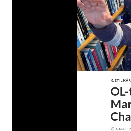
KJETIL KÅ
OL-
Mar
Cha
4. MARS 