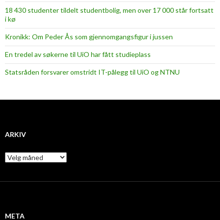
18 430 studenter tildelt studentbolig, men over 17 000 står fortsatt
i kø
Kronikk: Om Peder Ås som gjennomgangsfigur i jussen
En tredel av søkerne til UiO har fått studieplass
Statsråden forsvarer omstridt IT-pålegg til UiO og NTNU
ARKIV
A
r
k
i
v
META