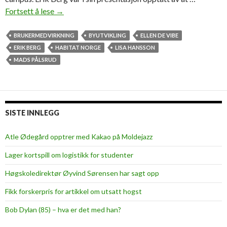
Fortsett å lese
B
→
y
u
BRUKERMEDVIRKNING
BYUTVIKLING
ELLEN DE VIBE
t
ERIK BERG
HABITAT NORGE
LISA HANSSON
v
MADS PÅLSRUD
i
k
l
i
SISTE INNLEGG
n
g
Atle Ødegård opptrer med Kakao på Moldejazz
:
Lager kortspill om logistikk for studenter
–
V
Høgskoledirektør Øyvind Sørensen har sagt opp
i
Fikk forskerpris for artikkel om utsatt hogst
m
å
Bob Dylan (85) – hva er det med han?
h