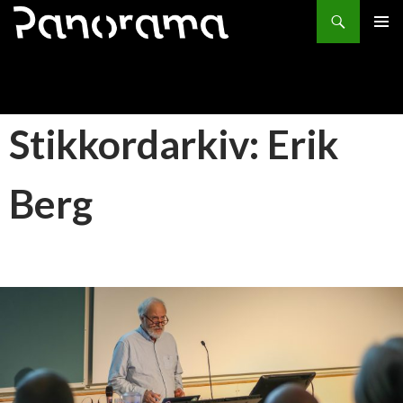
Søk
HOPP
PRIMÆ
TIL
INNHOLD
Stikkordarkiv: Erik
Berg