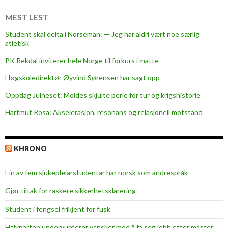
ø
r
MEST LEST
e
Student skal delta i Norseman: — Jeg har aldri vært noe særlig
p
atletisk
å
PK Rekdal inviterer hele Norge til forkurs i matte
b
a
Høgskoledirektør Øyvind Sørensen har sagt opp
r
Oppdag Julneset: Moldes skjulte perle for tur og krigshistorie
n
Hartmut Rosa: Akselerasjon, resonans og relasjonell motstand
o
g
u
KHRONO
n
g
Ein av fem sjukepleiar­studentar har norsk som andrespråk
e
!
Gjør tiltak for raskere sikkerhets­klarering
Student i fengsel frikjent for fusk
Halvparten undervurderer vansker med å få seg jobb etter master