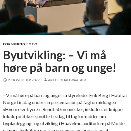
FORSKNING
,
FOTO
Byutvikling: – Vi må
høre på barn og unge!
2. NOVEMBER 2022
ARILD JOHAN WAAGBØ
– Vi må høre på barn og unge! sa styreleder Erik Berg i Habitat
Norge tirsdag under sin presentasjon på fagformiddagen
«Hvem eier byen?». Rundt 50 mennesker, inkludert et knippe
lokale politikere, møtte tirsdag til fagformidden om
byplanlegging- og utvikling i Haavelmo auditorium på Molde
campus. Erik Berg var i sin presentasjon opptatt av at …