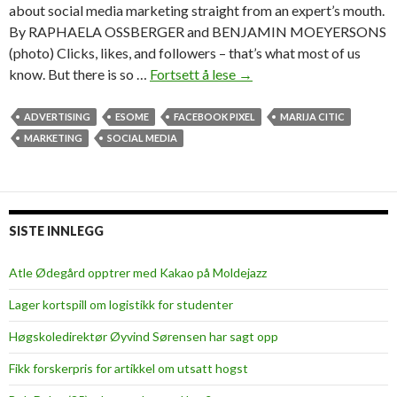
about social media marketing straight from an expert’s mouth.
By RAPHAELA OSSBERGER and BENJAMIN MOEYERSONS
(photo) Clicks, likes, and followers – that’s what most of us
know. But there is so …
Fortsett å lese
S
→
o
c
ADVERTISING
ESOME
FACEBOOK PIXEL
MARIJA CITIC
i
MARKETING
SOCIAL MEDIA
a
l
m
e
SISTE INNLEGG
d
i
Atle Ødegård opptrer med Kakao på Moldejazz
a
Lager kortspill om logistikk for studenter
m
a
Høgskoledirektør Øyvind Sørensen har sagt opp
r
Fikk forskerpris for artikkel om utsatt hogst
k
e