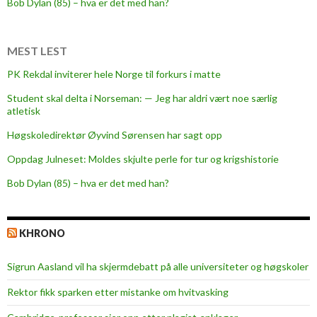
Bob Dylan (85) – hva er det med han?
t
i
n
MEST LEST
g
PK Rekdal inviterer hele Norge til forkurs i matte
:
Student skal delta i Norseman: — Jeg har aldri vært noe særlig
atletisk
“
Y
Høgskoledirektør Øyvind Sørensen har sagt opp
o
Oppdag Julneset: Moldes skjulte perle for tur og krigshistorie
u
Bob Dylan (85) – hva er det med han?
a
r
e
KHRONO
t
r
Sigrun Aasland vil ha skjerm­debatt på alle universiteter og høgskoler
a
c
Rektor fikk sparken etter mistanke om hvitvasking
k