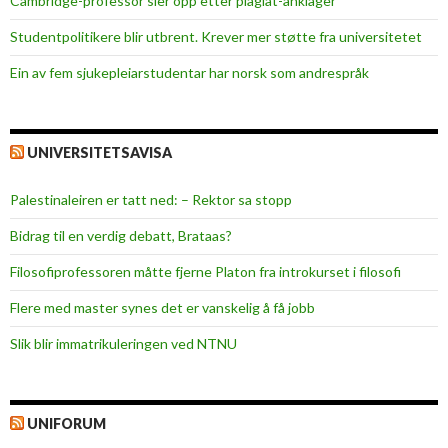
Cambridge-professor sier opp etter plagiat-anklager
e
d
Studentpolitikere blir utbrent. Krever mer støtte fra universitetet
w
Ein av fem sjukepleiar­studentar har norsk som andrespråk
h
e
r
e
UNIVERSITETSAVISA
v
e
Palestinaleiren er tatt ned: – Rektor sa stopp
r
Bidrag til en verdig debatt, Brataas?
y
o
Filosofiprofessoren måtte fjerne Platon fra introkurset i filosofi
u
Flere med master synes det er vanskelig å få jobb
g
o
Slik blir immatrikuleringen ved NTNU
!
”
UNIFORUM