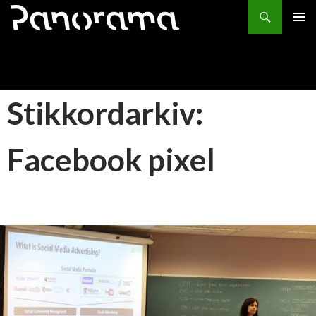
Søk
HOPP
PRIMÆ
TIL
INNHOLD
Stikkordarkiv:
Facebook pixel