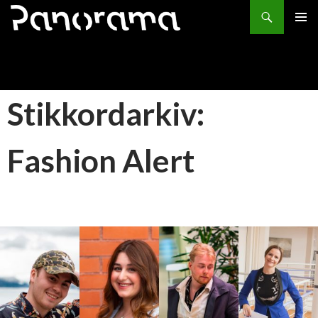
Søk
HOPP
PRIMÆ
TIL
INNHOLD
Stikkordarkiv:
Fashion Alert