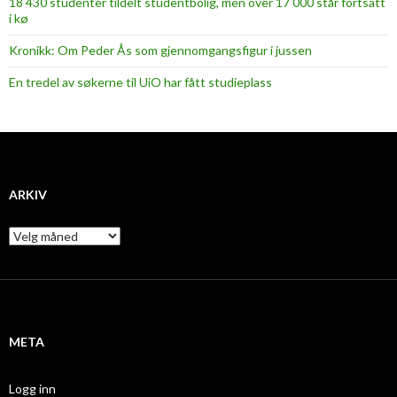
18 430 studenter tildelt studentbolig, men over 17 000 står fortsatt
i kø
Kronikk: Om Peder Ås som gjennomgangsfigur i jussen
En tredel av søkerne til UiO har fått studieplass
ARKIV
A
r
k
i
v
META
Logg inn