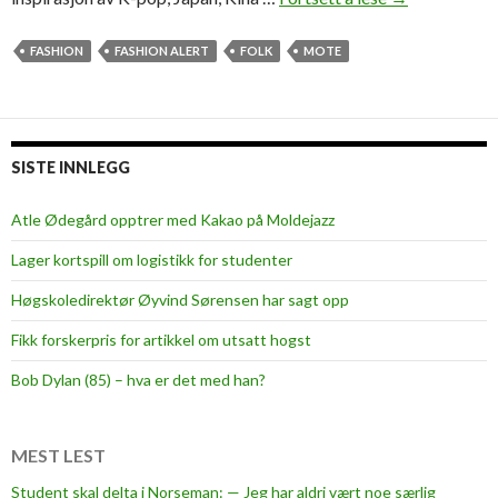
t
u
FASHION
FASHION ALERT
FOLK
MOTE
d
e
n
t
SISTE INNLEGG
e
r
Atle Ødegård opptrer med Kakao på Moldejazz
m
Lager kortspill om logistikk for studenter
e
d
Høgskoledirektør Øyvind Sørensen har sagt opp
s
Fikk forskerpris for artikkel om utsatt hogst
t
i
Bob Dylan (85) – hva er det med han?
l
:
T
MEST LEST
i
Student skal delta i Norseman: — Jeg har aldri vært noe særlig