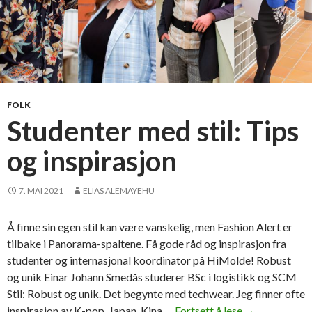
FOLK
Studenter med stil: Tips
og inspirasjon
7. MAI 2021
ELIAS ALEMAYEHU
Å finne sin egen stil kan være vanskelig, men Fashion Alert er
tilbake i Panorama-spaltene. Få gode råd og inspirasjon fra
studenter og internasjonal koordinator på HiMolde! Robust
og unik Einar Johann Smedås studerer BSc i logistikk og SCM
Stil: Robust og unik. Det begynte med techwear. Jeg finner ofte
inspirasjon av K-pop, Japan, Kina …
Fortsett å lese
S
→