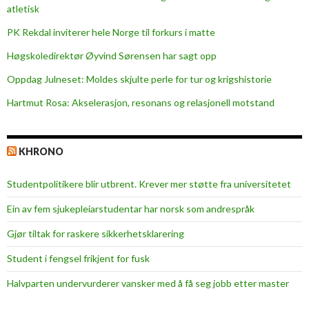
p
atletisk
s
PK Rekdal inviterer hele Norge til forkurs i matte
o
g
Høgskoledirektør Øyvind Sørensen har sagt opp
i
Oppdag Julneset: Moldes skjulte perle for tur og krigshistorie
n
Hartmut Rosa: Akselerasjon, resonans og relasjonell motstand
s
p
i
KHRONO
r
a
Studentpolitikere blir utbrent. Krever mer støtte fra universitetet
s
j
Ein av fem sjukepleiar­studentar har norsk som andrespråk
o
Gjør tiltak for raskere sikkerhets­klarering
n
Student i fengsel frikjent for fusk
Halvparten undervurderer vansker med å få seg jobb etter master