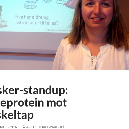
sker-standup:
keprotein mot
keltap
EMBER 2016
ARILD JOHAN WAAGBØ