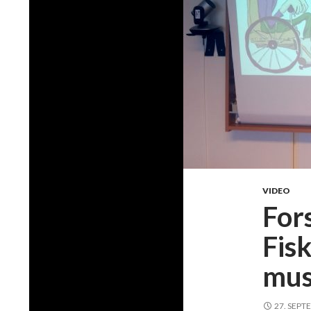
VIDEO
For
Fis
mus
27. SEPT