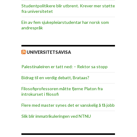
Studentpolitikere blir utbrent. Krever mer støtte
fra universitetet
Ein av fem sjukepleiar­studentar har norsk som
andrespråk
UNIVERSITETSAVISA
Palestinaleiren er tatt ned: – Rektor sa stopp
Bidrag til en verdig debatt, Brataas?
Filosofiprofessoren måtte fjerne Platon fra
introkurset i filosofi
Flere med master synes det er vanskelig å få jobb
Slik blir immatrikuleringen ved NTNU