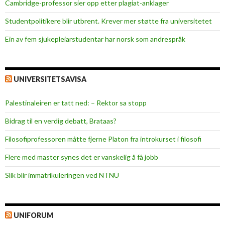
Cambridge-professor sier opp etter plagiat-anklager
t
i
Studentpolitikere blir utbrent. Krever mer støtte fra universitetet
l
Ein av fem sjukepleiar­studentar har norsk som andrespråk
a
n
s
a
UNIVERSITETSAVISA
t
t
Palestinaleiren er tatt ned: – Rektor sa stopp
e
Bidrag til en verdig debatt, Brataas?
o
g
Filosofiprofessoren måtte fjerne Platon fra introkurset i filosofi
s
Flere med master synes det er vanskelig å få jobb
t
u
Slik blir immatrikuleringen ved NTNU
d
e
n
UNIFORUM
t