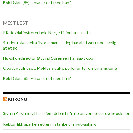
p
Bob Dylan (85) – hva er det med han?
e
i
d
MEST LEST
a
PK Rekdal inviterer hele Norge til forkurs i matte
g
Student skal delta i Norseman: — Jeg har aldri vært noe særlig
–
atletisk
h
e
Høgskoledirektør Øyvind Sørensen har sagt opp
r
Oppdag Julneset: Moldes skjulte perle for tur og krigshistorie
e
Bob Dylan (85) – hva er det med han?
r
t
i
KHRONO
p
s
Sigrun Aasland vil ha skjerm­debatt på alle universiteter og høgskoler
e
n
Rektor fikk sparken etter mistanke om hvitvasking
e