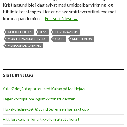
Kristiansund ble i dag avlyst med umiddelbar virkning, og
biblioteket stenges. Her er de nye smitteverntiltakene mot
korona-pandemien …
Fortsett å lese
U
→
n
d
GOOGLE DOCS
JUSS
KORONAVIRUS
e
MORTEN WALLØE TVEDT
SKYPE
SMITTEVERN
r
VIDEOUNDERVISNING
v
i
s
t
SISTE INNLEGG
e
m
Atle Ødegård opptrer med Kakao på Moldejazz
e
Lager kortspill om logistikk for studenter
d
S
Høgskoledirektør Øyvind Sørensen har sagt opp
k
Fikk forskerpris for artikkel om utsatt hogst
y