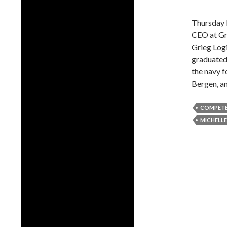
Thursday l
CEO at Gri
Grieg Log
graduated
the navy f
Bergen, a
COMPET
MICHELLE