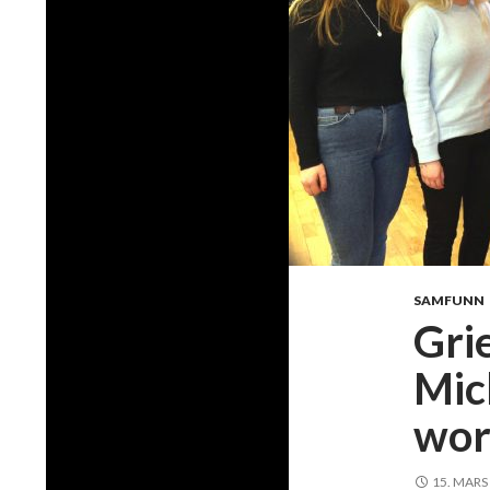
SAMFUNN
Gri
Mic
worl
15. MARS