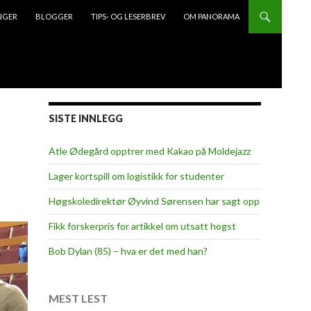
NGER
BLOGGER
TIPS- OG LESERBREV
OM PANORAMA
SISTE INNLEGG
Atle Ødegård opptrer med Kakao på Moldejazz
Lager kortspill om logistikk for studenter
Høgskoledirektør Øyvind Sørensen har sagt opp
Fikk forskerpris for artikkel om utsatt hogst
Bob Dylan (85) – hva er det med han?
MEST LEST