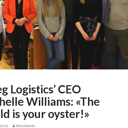
eg Logistics’ CEO
helle Williams: «The
d is your oyster!»
 2018
PANORAMA