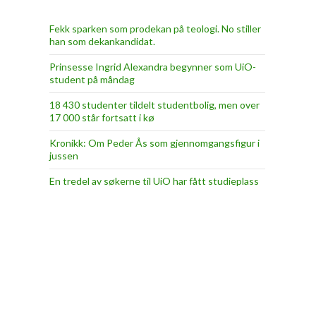
Fekk sparken som prodekan på teologi. No stiller
han som dekankandidat.
Prinsesse Ingrid Alexandra begynner som UiO-
student på måndag
18 430 studenter tildelt studentbolig, men over
17 000 står fortsatt i kø
Kronikk: Om Peder Ås som gjennomgangsfigur i
jussen
En tredel av søkerne til UiO har fått studieplass