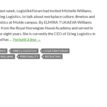
ast week, LogistikkForum had invited Michelle Williams,
eg Logistics, to talk about workplace culture, #metoo and
istics at Molde campus. By ELMIRA TUKAEVA Williams
 from the Royal Norwegian Naval Academy and served in
or eight years. She is currently the CEO of Grieg Logistics in
nd has …
Fortsett å lese
G
→
r
i
ENCE
GRIEG LOGOSTICS
LOGISTIKK FORUM
e
 WILLIAMS
PERSONALITY
RECRUITING
g
L
o
g
i
s
t
i