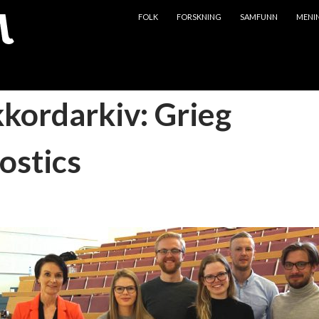
HOPP TIL INNHOLD
FOLK
FORSKNING
SAMFUNN
MENI
kkordarkiv: Grieg
ostics