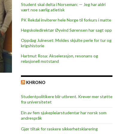
Student skal delta i Norseman: — Jeg har aldri
vært noe særlig atletisk
PK Rekdal inviterer hele Norge til forkurs i matte
Høgskoledirektør Øyvind Sørensen har sagt opp
Oppdag Julneset: Moldes skjulte perle for tur og
krigshistorie
Hartmut Rosa: Akselerasjon, resonans og
relasjonell motstand
KHRONO
Studentpolitikere blir utbrent. Krever mer støtte
fra universitetet
Ein av fem sjukepleiar­studentar har norsk som
andrespråk
Gjør tiltak for raskere sikkerhets­klarering