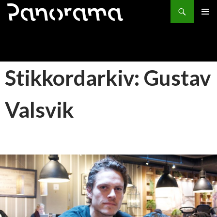
Søk
HOPP
PRIMÆ
TIL
INNHOLD
Stikkordarkiv: Gustav
Valsvik