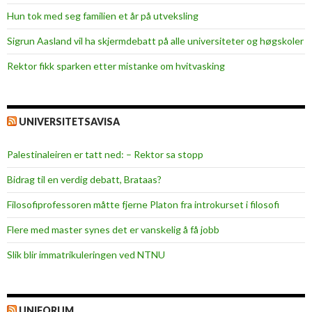
Hun tok med seg familien et år på utveksling
Sigrun Aasland vil ha skjerm­debatt på alle universiteter og høgskoler
Rektor fikk sparken etter mistanke om hvitvasking
UNIVERSITETSAVISA
Palestinaleiren er tatt ned: – Rektor sa stopp
Bidrag til en verdig debatt, Brataas?
Filosofiprofessoren måtte fjerne Platon fra introkurset i filosofi
Flere med master synes det er vanskelig å få jobb
Slik blir immatrikuleringen ved NTNU
UNIFORUM