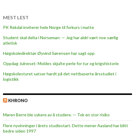
d
s
e
MEST LEST
t
PK Rekdal inviterer hele Norge til forkurs i matte
-
Student skal delta i Norseman: — Jeg har aldri vært noe særlig
k
atletisk
a
p
Høgskoledirektør Øyvind Sørensen har sagt opp
t
Oppdag Julneset: Moldes skjulte perle for tur og krigshistorie
e
Høgskolestyret satser hardt på det nettbaserte årsstudiet i
i
logistikk
n
KHRONO
Maren Berre ble sykere av å studere. — Tok en stor risiko
Flere nyvinninger i årets studiestart. Dette mener Aasland har blitt
bedre siden 1997