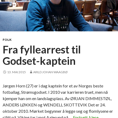
FOLK
Fra fyllearrest til
Godset-kaptein
13. MAI 2015
ARILD JOHAN WAAGBØ
Jørgen Horn (27) er i dag kaptein for et av Norges beste
fotballag, Strømsgodset. I 2010 var karrieren truet, men nå
kjemper han om en landslagsplass. Av ØRJAN DIMMESTØL,
ANDERS LØKKEN og WENDELL SKOTTEVIK Det er 24.
oktober 2010. Mørket begynner å legge seg og flomlysene er
slått på. Viking tar i mot Aalesund på …
Fortsett å lese
F
→