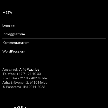
v
META
Logg inn
Innleggsstrøm
Kommentarstrøm
WordPress.org
Ansv. red.:
Arild Waagbø
Telefon:
​+47 71 21 40 00
Post:
Boks 2110, 6402 Molde
Adr.:
Britvegen 2, 6410 Molde
©
Panorama HiM 2014-2026