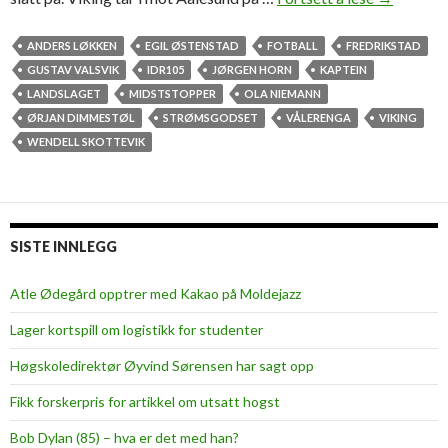
r
a
ANDERS LØKKEN
EGIL ØSTENSTAD
FOTBALL
FREDRIKSTAD
f
GUSTAV VALSVIK
IDR105
JØRGEN HORN
KAPTEIN
y
LANDSLAGET
MIDSTSTOPPER
OLA NIEMANN
l
ØRJAN DIMMESTØL
STRØMSGODSET
VÅLERENGA
VIKING
l
WENDELL SKOTTEVIK
e
a
r
r
SISTE INNLEGG
e
s
Atle Ødegård opptrer med Kakao på Moldejazz
t
Lager kortspill om logistikk for studenter
t
i
Høgskoledirektør Øyvind Sørensen har sagt opp
l
Fikk forskerpris for artikkel om utsatt hogst
G
o
Bob Dylan (85) – hva er det med han?