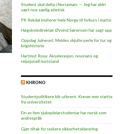
Student skal delta i Norseman: — Jeg har aldri
vært noe særlig atletisk
PK Rekdal inviterer hele Norge til forkurs i matte
Høgskoledirektør Øyvind Sørensen har sagt opp
Oppdag Julneset: Moldes skjulte perle for tur og
krigshistorie
Hartmut Rosa: Akselerasjon, resonans og
relasjonell motstand
KHRONO
Studentpolitikere blir utbrent. Krever mer støtte
fra universitetet
Ein av fem sjukepleiar­studentar har norsk som
andrespråk
Gjør tiltak for raskere sikkerhets­klarering