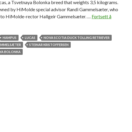
cas, a Tsvetnaya Bolonka breed that weights 3,5 kilograms.
owned by HiMolde special advisor Randi Gammelsæter, who
d to HiMolde-rector Hallgeir Gammelsæter. …
Fortsett å
HAMPUS
LUCAS
NOVA SCOTIA DUCK TOLLING RETRIEVER
AMMELSÆTER
STEINAR KRISTOFFERSEN
YA BOLONKA