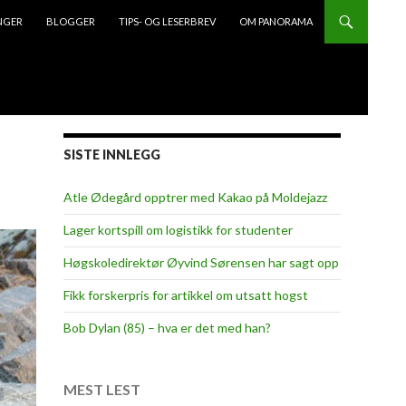
NGER
BLOGGER
TIPS- OG LESERBREV
OM PANORAMA
SISTE INNLEGG
Atle Ødegård opptrer med Kakao på Moldejazz
Lager kortspill om logistikk for studenter
Høgskoledirektør Øyvind Sørensen har sagt opp
Fikk forskerpris for artikkel om utsatt hogst
Bob Dylan (85) – hva er det med han?
MEST LEST