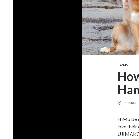
FOLK
How
Ham
31. MARS
HiMolde e
love the
UJIMAKOVA