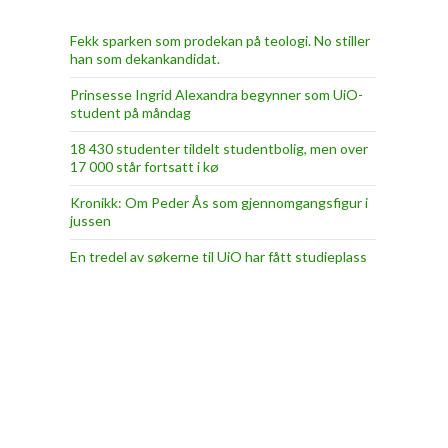
Fekk sparken som prodekan på teologi. No stiller
han som dekankandidat.
Prinsesse Ingrid Alexandra begynner som UiO-
student på måndag
18 430 studenter tildelt studentbolig, men over
17 000 står fortsatt i kø
Kronikk: Om Peder Ås som gjennomgangsfigur i
jussen
En tredel av søkerne til UiO har fått studieplass