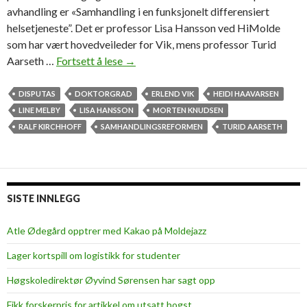
avhandling er «Samhandling i en funksjonelt differensiert
helsetjeneste”. Det er professor Lisa Hansson ved HiMolde
som har vært hovedveileder for Vik, mens professor Turid
Aarseth …
Fortsett å lese
S
→
e
E
DISPUTAS
DOKTORGRAD
ERLEND VIK
HEIDI HAAVARSEN
r
LINE MELBY
LISA HANSSON
MORTEN KNUDSEN
l
RALF KIRCHHOFF
SAMHANDLINGSREFORMEN
TURID AARSETH
e
n
d
V
SISTE INNLEGG
i
k
Atle Ødegård opptrer med Kakao på Moldejazz
f
Lager kortspill om logistikk for studenter
o
r
Høgskoledirektør Øyvind Sørensen har sagt opp
s
Fikk forskerpris for artikkel om utsatt hogst