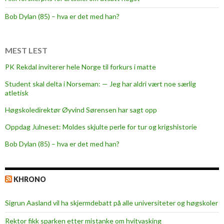
v
a
Bob Dylan (85) – hva er det med han?
r
e
d
MEST LEST
o
PK Rekdal inviterer hele Norge til forkurs i matte
k
Student skal delta i Norseman: — Jeg har aldri vært noe særlig
t
atletisk
o
r
Høgskoledirektør Øyvind Sørensen har sagt opp
g
Oppdag Julneset: Moldes skjulte perle for tur og krigshistorie
r
Bob Dylan (85) – hva er det med han?
a
d
s
KHRONO
a
r
Sigrun Aasland vil ha skjerm­debatt på alle universiteter og høgskoler
b
e
Rektor fikk sparken etter mistanke om hvitvasking