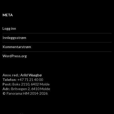
v
META
Logg inn
Innleggsstrøm
Kommentarstrøm
WordPress.org
Ansv. red.:
Arild Waagbø
Telefon:
​+47 71 21 40 00
Post:
Boks 2110, 6402 Molde
Adr.:
Britvegen 2, 6410 Molde
©
Panorama HiM 2014-2026