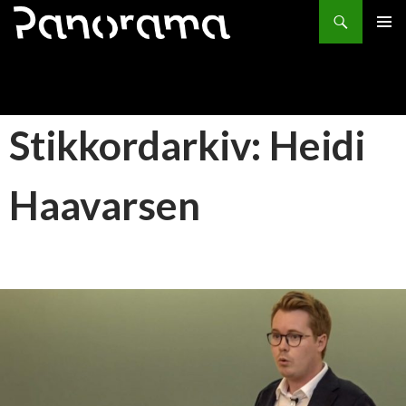
Søk
HOPP
PRIMÆ
TIL
INNHOLD
Stikkordarkiv: Heidi
Haavarsen