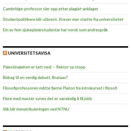
i
Cambridge-professor sier opp etter plagiat-anklager
d
o
Studentpolitikere blir utbrent. Krever mer støtte fra universitetet
m
Ein av fem sjukepleiar­studentar har norsk som andrespråk
s
a
m
h
UNIVERSITETSAVISA
a
n
Palestinaleiren er tatt ned: – Rektor sa stopp
d
Bidrag til en verdig debatt, Brataas?
l
i
Filosofiprofessoren måtte fjerne Platon fra introkurset i filosofi
n
Flere med master synes det er vanskelig å få jobb
g
s
Slik blir immatrikuleringen ved NTNU
r
e
f