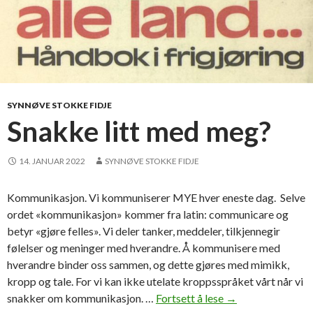
SYNNØVE STOKKE FIDJE
Snakke litt med meg?
14. JANUAR 2022
SYNNØVE STOKKE FIDJE
Kommunikasjon. Vi kommuniserer MYE hver eneste dag. Selve
ordet «kommunikasjon» kommer fra latin: communicare og
betyr «gjøre felles». Vi deler tanker, meddeler, tilkjennegir
følelser og meninger med hverandre. Å kommunisere med
hverandre binder oss sammen, og dette gjøres med mimikk,
kropp og tale. For vi kan ikke utelate kroppsspråket vårt når vi
snakker om kommunikasjon. …
Fortsett å lese
S
→