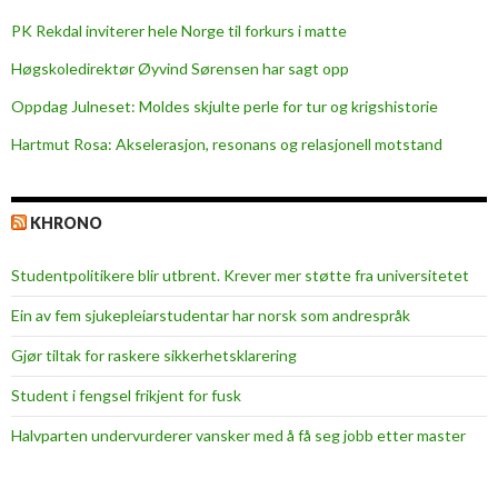
PK Rekdal inviterer hele Norge til forkurs i matte
Høgskoledirektør Øyvind Sørensen har sagt opp
Oppdag Julneset: Moldes skjulte perle for tur og krigshistorie
Hartmut Rosa: Akselerasjon, resonans og relasjonell motstand
KHRONO
Studentpolitikere blir utbrent. Krever mer støtte fra universitetet
Ein av fem sjukepleiar­studentar har norsk som andrespråk
Gjør tiltak for raskere sikkerhets­klarering
Student i fengsel frikjent for fusk
Halvparten undervurderer vansker med å få seg jobb etter master