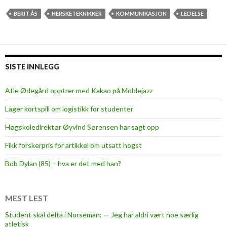
n
a
BERIT ÅS
HERSKETEKNIKKER
KOMMUNIKASJON
LEDELSE
k
k
e
l
SISTE INNLEGG
i
t
Atle Ødegård opptrer med Kakao på Moldejazz
t
Lager kortspill om logistikk for studenter
m
e
Høgskoledirektør Øyvind Sørensen har sagt opp
d
Fikk forskerpris for artikkel om utsatt hogst
m
e
Bob Dylan (85) – hva er det med han?
g
?
MEST LEST
Student skal delta i Norseman: — Jeg har aldri vært noe særlig
atletisk