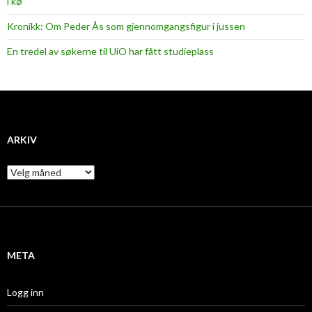
i kø
Kronikk: Om Peder Ås som gjennomgangsfigur i jussen
En tredel av søkerne til UiO har fått studieplass
ARKIV
A
r
k
i
v
META
Logg inn