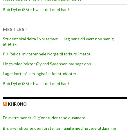
i
n
Bob Dylan (85) – hva er det med han?
g
s
f
MEST LEST
r
Student skal delta i Norseman: — Jeg har aldri vært noe særlig
i
atletisk
s
PK Rekdal inviterer hele Norge til forkurs i matte
t
f
Høgskoledirektør Øyvind Sørensen har sagt opp
o
Lager kortspill om logistikk for studenter
r
Bob Dylan (85) – hva er det med han?
n
y
U
KHRONO
H
-
En av tre mener KI gjør studentene dummere
l
o
BIs nye rektor er den første i sin familie med høyere utdanning