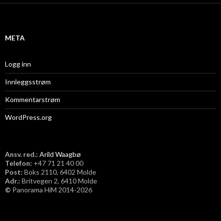
i
v
META
Logg inn
Innleggsstrøm
Kommentarstrøm
WordPress.org
Ansv. red.:
Arild Waagbø
Telefon:
​+47 71 21 40 00
Post:
Boks 2110, 6402 Molde
Adr.:
Britvegen 2, 6410 Molde
©
Panorama HiM 2014-2026