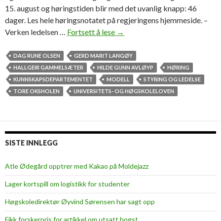
15. august og høringstiden blir med det uvanlig knapp: 46
dager. Les hele høringsnotatet på regjeringens hjemmeside. –
Verken ledelsen …
Fortsett å lese
S
→
ø
k
DAG RUNE OLSEN
GERD MARIT LANGØY
e
HALLGEIR GAMMELSÆTER
HILDE GUNN AVLØYP
HØRING
r
KUNNSKAPSDEPARTEMENTET
MODELL
STYRING OG LEDELSE
o
TORE OKSHOLEN
UNIVERSITETS- OG HØGSKOLELOVEN
m
u
t
s
SISTE INNLEGG
a
t
Atle Ødegård opptrer med Kakao på Moldejazz
t
Lager kortspill om logistikk for studenter
h
ø
Høgskoledirektør Øyvind Sørensen har sagt opp
r
Fikk forskerpris for artikkel om utsatt hogst