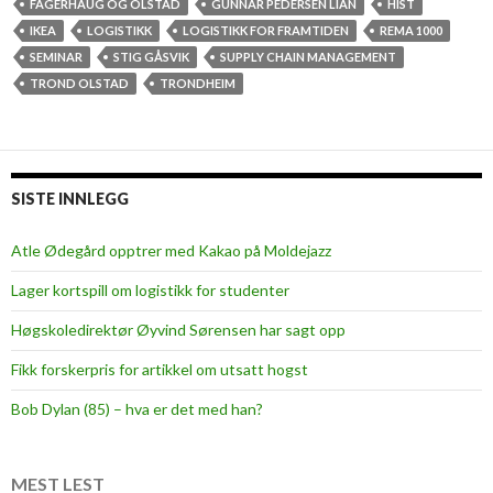
n
FAGERHAUG OG OLSTAD
GUNNAR PEDERSEN LIAN
HIST
n
IKEA
LOGISTIKK
LOGISTIKK FOR FRAMTIDEN
REMA 1000
e
SEMINAR
STIG GÅSVIK
SUPPLY CHAIN MANAGEMENT
s
TROND OLSTAD
TRONDHEIM
k
e
t
i
SISTE INNLEGG
s
e
Atle Ødegård opptrer med Kakao på Moldejazz
n
Lager kortspill om logistikk for studenter
t
r
Høgskoledirektør Øyvind Sørensen har sagt opp
u
Fikk forskerpris for artikkel om utsatt hogst
m
p
Bob Dylan (85) – hva er det med han?
å
l
o
MEST LEST