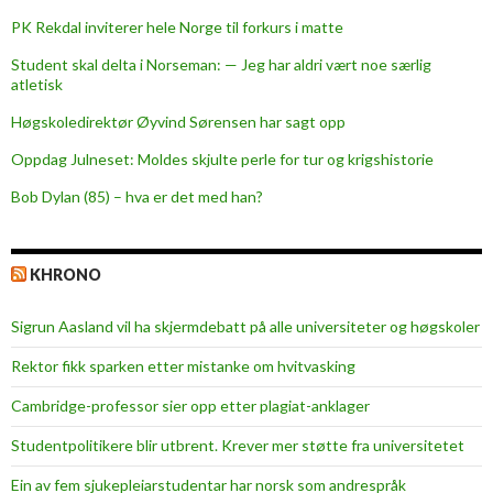
g
PK Rekdal inviterer hele Norge til forkurs i matte
i
Student skal delta i Norseman: — Jeg har aldri vært noe særlig
s
atletisk
t
i
Høgskoledirektør Øyvind Sørensen har sagt opp
k
Oppdag Julneset: Moldes skjulte perle for tur og krigshistorie
k
Bob Dylan (85) – hva er det med han?
s
e
m
KHRONO
i
n
Sigrun Aasland vil ha skjerm­debatt på alle universiteter og høgskoler
a
r
Rektor fikk sparken etter mistanke om hvitvasking
Cambridge-professor sier opp etter plagiat-anklager
Studentpolitikere blir utbrent. Krever mer støtte fra universitetet
Ein av fem sjukepleiar­studentar har norsk som andrespråk