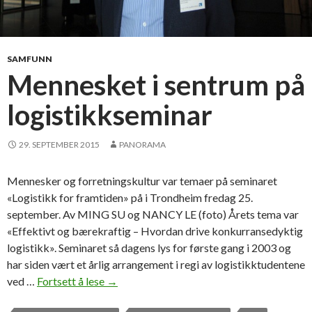
SAMFUNN
Mennesket i sentrum på
logistikkseminar
29. SEPTEMBER 2015
PANORAMA
Mennesker og forretningskultur var temaer på seminaret
«Logistikk for framtiden» på i Trondheim fredag 25.
september. Av MING SU og NANCY LE (foto) Årets tema var
«Effektivt og bærekraftig – Hvordan drive konkurransedyktig
logistikk». Seminaret så dagens lys for første gang i 2003 og
har siden vært et årlig arrangement i regi av logistikktudentene
ved …
Fortsett å lese
M
→
e