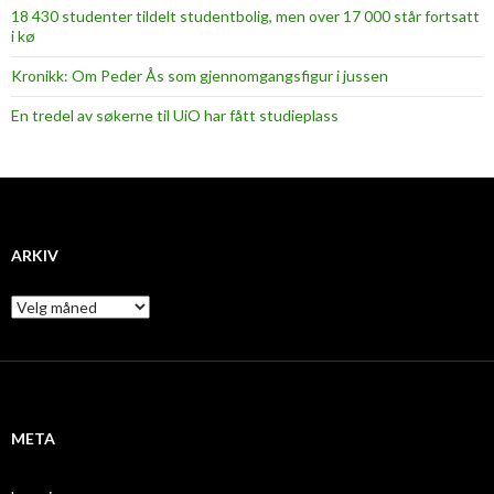
18 430 studenter tildelt studentbolig, men over 17 000 står fortsatt
i kø
Kronikk: Om Peder Ås som gjennomgangsfigur i jussen
En tredel av søkerne til UiO har fått studieplass
ARKIV
A
r
k
i
v
META