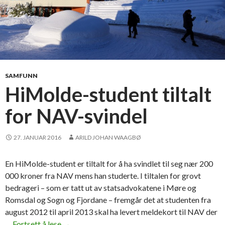
SAMFUNN
HiMolde-student tiltalt
for NAV-svindel
27. JANUAR 2016
ARILD JOHAN WAAGBØ
En HiMolde-student er tiltalt for å ha svindlet til seg nær 200
000 kroner fra NAV mens han studerte. I tiltalen for grovt
bedrageri – som er tatt ut av statsadvokatene i Møre og
Romsdal og Sogn og Fjordane – fremgår det at studenten fra
august 2012 til april 2013 skal ha levert meldekort til NAV der
…
Fortsett å lese
H
→