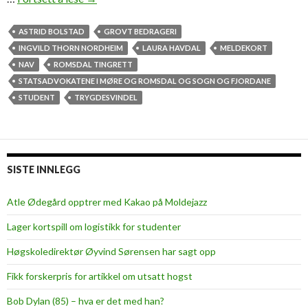
i
M
ASTRID BOLSTAD
GROVT BEDRAGERI
o
INGVILD THORN NORDHEIM
LAURA HAVDAL
MELDEKORT
l
NAV
ROMSDAL TINGRETT
d
STATSADVOKATENE I MØRE OG ROMSDAL OG SOGN OG FJORDANE
e
STUDENT
TRYGDESVINDEL
-
s
t
u
SISTE INNLEGG
d
e
Atle Ødegård opptrer med Kakao på Moldejazz
n
Lager kortspill om logistikk for studenter
t
t
Høgskoledirektør Øyvind Sørensen har sagt opp
i
Fikk forskerpris for artikkel om utsatt hogst
l
t
Bob Dylan (85) – hva er det med han?