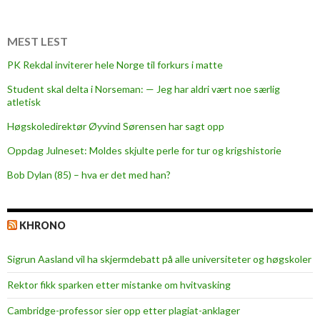
a
l
t
MEST LEST
f
PK Rekdal inviterer hele Norge til forkurs i matte
o
Student skal delta i Norseman: — Jeg har aldri vært noe særlig
r
atletisk
N
A
Høgskoledirektør Øyvind Sørensen har sagt opp
V
Oppdag Julneset: Moldes skjulte perle for tur og krigshistorie
-
Bob Dylan (85) – hva er det med han?
s
v
i
KHRONO
n
d
Sigrun Aasland vil ha skjerm­debatt på alle universiteter og høgskoler
e
l
Rektor fikk sparken etter mistanke om hvitvasking
Cambridge-professor sier opp etter plagiat-anklager