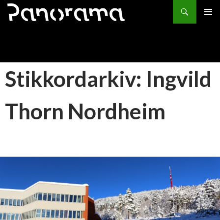
Søk
HOPP
PRIMÆ
TIL
INNHOLD
Stikkordarkiv: Ingvild
Thorn Nordheim