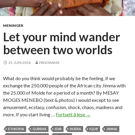
MENINGER
Let your mind wander
between two worlds
15. JUNI 2016
PANORAMA
What do you think would probably be the feeling, if we
exchange the 250.000 people of the African city Jimma with
the 25.000 of Molde for a period of a month? By MESAY
MOGES MENEBO (text & photos) I would except to see
amusement, ecstasy, confusion, shock, chaos, madness and
more. If you start living …
Fortsett å lese
L
→
e
t
ETHIOPIA
GURSHA
IDIR
INJERA
IQUB
JIMMA