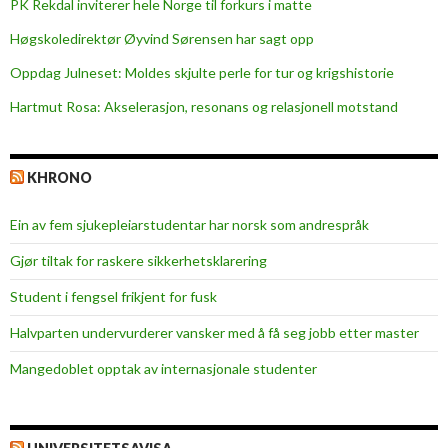
PK Rekdal inviterer hele Norge til forkurs i matte
e
n
Høgskoledirektør Øyvind Sørensen har sagt opp
t
Oppdag Julneset: Moldes skjulte perle for tur og krigshistorie
w
Hartmut Rosa: Akselerasjon, resonans og relasjonell motstand
o
w
o
KHRONO
r
l
Ein av fem sjukepleiar­studentar har norsk som andrespråk
d
s
Gjør tiltak for raskere sikkerhets­klarering
Student i fengsel frikjent for fusk
Halvparten undervurderer vansker med å få seg jobb etter master
Mangedoblet opptak av internasjonale studenter