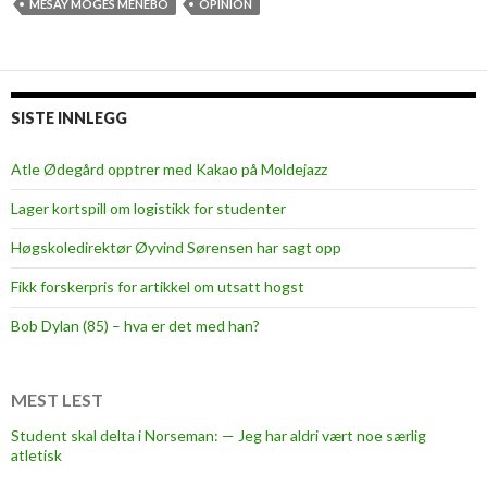
y
MESAY MOGES MENEBO
OPINION
o
u
r
m
SISTE INNLEGG
i
n
Atle Ødegård opptrer med Kakao på Moldejazz
d
Lager kortspill om logistikk for studenter
w
a
Høgskoledirektør Øyvind Sørensen har sagt opp
n
Fikk forskerpris for artikkel om utsatt hogst
d
e
Bob Dylan (85) – hva er det med han?
r
b
e
MEST LEST
t
Student skal delta i Norseman: — Jeg har aldri vært noe særlig
w
atletisk
e