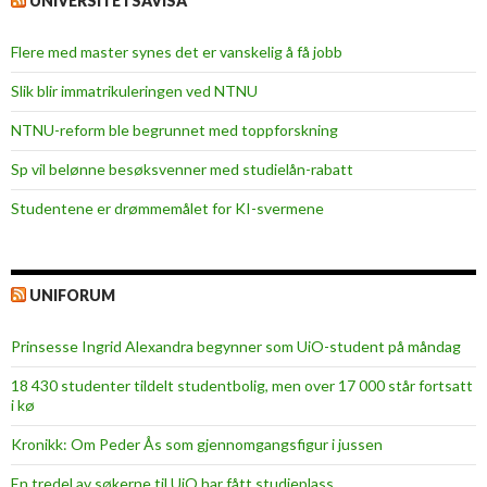
UNIVERSITETSAVISA
Flere med master synes det er vanskelig å få jobb
Slik blir immatrikuleringen ved NTNU
NTNU-reform ble begrunnet med toppforskning
Sp vil belønne besøksvenner med studielån-rabatt
Studentene er drømmemålet for KI-svermene
UNIFORUM
Prinsesse Ingrid Alexandra begynner som UiO-student på måndag
18 430 studenter tildelt studentbolig, men over 17 000 står fortsatt
i kø
Kronikk: Om Peder Ås som gjennomgangsfigur i jussen
En tredel av søkerne til UiO har fått studieplass