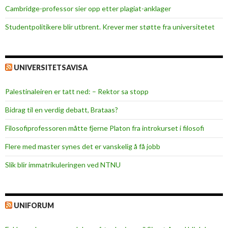
k
Cambridge-professor sier opp etter plagiat-anklager
e
Studentpolitikere blir utbrent. Krever mer støtte fra universitetet
n
UNIVERSITETSAVISA
Palestinaleiren er tatt ned: – Rektor sa stopp
Bidrag til en verdig debatt, Brataas?
Filosofiprofessoren måtte fjerne Platon fra introkurset i filosofi
Flere med master synes det er vanskelig å få jobb
Slik blir immatrikuleringen ved NTNU
UNIFORUM