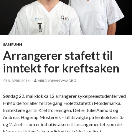
SAMFUNN
Arrangerer stafett til
inntekt for kreftsaken
5. APRIL 2016
ARILD JOHAN WAAGBØ
Søndag 22. mai klokka 12 arrangerer sykelpleiestudenter ved
HiMolde for aller første gang Fiolettstafett i Moldemarka.
Inntektene går til Kreftforeningen. Det er Julie Aamold og
Andreas Hagerup Mostervik – tillitsvalgte på henholdsvis 3.-
og 2.-året – som er initiativtakere til arrangementet, som de
håper skal bli en årlig tradisjon for både familier i