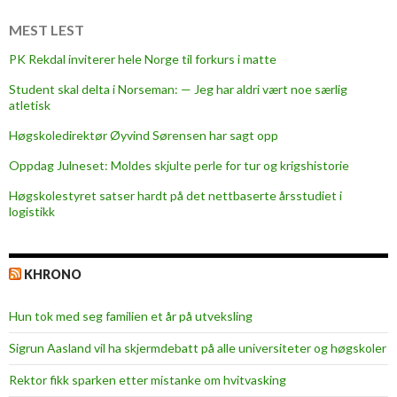
i
l
MEST LEST
i
PK Rekdal inviterer hele Norge til forkurs i matte
n
Student skal delta i Norseman: — Jeg har aldri vært noe særlig
n
atletisk
t
e
Høgskoledirektør Øyvind Sørensen har sagt opp
k
Oppdag Julneset: Moldes skjulte perle for tur og krigshistorie
t
Høgskolestyret satser hardt på det nettbaserte årsstudiet i
f
logistikk
o
r
k
KHRONO
r
e
Hun tok med seg familien et år på utveksling
f
t
Sigrun Aasland vil ha skjerm­debatt på alle universiteter og høgskoler
s
Rektor fikk sparken etter mistanke om hvitvasking
a