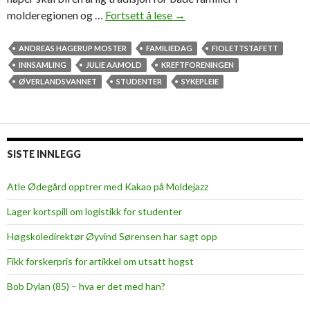
molderegionen og …
Fortsett å lese
A
→
r
r
ANDREAS HAGERUP MOSTER
FAMILIEDAG
FIOLETTSTAFETT
a
INNSAMLING
JULIE AAMOLD
KREFTFORENINGEN
n
ØVERLANDSVANNET
STUDENTER
SYKEPLEIE
g
e
r
e
SISTE INNLEGG
r
s
Atle Ødegård opptrer med Kakao på Moldejazz
t
Lager kortspill om logistikk for studenter
a
f
Høgskoledirektør Øyvind Sørensen har sagt opp
e
Fikk forskerpris for artikkel om utsatt hogst
t
t
Bob Dylan (85) – hva er det med han?
t