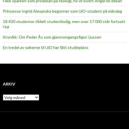
Fekk sparken som prodekan på teologi, no vil Sivert Angel bli dekan
Prinsesse Ingrid Alexandra begynner som UiO-student på måndag
18 430 studenter tildelt studentbolig, men over 17 000 står fortsatt
i kø
Kronikk: Om Peder Ås som gjennomgangsfigur i jussen
En tredel av søkerne til UiO har fått studieplass
ARKIV
A
r
k
i
v