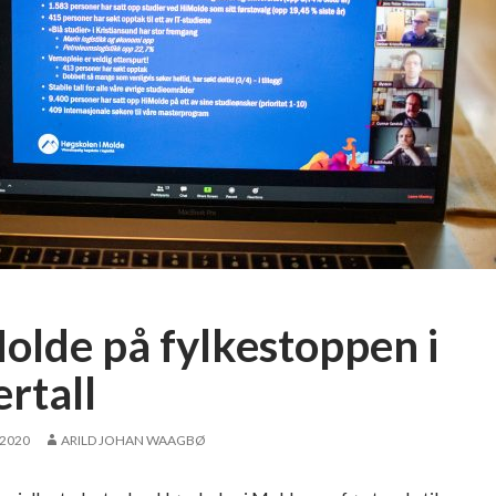
olde på fylkestoppen i
rtall
 2020
ARILD JOHAN WAAGBØ