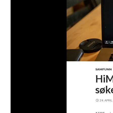
SAMFUNN
HiM
søke
24. APRIL