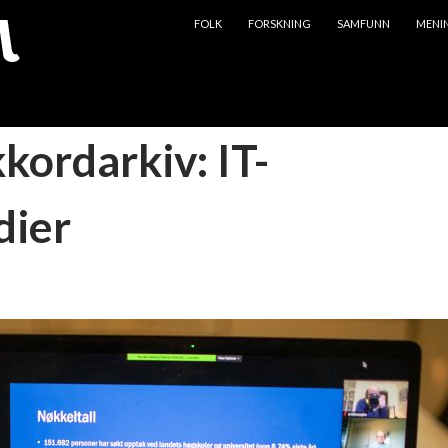
HOPP TIL INNHOLD
FOLK
FORSKNING
SAMFUNN
MENI
kkordarkiv: IT-
dier