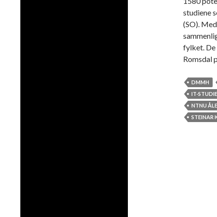
1580 poten
studiene s
(SO). Med
sammenlign
fylket. De
Romsdal p
DMMH
IT-STUDI
NTNU ÅL
STEINAR 