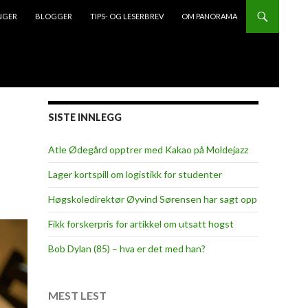
NGER
BLOGGER
TIPS- OG LESERBREV
OM PANORAMA
SISTE INNLEGG
Atle Ødegård opptrer med Kakao på Moldejazz
Lager kortspill om logistikk for studenter
Høgskoledirektør Øyvind Sørensen har sagt opp
Fikk forskerpris for artikkel om utsatt hogst
Bob Dylan (85) – hva er det med han?
MEST LEST