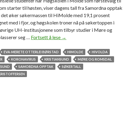
sielle studenter har Høgskolen i Molde som førstevalg til
om starter til høsten, viser dagens tall fra Samordna opptak
 det øker søkermassen til HiMolde med 19,1 prosent
et med i fjor, og høgskolen troner nå på søkertoppen i
 øvrige UH-institusjonene som tilbyr studier i Møre og
lasserer seg …
Fortsett å lese
H
→
i
M
EVA-MERETE OTTERLEI BØRSTAD
HIMOLDE
HIVOLDA
o
ER
KORONAVIRUS
KRISTIANSUND
MØRE OG ROMSDAL
l
ESUND
SAMORDNA OPPTAK
SØKERTALL
d
KRISTOFFERSEN
e
p
å
f
y
l
k
e