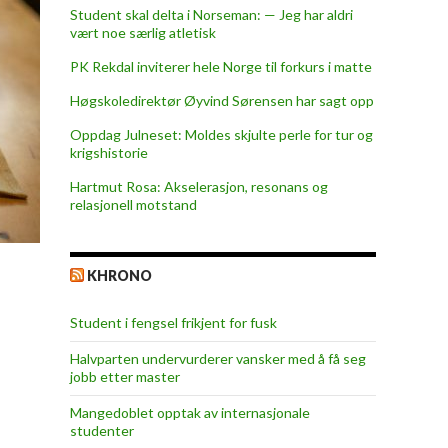
Student skal delta i Norseman: — Jeg har aldri
vært noe særlig atletisk
PK Rekdal inviterer hele Norge til forkurs i matte
Høgskoledirektør Øyvind Sørensen har sagt opp
Oppdag Julneset: Moldes skjulte perle for tur og
krigshistorie
Hartmut Rosa: Akselerasjon, resonans og
relasjonell motstand
KHRONO
Student i fengsel frikjent for fusk
Halvparten undervurderer vansker med å få seg
jobb etter master
Mangedoblet opptak av internasjonale
studenter