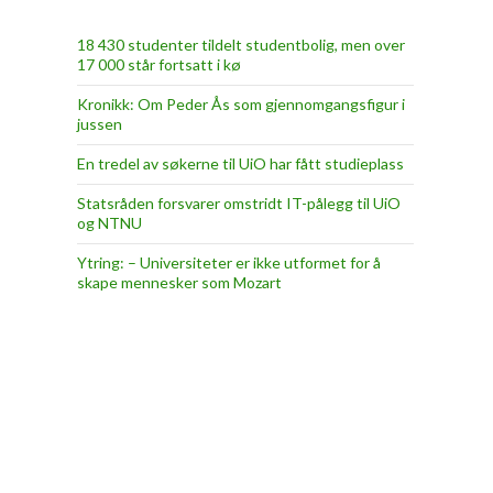
18 430 studenter tildelt studentbolig, men over
17 000 står fortsatt i kø
Kronikk: Om Peder Ås som gjennomgangsfigur i
jussen
En tredel av søkerne til UiO har fått studieplass
Statsråden forsvarer omstridt IT-pålegg til UiO
og NTNU
Ytring: – Universiteter er ikke utformet for å
skape mennesker som Mozart